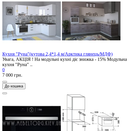
Кухня "Руна"(кутова 2,4*1,4 м/Арктика глянець/МДФ)
Увага, АКЦІЯ ! На модульні кухні діє знижка - 15% Модульна
кухня "Руна" ..
0
7 000 грн.
До кошика