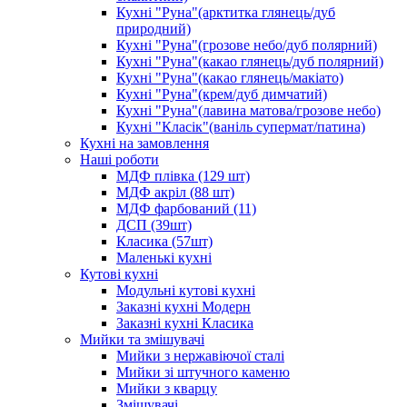
Кухні "Руна"(арктитка глянець/дуб
природний)
Кухні "Руна"(грозове небо/дуб полярний)
Кухні "Руна"(какао глянець/дуб полярний)
Кухні "Руна"(какао глянець/макіато)
Кухні "Руна"(крем/дуб димчатий)
Кухні "Руна"(лавина матова/грозове небо)
Кухні "Класік"(ваніль супермат/патина)
Кухні на замовлення
Наші роботи
МДФ плівка (129 шт)
МДФ акріл (88 шт)
МДФ фарбований (11)
ДСП (39шт)
Класика (57шт)
Маленькі кухні
Кутові кухні
Модульні кутові кухні
Заказні кухні Модерн
Заказні кухні Класика
Мийки та змішувачі
Мийки з нержавіючої сталі
Мийки зі штучного каменю
Мийки з кварцу
Змішувачі