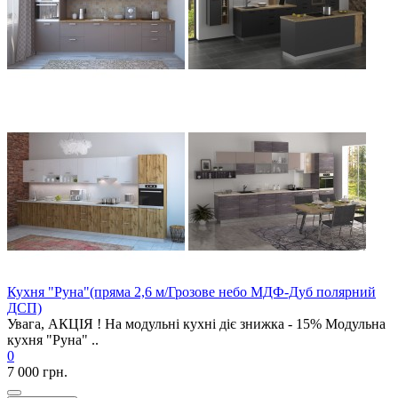
Кухня "Руна"(пряма 2,6 м/Грозове небо МДФ-Дуб полярний
ДСП)
Увага, АКЦІЯ ! На модульні кухні діє знижка - 15% Модульна
кухня "Руна" ..
0
7 000 грн.