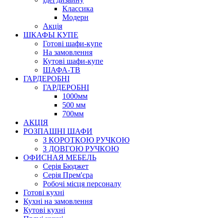
Класcика
Модерн
Акція
ШКАФЫ КУПЕ
Готові шафи-купе
На замовлення
Кутові шафи-купе
ШАФА-ТВ
ГАРДЕРОБНІ
ГАРДЕРОБНІ
1000мм
500 мм
700мм
АКЦІЯ
РОЗПАШНІ ШАФИ
З КОРОТКОЮ РУЧКОЮ
З ДОВГОЮ РУЧКОЮ
ОФИСНАЯ МЕБЕЛЬ
Серія Бюджет
Серія Прем'єра
Робочі місця персоналу
Готові кухні
Кухні на замовлення
Кутові кухні