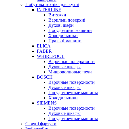
Побутова техніка для кухні
INTERLINE
Витяжки
Варильні поверхні
Духові шафи
Посудомийні машини
Холодильники
Пральні машини
ELICA
FABER
WHIRLPOOL
Варочные поверхности
Духовые шкафы
Микроволновые печи
BOSCH
Варочные поверхности
Духовые шкафы
Посудомоечные машины
Холодильники
SIEMENS
Варочные поверхности
Духовые шкафы
Посудомоечные машины
Скляні фартуки
Ідеї дизайну