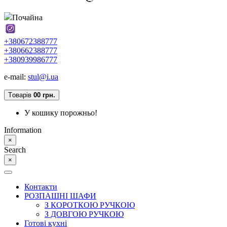
Почайна
+380672388777
+380662388777
+380939986777
e-mail:
stul@i.ua
Tоварів
0
0 грн.
У кошику порожньо!
Information
×
Search
×
Контакти
РОЗПАШНІ ШАФИ
З КОРОТКОЮ РУЧКОЮ
З ДОВГОЮ РУЧКОЮ
Готові кухні