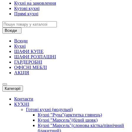
Кухні на замовлення
Кутові кухні
Прямі кухні
Всюди
Всюди
Кухні
ШАФИ КУПЕ
ШАФИ РОЗПАШНІ
ГАРДЕРОБНІ
ОФІСНІ МЕБЛІ
АКЦІЯ
Категорії
Контакти
КУХНІ
Готові кухні (модульні)
Кухні "Руна"(арктитка глянець)
Кухні "Марсель"(білий шовк)
Кухні "Марсель"(слонова кістка/північний
блакитний)