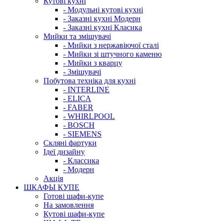
Кутові кухні
- Модульні кутові кухні
- Заказні кухні Модерн
- Заказні кухні Класика
Мийки та змішувачі
- Мийки з нержавіючої сталі
- Мийки зі штучного каменю
- Мийки з кварцу
- Змішувачі
Побутова техніка для кухні
- INTERLINE
- ELICA
- FABER
- WHIRLPOOL
- BOSCH
- SIEMENS
Скляні фартуки
Ідеї дизайну
- Класcика
- Модерн
Акція
ШКАФЫ КУПЕ
Готові шафи-купе
На замовлення
Кутові шафи-купе