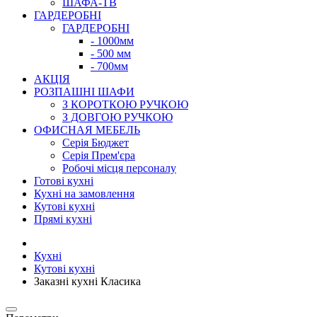
ШАФА-ТВ
ГАРДЕРОБНІ
ГАРДЕРОБНІ
- 1000мм
- 500 мм
- 700мм
АКЦІЯ
РОЗПАШНІ ШАФИ
З КОРОТКОЮ РУЧКОЮ
З ДОВГОЮ РУЧКОЮ
ОФИСНАЯ МЕБЕЛЬ
Серія Бюджет
Серія Прем'єра
Робочі місця персоналу
Готові кухні
Кухні на замовлення
Кутові кухні
Прямі кухні
Кухні
Кутові кухні
Заказні кухні Класика