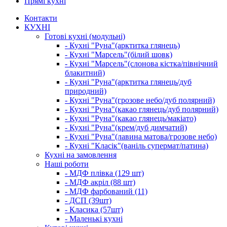
Прямі кухні
Контакти
КУХНІ
Готові кухні (модульні)
- Кухні "Руна"(арктитка глянець)
- Кухні "Марсель"(білий шовк)
- Кухні "Марсель"(слонова кістка/північний
блакитний)
- Кухні "Руна"(арктитка глянець/дуб
природний)
- Кухні "Руна"(грозове небо/дуб полярний)
- Кухні "Руна"(какао глянець/дуб полярний)
- Кухні "Руна"(какао глянець/макіато)
- Кухні "Руна"(крем/дуб димчатий)
- Кухні "Руна"(лавина матова/грозове небо)
- Кухні "Класік"(ваніль супермат/патина)
Кухні на замовлення
Наші роботи
- МДФ плівка (129 шт)
- МДФ акріл (88 шт)
- МДФ фарбований (11)
- ДСП (39шт)
- Класика (57шт)
- Маленькі кухні