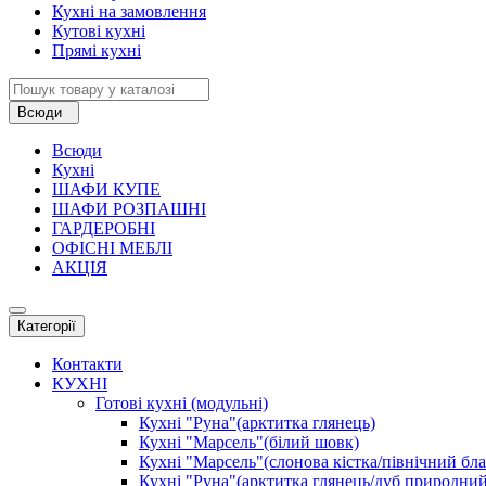
Кухні на замовлення
Кутові кухні
Прямі кухні
Всюди
Всюди
Кухні
ШАФИ КУПЕ
ШАФИ РОЗПАШНІ
ГАРДЕРОБНІ
ОФІСНІ МЕБЛІ
АКЦІЯ
Категорії
Контакти
КУХНІ
Готові кухні (модульні)
Кухні "Руна"(арктитка глянець)
Кухні "Марсель"(білий шовк)
Кухні "Марсель"(слонова кістка/північний бл
Кухні "Руна"(арктитка глянець/дуб природний