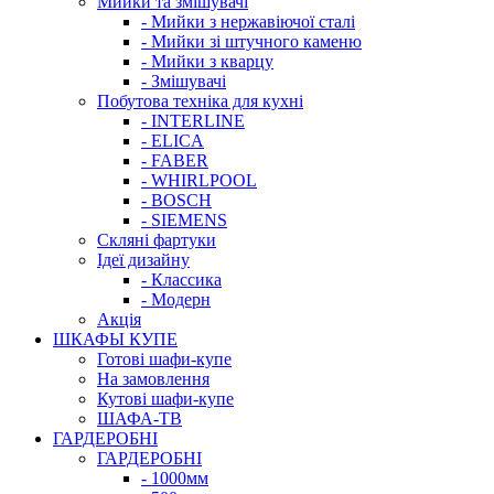
Мийки та змішувачі
- Мийки з нержавіючої сталі
- Мийки зі штучного каменю
- Мийки з кварцу
- Змішувачі
Побутова техніка для кухні
- INTERLINE
- ELICA
- FABER
- WHIRLPOOL
- BOSCH
- SIEMENS
Скляні фартуки
Ідеї дизайну
- Класcика
- Модерн
Акція
ШКАФЫ КУПЕ
Готові шафи-купе
На замовлення
Кутові шафи-купе
ШАФА-ТВ
ГАРДЕРОБНІ
ГАРДЕРОБНІ
- 1000мм