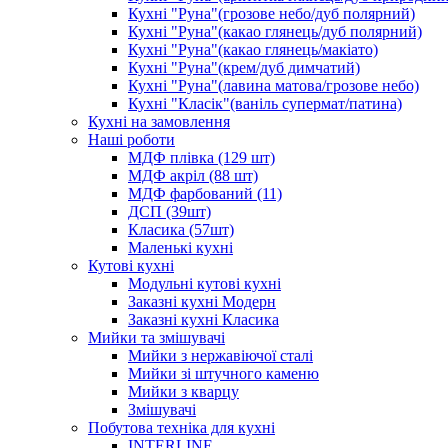
Кухні "Руна"(грозове небо/дуб полярний)
Кухні "Руна"(какао глянець/дуб полярний)
Кухні "Руна"(какао глянець/макіато)
Кухні "Руна"(крем/дуб димчатий)
Кухні "Руна"(лавина матова/грозове небо)
Кухні "Класік"(ваніль супермат/патина)
Кухні на замовлення
Наші роботи
МДФ плівка (129 шт)
МДФ акріл (88 шт)
МДФ фарбований (11)
ДСП (39шт)
Класика (57шт)
Маленькі кухні
Кутові кухні
Модульні кутові кухні
Заказні кухні Модерн
Заказні кухні Класика
Мийки та змішувачі
Мийки з нержавіючої сталі
Мийки зі штучного каменю
Мийки з кварцу
Змішувачі
Побутова техніка для кухні
INTERLINE