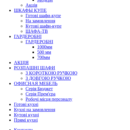
Акція
ШКАФЫ КУПЕ
Готові шафи-купе
На замовлення
Кутові шафи-купе
ШАФА-ТВ
ГАРДЕРОБНІ
ГАРДЕРОБНІ
1000мм
500 мм
700мм
АКЦІЯ
РОЗПАШНІ ШАФИ
З КОРОТКОЮ РУЧКОЮ
З ДОВГОЮ РУЧКОЮ
ОФИСНАЯ МЕБЕЛЬ
Серія Бюджет
Серія Прем'єра
Робочі місця персоналу
Готові кухні
Кухні на замовлення
Кутові кухні
Прямі кухні
Контакти