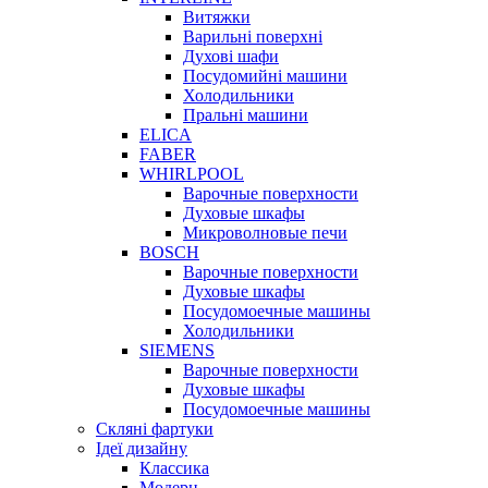
Витяжки
Варильні поверхні
Духові шафи
Посудомийні машини
Холодильники
Пральні машини
ELICA
FABER
WHIRLPOOL
Варочные поверхности
Духовые шкафы
Микроволновые печи
BOSCH
Варочные поверхности
Духовые шкафы
Посудомоечные машины
Холодильники
SIEMENS
Варочные поверхности
Духовые шкафы
Посудомоечные машины
Скляні фартуки
Ідеї дизайну
Класcика
Модерн