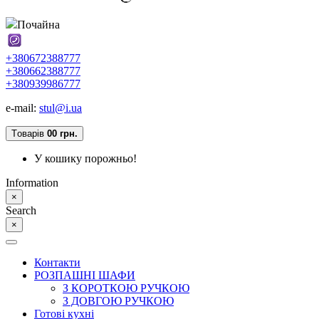
Почайна
+380672388777
+380662388777
+380939986777
e-mail:
stul@i.ua
Tоварів
0
0 грн.
У кошику порожньо!
Information
×
Search
×
Контакти
РОЗПАШНІ ШАФИ
З КОРОТКОЮ РУЧКОЮ
З ДОВГОЮ РУЧКОЮ
Готові кухні