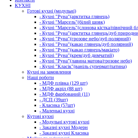
КУХНІ
Готові кухні (модульні)
- Кухні "Руна"(арктитка глянець)
- Кухні "Марсель"(білий шовк)
- Кухні "Марсель"(слонова кістка/північний б
- Кухні "Руна"(арктитка глянець/дуб природн
- Кухні "Руна"(грозове небо/дуб полярний)
- Кухні "Руна"(какао глянець/дуб полярний)
- Кухні "Руна"(какао глянець/макіато)
- Кухні "Руна"(крем/дуб димчатий)
- Кухні "Руна"(лавина матова/грозове небо)
- Кухні "Класік"(ваніль супермат/патина)
Кухні на замовлення
Наші роботи
- МДФ плівка (129 шт)
- МДФ акріл (88 шт)
- МДФ фарбований (11)
- ДСП (39шт)
- Класика (57шт)
- Маленькі кухні
Кутові кухні
- Модульні кутові кухні
- Заказні кухні Модерн
- Заказні кухні Класика