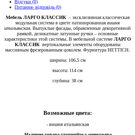
Відгуки (0)
Питання- відповідь (0)
Мебель ЛАРГО КЛАССИК
– эксклюзивная классическая
модульная система в цвете патинированная
вишня
итальянская
. Выпуклые фасады, обрамленные декоративной
рамкой, деликатные латунные ручки – основные
характеристики этой системы. В мебельной системе
ЛАРГО
КЛАССИК
вертикальные элементы оборудованы
массивным фрезерованным цоколем. Фурнитура HETTICH.
ширина: 106,5 см
высота: 114 см
глубина: 38 см
Возможные цвета:
- вишня итальянская
Наличие товара уточняйте у менеджера