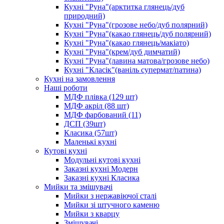
Кухні "Руна"(арктитка глянець/дуб
природний)
Кухні "Руна"(грозове небо/дуб полярний)
Кухні "Руна"(какао глянець/дуб полярний)
Кухні "Руна"(какао глянець/макіато)
Кухні "Руна"(крем/дуб димчатий)
Кухні "Руна"(лавина матова/грозове небо)
Кухні "Класік"(ваніль супермат/патина)
Кухні на замовлення
Наші роботи
МДФ плівка (129 шт)
МДФ акріл (88 шт)
МДФ фарбований (11)
ДСП (39шт)
Класика (57шт)
Маленькі кухні
Кутові кухні
Модульні кутові кухні
Заказні кухні Модерн
Заказні кухні Класика
Мийки та змішувачі
Мийки з нержавіючої сталі
Мийки зі штучного каменю
Мийки з кварцу
Змішувачі