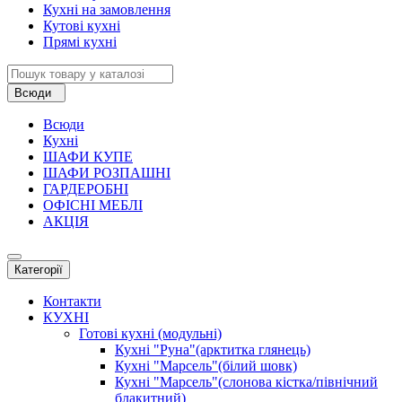
Кухні на замовлення
Кутові кухні
Прямі кухні
Всюди
Всюди
Кухні
ШАФИ КУПЕ
ШАФИ РОЗПАШНІ
ГАРДЕРОБНІ
ОФІСНІ МЕБЛІ
АКЦІЯ
Категорії
Контакти
КУХНІ
Готові кухні (модульні)
Кухні "Руна"(арктитка глянець)
Кухні "Марсель"(білий шовк)
Кухні "Марсель"(слонова кістка/північний
блакитний)