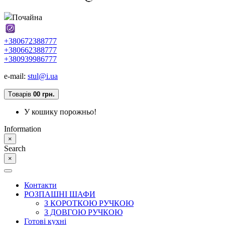
Почайна
+380672388777
+380662388777
+380939986777
e-mail:
stul@i.ua
Tоварів
0
0 грн.
У кошику порожньо!
Information
×
Search
×
Контакти
РОЗПАШНІ ШАФИ
З КОРОТКОЮ РУЧКОЮ
З ДОВГОЮ РУЧКОЮ
Готові кухні