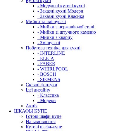
Кутові кухні
- Модульні кутові кухні
- Заказні кухні Модерн
- Заказні кухні Класика
Мийки та змішувачі
- Мийки з нержавіючої сталі
- Мийки зі штучного каменю
- Мийки з кварцу
- Змішувачі
Побутова техніка для кухні
- INTERLINE
- ELICA
- FABER
- WHIRLPOOL
- BOSCH
- SIEMENS
Скляні фартуки
Ідеї дизайну
- Класcика
- Модерн
Акція
ШКАФЫ КУПЕ
Готові шафи-купе
На замовлення
Кутові шафи-купе