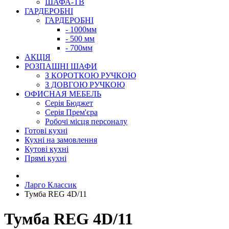
ШАФА-ТВ
ГАРДЕРОБНІ
ГАРДЕРОБНІ
- 1000мм
- 500 мм
- 700мм
АКЦІЯ
РОЗПАШНІ ШАФИ
З КОРОТКОЮ РУЧКОЮ
З ДОВГОЮ РУЧКОЮ
ОФИСНАЯ МЕБЕЛЬ
Серія Бюджет
Серія Прем'єра
Робочі місця персоналу
Готові кухні
Кухні на замовлення
Кутові кухні
Прямі кухні
Ларго Классик
Тумба REG 4D/11
Тумба REG 4D/11