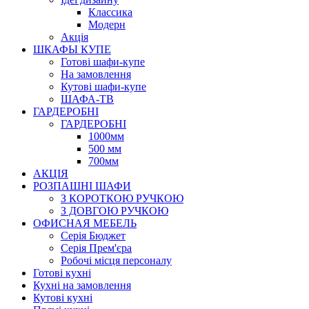
Класcика
Модерн
Акція
ШКАФЫ КУПЕ
Готові шафи-купе
На замовлення
Кутові шафи-купе
ШАФА-ТВ
ГАРДЕРОБНІ
ГАРДЕРОБНІ
1000мм
500 мм
700мм
АКЦІЯ
РОЗПАШНІ ШАФИ
З КОРОТКОЮ РУЧКОЮ
З ДОВГОЮ РУЧКОЮ
ОФИСНАЯ МЕБЕЛЬ
Серія Бюджет
Серія Прем'єра
Робочі місця персоналу
Готові кухні
Кухні на замовлення
Кутові кухні