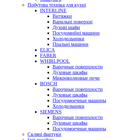
Побутова техніка для кухні
INTERLINE
Витяжки
Варильні поверхні
Духові шафи
Посудомийні машини
Холодильники
Пральні машини
ELICA
FABER
WHIRLPOOL
Варочные поверхности
Духовые шкафы
Микроволновые печи
BOSCH
Варочные поверхности
Духовые шкафы
Посудомоечные машины
Холодильники
SIEMENS
Варочные поверхности
Духовые шкафы
Посудомоечные машины
Скляні фартуки
Ідеї дизайну