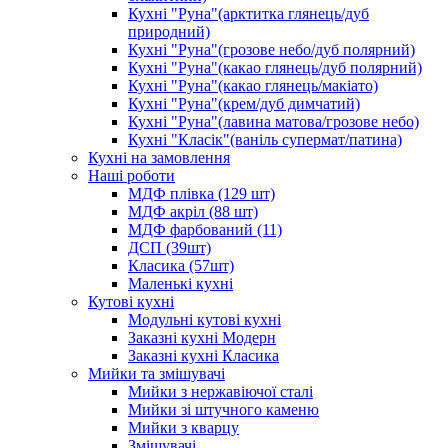
Кухні "Руна"(арктитка глянець/дуб
природний)
Кухні "Руна"(грозове небо/дуб полярний)
Кухні "Руна"(какао глянець/дуб полярний)
Кухні "Руна"(какао глянець/макіато)
Кухні "Руна"(крем/дуб димчатий)
Кухні "Руна"(лавина матова/грозове небо)
Кухні "Класік"(ваніль супермат/патина)
Кухні на замовлення
Наші роботи
МДФ плівка (129 шт)
МДФ акріл (88 шт)
МДФ фарбований (11)
ДСП (39шт)
Класика (57шт)
Маленькі кухні
Кутові кухні
Модульні кутові кухні
Заказні кухні Модерн
Заказні кухні Класика
Мийки та змішувачі
Мийки з нержавіючої сталі
Мийки зі штучного каменю
Мийки з кварцу
Змішувачі