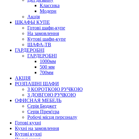
Класcика
Модерн
Акція
ШКАФЫ КУПЕ
Готові шафи-купе
На замовлення
Кутові шафи-купе
ШАФА-ТВ
ГАРДЕРОБНІ
ГАРДЕРОБНІ
1000мм
500 мм
700мм
АКЦІЯ
РОЗПАШНІ ШАФИ
З КОРОТКОЮ РУЧКОЮ
З ДОВГОЮ РУЧКОЮ
ОФИСНАЯ МЕБЕЛЬ
Серія Бюджет
Серія Прем'єра
Робочі місця персоналу
Готові кухні
Кухні на замовлення
Кутові кухні