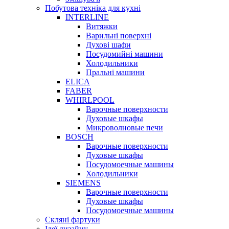
Побутова техніка для кухні
INTERLINE
Витяжки
Варильні поверхні
Духові шафи
Посудомийні машини
Холодильники
Пральні машини
ELICA
FABER
WHIRLPOOL
Варочные поверхности
Духовые шкафы
Микроволновые печи
BOSCH
Варочные поверхности
Духовые шкафы
Посудомоечные машины
Холодильники
SIEMENS
Варочные поверхности
Духовые шкафы
Посудомоечные машины
Скляні фартуки
Ідеї дизайну