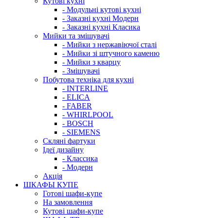
Кутові кухні
- Модульні кутові кухні
- Заказні кухні Модерн
- Заказні кухні Класика
Мийки та змішувачі
- Мийки з нержавіючої сталі
- Мийки зі штучного каменю
- Мийки з кварцу
- Змішувачі
Побутова техніка для кухні
- INTERLINE
- ELICA
- FABER
- WHIRLPOOL
- BOSCH
- SIEMENS
Скляні фартуки
Ідеї дизайну
- Класcика
- Модерн
Акція
ШКАФЫ КУПЕ
Готові шафи-купе
На замовлення
Кутові шафи-купе