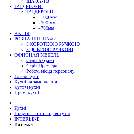
ШАФА-ТВ
ГАРДЕРОБНІ
ГАРДЕРОБНІ
- 1000мм
- 500 мм
- 700мм
АКЦІЯ
РОЗПАШНІ ШАФИ
З КОРОТКОЮ РУЧКОЮ
З ДОВГОЮ РУЧКОЮ
ОФИСНАЯ МЕБЕЛЬ
Серія Бюджет
Серія Прем'єра
Робочі місця персоналу
Готові кухні
Кухні на замовлення
Кутові кухні
Прямі кухні
Кухні
Побутова техніка для кухні
INTERLINE
Витяжки