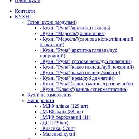
Прямі кухні
Контакти
КУХНІ
Готові кухні (модульні)
- Кухні "Руна"(арктитка глянець)
- Кухні "Марсель"(білий шовк)
- Кухні "Марсель"(слонова кістка/північний
блакитний)
- Кухні "Руна"(арктитка глянець/дуб
природний)
- Кухні "Руна"(грозове небо/дуб полярний)
- Кухні "Руна"(какао глянець/дуб полярний)
- Кухні "Руна"(какао глянець/макіато)
- Кухні "Руна"(крем/дуб димчатий)
- Кухні "Руна"(лавина матова/грозове небо)
- Кухні "Класік"(ваніль супермат/патина)
Кухні на замовлення
Наші роботи
- МДФ плівка (129 шт)
- МДФ акріл (88 шт)
- МДФ фарбований (11)
- ДСП (39шт)
- Класика (57шт)
- Маленькі кухні