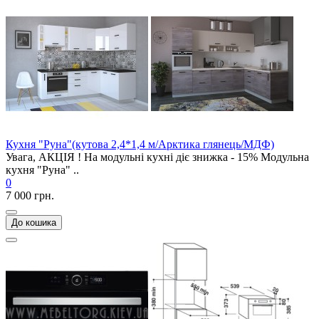
Кухня "Руна"(кутова 2,4*1,4 м/Арктика глянець/МДФ)
Увага, АКЦІЯ ! На модульні кухні діє знижка - 15% Модульна
кухня "Руна" ..
0
7 000 грн.
До кошика