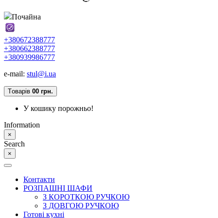
Почайна
+380672388777
+380662388777
+380939986777
e-mail:
stul@i.ua
Tоварів
0
0 грн.
У кошику порожньо!
Information
×
Search
×
Контакти
РОЗПАШНІ ШАФИ
З КОРОТКОЮ РУЧКОЮ
З ДОВГОЮ РУЧКОЮ
Готові кухні