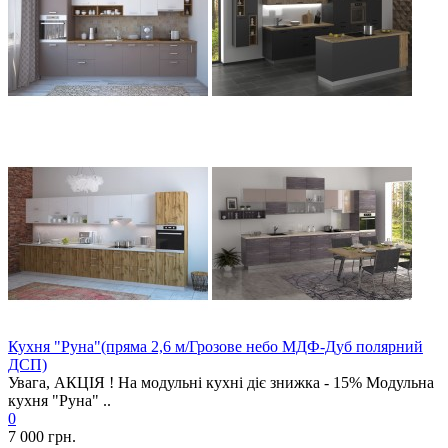
Кухня "Руна"(пряма 2,6 м/Грозове небо МДФ-Дуб полярний
ДСП)
Увага, АКЦІЯ ! На модульні кухні діє знижка - 15% Модульна
кухня "Руна" ..
0
7 000 грн.