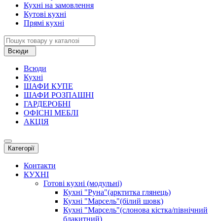
Кухні на замовлення
Кутові кухні
Прямі кухні
Всюди
Всюди
Кухні
ШАФИ КУПЕ
ШАФИ РОЗПАШНІ
ГАРДЕРОБНІ
ОФІСНІ МЕБЛІ
АКЦІЯ
Категорії
Контакти
КУХНІ
Готові кухні (модульні)
Кухні "Руна"(арктитка глянець)
Кухні "Марсель"(білий шовк)
Кухні "Марсель"(слонова кістка/північний
блакитний)