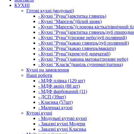
КУХНІ
Готові кухні (модульні)
- Кухні "Руна"(арктитка глянець)
- Кухні "Марсель"(білий шовк)
- Кухні "Марсель"(слонова кістка/північний б
- Кухні "Руна"(арктитка глянець/дуб природн
- Кухні "Руна"(грозове небо/дуб полярний)
- Кухні "Руна"(какао глянець/дуб полярний)
- Кухні "Руна"(какао глянець/макіато)
- Кухні "Руна"(крем/дуб димчатий)
- Кухні "Руна"(лавина матова/грозове небо)
- Кухні "Класік"(ваніль супермат/патина)
Кухні на замовлення
Наші роботи
- МДФ плівка (129 шт)
- МДФ акріл (88 шт)
- МДФ фарбований (11)
- ДСП (39шт)
- Класика (57шт)
- Маленькі кухні
Кутові кухні
- Модульні кутові кухні
- Заказні кухні Модерн
- Заказні кухні Класика