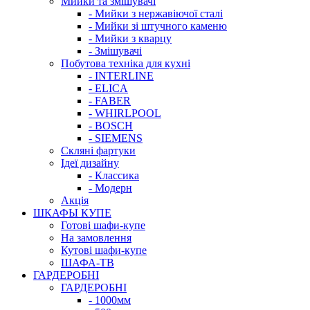
Мийки та змішувачі
- Мийки з нержавіючої сталі
- Мийки зі штучного каменю
- Мийки з кварцу
- Змішувачі
Побутова техніка для кухні
- INTERLINE
- ELICA
- FABER
- WHIRLPOOL
- BOSCH
- SIEMENS
Скляні фартуки
Ідеї дизайну
- Класcика
- Модерн
Акція
ШКАФЫ КУПЕ
Готові шафи-купе
На замовлення
Кутові шафи-купе
ШАФА-ТВ
ГАРДЕРОБНІ
ГАРДЕРОБНІ
- 1000мм