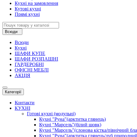
Кухні на замовлення
Кутові кухні
Прямі кухні
Всюди
Всюди
Кухні
ШАФИ КУПЕ
ШАФИ РОЗПАШНІ
ГАРДЕРОБНІ
ОФІСНІ МЕБЛІ
АКЦІЯ
Категорії
Контакти
КУХНІ
Готові кухні (модульні)
Кухні "Руна"(арктитка глянець)
Кухні "Марсель"(білий шовк)
Кухні "Марсель"(слонова кістка/північний бл
Кухні "Руна"(арктитка глянець/дуб природний