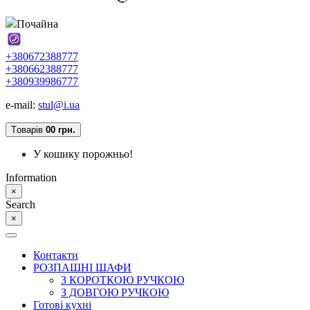
Почайна
+380672388777
+380662388777
+380939986777
e-mail:
stul@i.ua
Tоварів
0
0 грн.
У кошику порожньо!
Information
×
Search
×
Контакти
РОЗПАШНІ ШАФИ
З КОРОТКОЮ РУЧКОЮ
З ДОВГОЮ РУЧКОЮ
Готові кухні