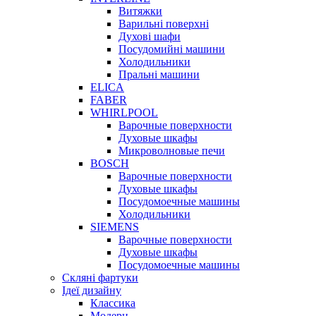
Витяжки
Варильні поверхні
Духові шафи
Посудомийні машини
Холодильники
Пральні машини
ELICA
FABER
WHIRLPOOL
Варочные поверхности
Духовые шкафы
Микроволновые печи
BOSCH
Варочные поверхности
Духовые шкафы
Посудомоечные машины
Холодильники
SIEMENS
Варочные поверхности
Духовые шкафы
Посудомоечные машины
Скляні фартуки
Ідеї дизайну
Класcика
Модерн