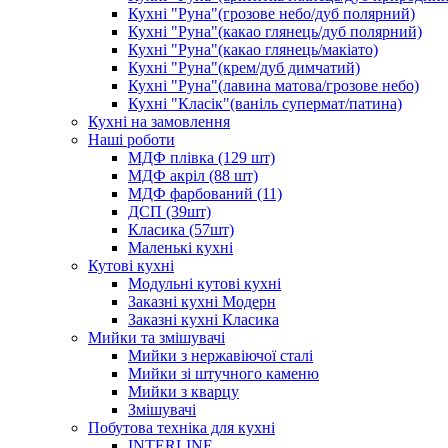
Кухні "Руна"(грозове небо/дуб полярний)
Кухні "Руна"(какао глянець/дуб полярний)
Кухні "Руна"(какао глянець/макіато)
Кухні "Руна"(крем/дуб димчатий)
Кухні "Руна"(лавина матова/грозове небо)
Кухні "Класік"(ваніль супермат/патина)
Кухні на замовлення
Наші роботи
МДФ плівка (129 шт)
МДФ акріл (88 шт)
МДФ фарбований (11)
ДСП (39шт)
Класика (57шт)
Маленькі кухні
Кутові кухні
Модульні кутові кухні
Заказні кухні Модерн
Заказні кухні Класика
Мийки та змішувачі
Мийки з нержавіючої сталі
Мийки зі штучного каменю
Мийки з кварцу
Змішувачі
Побутова техніка для кухні
INTERLINE