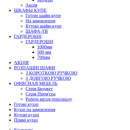
Акція
ШКАФЫ КУПЕ
Готові шафи-купе
На замовлення
Кутові шафи-купе
ШАФА-ТВ
ГАРДЕРОБНІ
ГАРДЕРОБНІ
1000мм
500 мм
700мм
АКЦІЯ
РОЗПАШНІ ШАФИ
З КОРОТКОЮ РУЧКОЮ
З ДОВГОЮ РУЧКОЮ
ОФИСНАЯ МЕБЕЛЬ
Серія Бюджет
Серія Прем'єра
Робочі місця персоналу
Готові кухні
Кухні на замовлення
Кутові кухні
Прямі кухні
Контакти