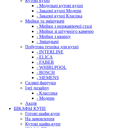
Кутові кухні
- Модульні кутові кухні
- Заказні кухні Модерн
- Заказні кухні Класика
Мийки та змішувачі
- Мийки з нержавіючої сталі
- Мийки зі штучного каменю
- Мийки з кварцу
- Змішувачі
Побутова техніка для кухні
- INTERLINE
- ELICA
- FABER
- WHIRLPOOL
- BOSCH
- SIEMENS
Скляні фартуки
Ідеї дизайну
- Класcика
- Модерн
Акція
ШКАФЫ КУПЕ
Готові шафи-купе
На замовлення
Кутові шафи-купе