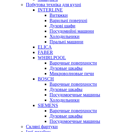
Побутова техніка для кухні
INTERLINE
Витяжки
Варильні поверхні
Духові шафи
Посудомийні машини
Холодильники
Пральні машини
ELICA
FABER
WHIRLPOOL
Варочные поверхности
Духовые шкафы
Микроволновые печи
BOSCH
Варочные поверхности
Духовые шкафы
Посудомоечные машины
Холодильники
SIEMENS
Варочные поверхности
Духовые шкафы
Посудомоечные машины
Скляні фартуки
Ідеї дизайну