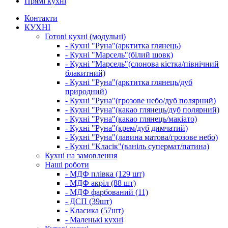
Прямі кухні
Контакти
КУХНІ
Готові кухні (модульні)
- Кухні "Руна"(арктитка глянець)
- Кухні "Марсель"(білий шовк)
- Кухні "Марсель"(слонова кістка/північний
блакитний)
- Кухні "Руна"(арктитка глянець/дуб
природний)
- Кухні "Руна"(грозове небо/дуб полярний)
- Кухні "Руна"(какао глянець/дуб полярний)
- Кухні "Руна"(какао глянець/макіато)
- Кухні "Руна"(крем/дуб димчатий)
- Кухні "Руна"(лавина матова/грозове небо)
- Кухні "Класік"(ваніль супермат/патина)
Кухні на замовлення
Наші роботи
- МДФ плівка (129 шт)
- МДФ акріл (88 шт)
- МДФ фарбований (11)
- ДСП (39шт)
- Класика (57шт)
- Маленькі кухні