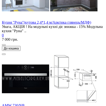
Кухня "Руна"(кутова 2,4*1,4 м/Арктика глянець/МДФ)
Увага, АКЦІЯ ! На модульні кухні діє знижка - 15% Модульна
кухня "Руна" ..
0
7 000 грн.
До кошика
AMW 730/NB