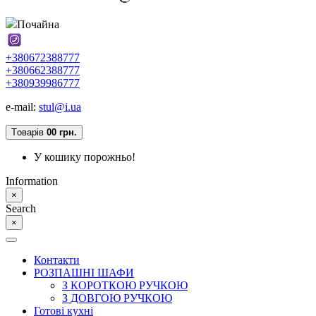
Почайна
+380672388777
+380662388777
+380939986777
e-mail:
stul@i.ua
Tоварів
0
0 грн.
У кошику порожньо!
Information
×
Search
×
Контакти
РОЗПАШНІ ШАФИ
З КОРОТКОЮ РУЧКОЮ
З ДОВГОЮ РУЧКОЮ
Готові кухні