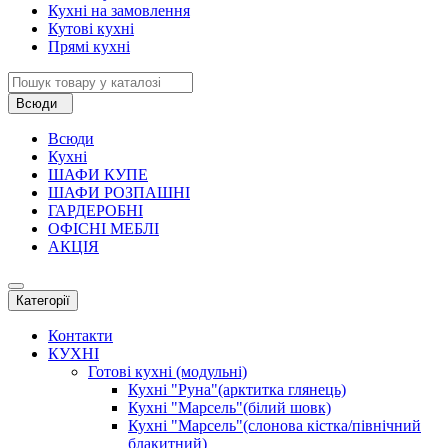
Кухні на замовлення
Кутові кухні
Прямі кухні
Всюди
Всюди
Кухні
ШАФИ КУПЕ
ШАФИ РОЗПАШНІ
ГАРДЕРОБНІ
ОФІСНІ МЕБЛІ
АКЦІЯ
Категорії
Контакти
КУХНІ
Готові кухні (модульні)
Кухні "Руна"(арктитка глянець)
Кухні "Марсель"(білий шовк)
Кухні "Марсель"(слонова кістка/північний
блакитний)