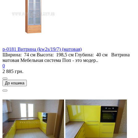
p-0181 Витрина (kw2s/19/7) (матовая)
Ширина: 74 см Высота: 198,5 см Глубина: 40 см Витрина
матовая Мебельная система Поп - это модер..
0
2 885 грн.
До кошика