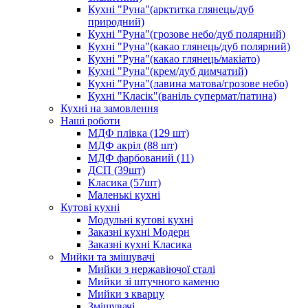
Кухні "Руна"(арктитка глянець/дуб
природний)
Кухні "Руна"(грозове небо/дуб полярний)
Кухні "Руна"(какао глянець/дуб полярний)
Кухні "Руна"(какао глянець/макіато)
Кухні "Руна"(крем/дуб димчатий)
Кухні "Руна"(лавина матова/грозове небо)
Кухні "Класік"(ваніль супермат/патина)
Кухні на замовлення
Наші роботи
МДФ плівка (129 шт)
МДФ акріл (88 шт)
МДФ фарбований (11)
ДСП (39шт)
Класика (57шт)
Маленькі кухні
Кутові кухні
Модульні кутові кухні
Заказні кухні Модерн
Заказні кухні Класика
Мийки та змішувачі
Мийки з нержавіючої сталі
Мийки зі штучного каменю
Мийки з кварцу
Змішувачі