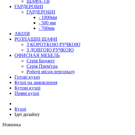
ШАФА-ТВ
ГАРДЕРОБНІ
ГАРДЕРОБНІ
- 1000мм
- 500 мм
- 700мм
АКЦІЯ
РОЗПАШНІ ШАФИ
З КОРОТКОЮ РУЧКОЮ
З ДОВГОЮ РУЧКОЮ
ОФИСНАЯ МЕБЕЛЬ
Серія Бюджет
Серія Прем'єра
Робочі місця персоналу
Готові кухні
Кухні на замовлення
Кутові кухні
Прямі кухні
Кухні
Ідеї дизайну
Новинка