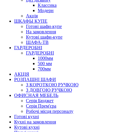
Класcика
Модерн
Акція
ШКАФЫ КУПЕ
Готові шафи-купе
На замовлення
Кутові шафи-купе
ШАФА-ТВ
ГАРДЕРОБНІ
ГАРДЕРОБНІ
1000мм
500 мм
700мм
АКЦІЯ
РОЗПАШНІ ШАФИ
З КОРОТКОЮ РУЧКОЮ
З ДОВГОЮ РУЧКОЮ
ОФИСНАЯ МЕБЕЛЬ
Серія Бюджет
Серія Прем'єра
Робочі місця персоналу
Готові кухні
Кухні на замовлення
Кутові кухні