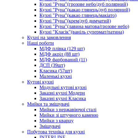
Кухні "Руна"(грозове небо/дуб полярний)
Кухні "Руна"(какао глянець/дуб полярний)
Кухні "Руна"(какао глянець/макіато)
Кухні "Руна"(крем/дуб димчатий)
Кухні "Руна"(лавина матова/грозове небо)
Кухні "Класік"(ваніль супермат/патина)
Кухні на замовлення
Наші роботи
МДФ плівка (129 шт)
МДФ акріл (88 шт)
МДФ фарбований (11)
ДСП (39шт)
Класика (57шт)
Маленькі кухні
Кутові кухні
Модульні кутові кухні
Заказні кухні Модерн
Заказні кухні Класика
Мийки та змішувачі
Мийки з нержавіючої сталі
Мийки зі штучного каменю
Мийки з кварцу
Змішувачі
Побутова техніка для кухні
INTERLINE