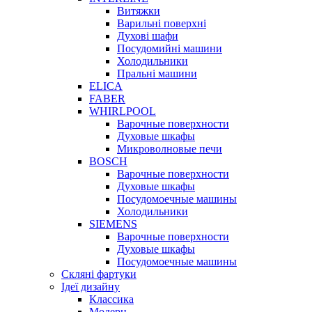
Витяжки
Варильні поверхні
Духові шафи
Посудомийні машини
Холодильники
Пральні машини
ELICA
FABER
WHIRLPOOL
Варочные поверхности
Духовые шкафы
Микроволновые печи
BOSCH
Варочные поверхности
Духовые шкафы
Посудомоечные машины
Холодильники
SIEMENS
Варочные поверхности
Духовые шкафы
Посудомоечные машины
Скляні фартуки
Ідеї дизайну
Класcика
Модерн