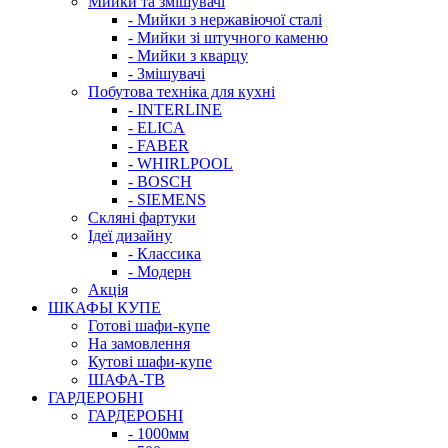
Мийки та змішувачі
- Мийки з нержавіючої сталі
- Мийки зі штучного каменю
- Мийки з кварцу
- Змішувачі
Побутова техніка для кухні
- INTERLINE
- ELICA
- FABER
- WHIRLPOOL
- BOSCH
- SIEMENS
Скляні фартуки
Ідеї дизайну
- Класcика
- Модерн
Акція
ШКАФЫ КУПЕ
Готові шафи-купе
На замовлення
Кутові шафи-купе
ШАФА-ТВ
ГАРДЕРОБНІ
ГАРДЕРОБНІ
- 1000мм