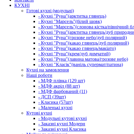
КУХНІ
Готові кухні (модульні)
- Кухні "Руна"(арктитка глянець)
- Кухні "Марсель"(білий шовк)
- Кухні "Марсель"(слонова кістка/північний б
- Кухні "Руна"(арктитка глянець/дуб природн
- Кухні "Руна"(грозове небо/дуб полярний)
- Кухні "Руна"(какао глянець/дуб полярний)
- Кухні "Руна"(какао глянець/макіато)
- Кухні "Руна"(крем/дуб димчатий)
- Кухні "Руна"(лавина матова/грозове небо)
- Кухні "Класік"(ваніль супермат/патина)
Кухні на замовлення
Наші роботи
- МДФ плівка (129 шт)
- МДФ акріл (88 шт)
- МДФ фарбований (11)
- ДСП (39шт)
- Класика (57шт)
- Маленькі кухні
Кутові кухні
- Модульні кутові кухні
- Заказні кухні Модерн
- Заказні кухні Класика