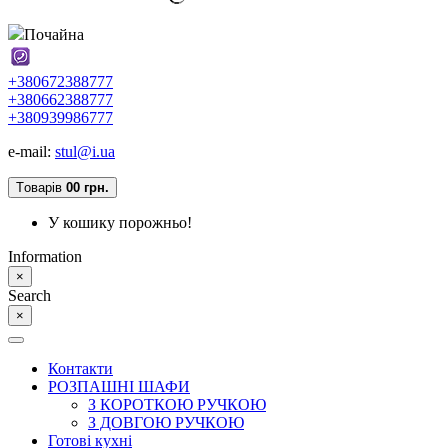
Почайна
+380672388777
+380662388777
+380939986777
e-mail:
stul@i.ua
Tоварів
0
0 грн.
У кошику порожньо!
Information
×
Search
×
Контакти
РОЗПАШНІ ШАФИ
З КОРОТКОЮ РУЧКОЮ
З ДОВГОЮ РУЧКОЮ
Готові кухні