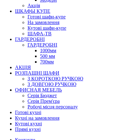
Акція
ШКАФЫ КУПЕ
Готові шафи-купе
На замовлення
Кутові шафи-купе
ШАФА-ТВ
ГАРДЕРОБНІ
ГАРДЕРОБНІ
1000мм
500 мм
700мм
АКЦІЯ
РОЗПАШНІ ШАФИ
З КОРОТКОЮ РУЧКОЮ
З ДОВГОЮ РУЧКОЮ
ОФИСНАЯ МЕБЕЛЬ
Серія Бюджет
Серія Прем'єра
Робочі місця персоналу
Готові кухні
Кухні на замовлення
Кутові кухні
Прямі кухні
Контакти