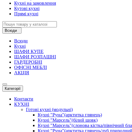
Кухні на замовлення
Кутові кухні
Прямі кухні
Всюди
Всюди
Кухні
ШАФИ КУПЕ
ШАФИ РОЗПАШНІ
ГАРДЕРОБНІ
ОФІСНІ МЕБЛІ
АКЦІЯ
Категорії
Контакти
КУХНІ
Готові кухні (модульні)
Кухні "Руна"(арктитка глянець)
Кухні "Марсель"(білий шовк)
Кухні "Марсель"(слонова кістка/північний бл
Кухні "Руна"(арктитка глянець/дуб природний