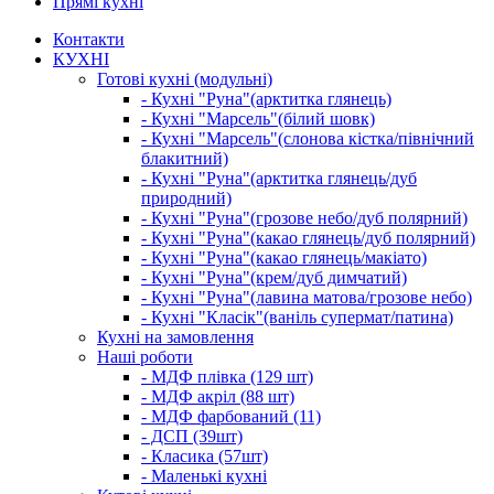
Прямі кухні
Контакти
КУХНІ
Готові кухні (модульні)
- Кухні "Руна"(арктитка глянець)
- Кухні "Марсель"(білий шовк)
- Кухні "Марсель"(слонова кістка/північний
блакитний)
- Кухні "Руна"(арктитка глянець/дуб
природний)
- Кухні "Руна"(грозове небо/дуб полярний)
- Кухні "Руна"(какао глянець/дуб полярний)
- Кухні "Руна"(какао глянець/макіато)
- Кухні "Руна"(крем/дуб димчатий)
- Кухні "Руна"(лавина матова/грозове небо)
- Кухні "Класік"(ваніль супермат/патина)
Кухні на замовлення
Наші роботи
- МДФ плівка (129 шт)
- МДФ акріл (88 шт)
- МДФ фарбований (11)
- ДСП (39шт)
- Класика (57шт)
- Маленькі кухні