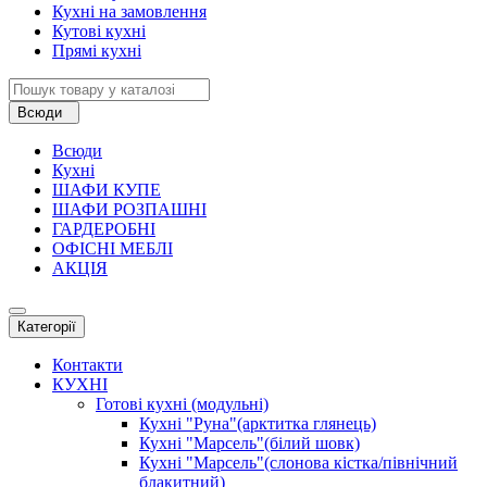
Кухні на замовлення
Кутові кухні
Прямі кухні
Всюди
Всюди
Кухні
ШАФИ КУПЕ
ШАФИ РОЗПАШНІ
ГАРДЕРОБНІ
ОФІСНІ МЕБЛІ
АКЦІЯ
Категорії
Контакти
КУХНІ
Готові кухні (модульні)
Кухні "Руна"(арктитка глянець)
Кухні "Марсель"(білий шовк)
Кухні "Марсель"(слонова кістка/північний
блакитний)