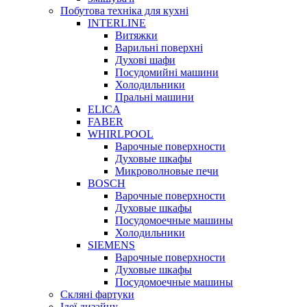
Побутова техніка для кухні
INTERLINE
Витяжки
Варильні поверхні
Духові шафи
Посудомийні машини
Холодильники
Пральні машини
ELICA
FABER
WHIRLPOOL
Варочные поверхности
Духовые шкафы
Микроволновые печи
BOSCH
Варочные поверхности
Духовые шкафы
Посудомоечные машины
Холодильники
SIEMENS
Варочные поверхности
Духовые шкафы
Посудомоечные машины
Скляні фартуки
Ідеї дизайну