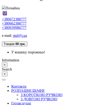
Почайна
+380672388777
+380662388777
+380939986777
e-mail:
stul@i.ua
Tоварів
0
0 грн.
У кошику порожньо!
Information
×
Search
×
Контакти
РОЗПАШНІ ШАФИ
З КОРОТКОЮ РУЧКОЮ
З ДОВГОЮ РУЧКОЮ
Готові кухні