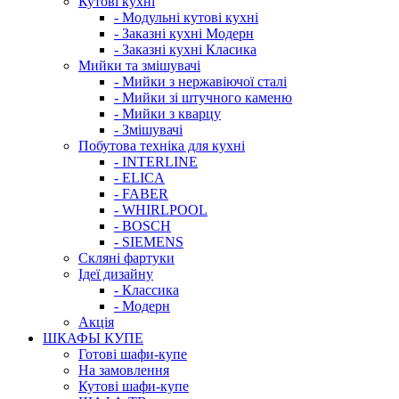
Кутові кухні
- Модульні кутові кухні
- Заказні кухні Модерн
- Заказні кухні Класика
Мийки та змішувачі
- Мийки з нержавіючої сталі
- Мийки зі штучного каменю
- Мийки з кварцу
- Змішувачі
Побутова техніка для кухні
- INTERLINE
- ELICA
- FABER
- WHIRLPOOL
- BOSCH
- SIEMENS
Скляні фартуки
Ідеї дизайну
- Класcика
- Модерн
Акція
ШКАФЫ КУПЕ
Готові шафи-купе
На замовлення
Кутові шафи-купе