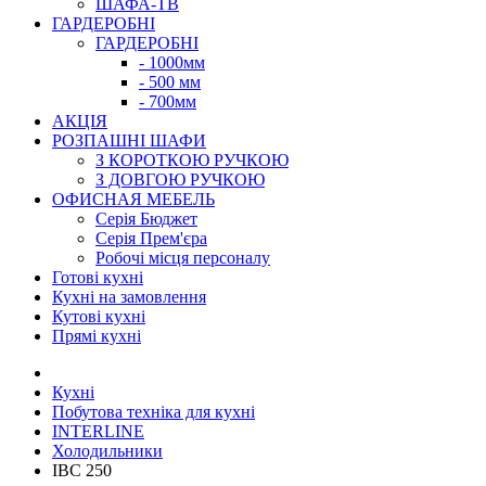
ШАФА-ТВ
ГАРДЕРОБНІ
ГАРДЕРОБНІ
- 1000мм
- 500 мм
- 700мм
АКЦІЯ
РОЗПАШНІ ШАФИ
З КОРОТКОЮ РУЧКОЮ
З ДОВГОЮ РУЧКОЮ
ОФИСНАЯ МЕБЕЛЬ
Серія Бюджет
Серія Прем'єра
Робочі місця персоналу
Готові кухні
Кухні на замовлення
Кутові кухні
Прямі кухні
Кухні
Побутова техніка для кухні
INTERLINE
Холодильники
IBC 250