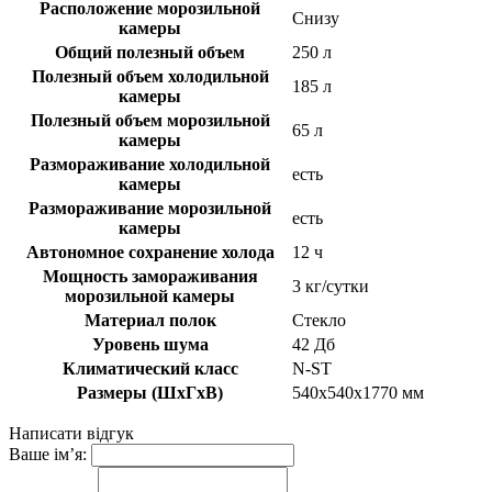
Расположение морозильной
Снизу
камеры
Общий полезный объем
250 л
Полезный объем холодильной
185 л
камеры
Полезный объем морозильной
65 л
камеры
Размораживание холодильной
есть
камеры
Размораживание морозильной
есть
камеры
Автономное сохранение холода
12 ч
Мощность замораживания
3 кг/сутки
морозильной камеры
Материал полок
Стекло
Уровень шума
42 Дб
Климатический класс
N-ST
Размеры (ШхГхВ)
540x540x1770 мм
Написати відгук
Ваше ім’я: