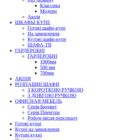
Класcика
Модерн
Акція
ШКАФЫ КУПЕ
Готові шафи-купе
На замовлення
Кутові шафи-купе
ШАФА-ТВ
ГАРДЕРОБНІ
ГАРДЕРОБНІ
1000мм
500 мм
700мм
АКЦІЯ
РОЗПАШНІ ШАФИ
З КОРОТКОЮ РУЧКОЮ
З ДОВГОЮ РУЧКОЮ
ОФИСНАЯ МЕБЕЛЬ
Серія Бюджет
Серія Прем'єра
Робочі місця персоналу
Готові кухні
Кухні на замовлення
Кутові кухні