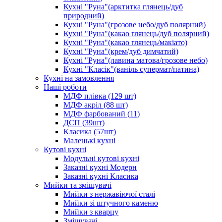
Кухні "Руна"(арктитка глянець/дуб
природний)
Кухні "Руна"(грозове небо/дуб полярний)
Кухні "Руна"(какао глянець/дуб полярний)
Кухні "Руна"(какао глянець/макіато)
Кухні "Руна"(крем/дуб димчатий)
Кухні "Руна"(лавина матова/грозове небо)
Кухні "Класік"(ваніль супермат/патина)
Кухні на замовлення
Наші роботи
МДФ плівка (129 шт)
МДФ акріл (88 шт)
МДФ фарбований (11)
ДСП (39шт)
Класика (57шт)
Маленькі кухні
Кутові кухні
Модульні кутові кухні
Заказні кухні Модерн
Заказні кухні Класика
Мийки та змішувачі
Мийки з нержавіючої сталі
Мийки зі штучного каменю
Мийки з кварцу
Змішувачі