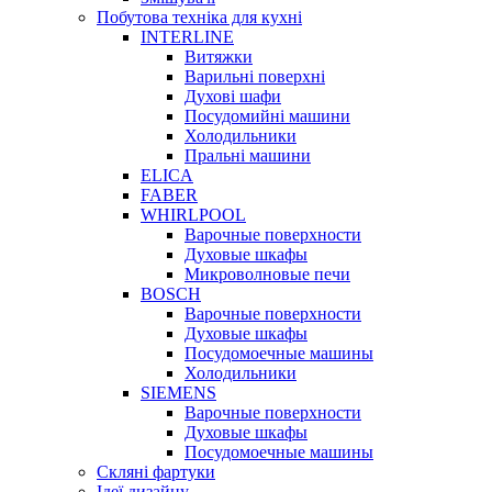
Побутова техніка для кухні
INTERLINE
Витяжки
Варильні поверхні
Духові шафи
Посудомийні машини
Холодильники
Пральні машини
ELICA
FABER
WHIRLPOOL
Варочные поверхности
Духовые шкафы
Микроволновые печи
BOSCH
Варочные поверхности
Духовые шкафы
Посудомоечные машины
Холодильники
SIEMENS
Варочные поверхности
Духовые шкафы
Посудомоечные машины
Скляні фартуки
Ідеї дизайну