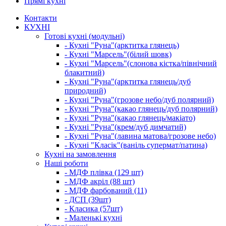
Прямі кухні
Контакти
КУХНІ
Готові кухні (модульні)
- Кухні "Руна"(арктитка глянець)
- Кухні "Марсель"(білий шовк)
- Кухні "Марсель"(слонова кістка/північний
блакитний)
- Кухні "Руна"(арктитка глянець/дуб
природний)
- Кухні "Руна"(грозове небо/дуб полярний)
- Кухні "Руна"(какао глянець/дуб полярний)
- Кухні "Руна"(какао глянець/макіато)
- Кухні "Руна"(крем/дуб димчатий)
- Кухні "Руна"(лавина матова/грозове небо)
- Кухні "Класік"(ваніль супермат/патина)
Кухні на замовлення
Наші роботи
- МДФ плівка (129 шт)
- МДФ акріл (88 шт)
- МДФ фарбований (11)
- ДСП (39шт)
- Класика (57шт)
- Маленькі кухні