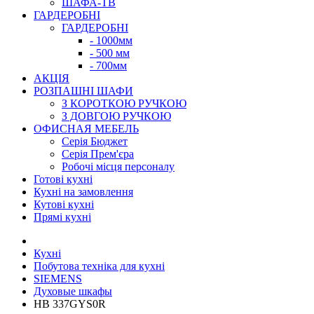
ШАФА-ТВ
ГАРДЕРОБНІ
ГАРДЕРОБНІ
- 1000мм
- 500 мм
- 700мм
АКЦІЯ
РОЗПАШНІ ШАФИ
З КОРОТКОЮ РУЧКОЮ
З ДОВГОЮ РУЧКОЮ
ОФИСНАЯ МЕБЕЛЬ
Серія Бюджет
Серія Прем'єра
Робочі місця персоналу
Готові кухні
Кухні на замовлення
Кутові кухні
Прямі кухні
Кухні
Побутова техніка для кухні
SIEMENS
Духовые шкафы
HB 337GYS0R