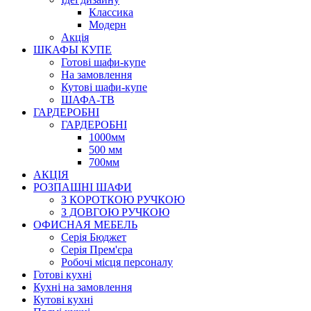
Класcика
Модерн
Акція
ШКАФЫ КУПЕ
Готові шафи-купе
На замовлення
Кутові шафи-купе
ШАФА-ТВ
ГАРДЕРОБНІ
ГАРДЕРОБНІ
1000мм
500 мм
700мм
АКЦІЯ
РОЗПАШНІ ШАФИ
З КОРОТКОЮ РУЧКОЮ
З ДОВГОЮ РУЧКОЮ
ОФИСНАЯ МЕБЕЛЬ
Серія Бюджет
Серія Прем'єра
Робочі місця персоналу
Готові кухні
Кухні на замовлення
Кутові кухні