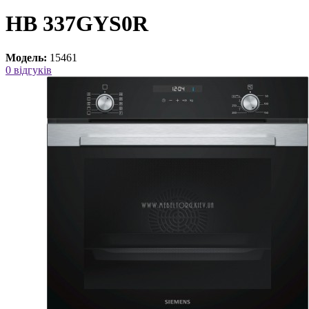
HB 337GYS0R
Модель:
15461
0 відгуків