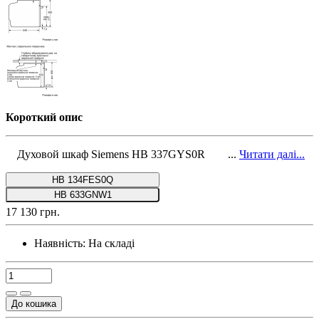
Короткий опис
Духовой шкаф Siemens HB 337GYS0R ...
Читати далі...
HB 134FES0Q
HB 633GNW1
17 130 грн.
Наявність:
На складі
До кошика