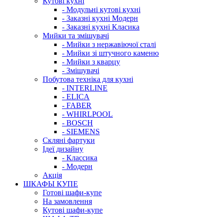
Кутові кухні
- Модульні кутові кухні
- Заказні кухні Модерн
- Заказні кухні Класика
Мийки та змішувачі
- Мийки з нержавіючої сталі
- Мийки зі штучного каменю
- Мийки з кварцу
- Змішувачі
Побутова техніка для кухні
- INTERLINE
- ELICA
- FABER
- WHIRLPOOL
- BOSCH
- SIEMENS
Скляні фартуки
Ідеї дизайну
- Класcика
- Модерн
Акція
ШКАФЫ КУПЕ
Готові шафи-купе
На замовлення
Кутові шафи-купе