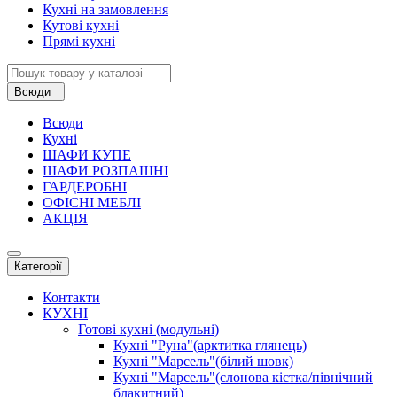
Кухні на замовлення
Кутові кухні
Прямі кухні
Всюди
Всюди
Кухні
ШАФИ КУПЕ
ШАФИ РОЗПАШНІ
ГАРДЕРОБНІ
ОФІСНІ МЕБЛІ
АКЦІЯ
Категорії
Контакти
КУХНІ
Готові кухні (модульні)
Кухні "Руна"(арктитка глянець)
Кухні "Марсель"(білий шовк)
Кухні "Марсель"(слонова кістка/північний
блакитний)