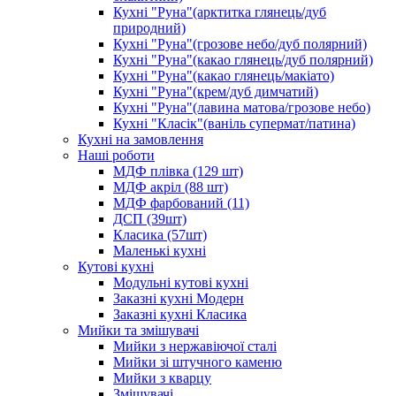
Кухні "Руна"(арктитка глянець/дуб
природний)
Кухні "Руна"(грозове небо/дуб полярний)
Кухні "Руна"(какао глянець/дуб полярний)
Кухні "Руна"(какао глянець/макіато)
Кухні "Руна"(крем/дуб димчатий)
Кухні "Руна"(лавина матова/грозове небо)
Кухні "Класік"(ваніль супермат/патина)
Кухні на замовлення
Наші роботи
МДФ плівка (129 шт)
МДФ акріл (88 шт)
МДФ фарбований (11)
ДСП (39шт)
Класика (57шт)
Маленькі кухні
Кутові кухні
Модульні кутові кухні
Заказні кухні Модерн
Заказні кухні Класика
Мийки та змішувачі
Мийки з нержавіючої сталі
Мийки зі штучного каменю
Мийки з кварцу
Змішувачі