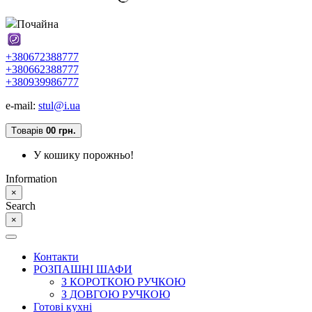
Почайна
+380672388777
+380662388777
+380939986777
e-mail:
stul@i.ua
Tоварів
0
0 грн.
У кошику порожньо!
Information
×
Search
×
Контакти
РОЗПАШНІ ШАФИ
З КОРОТКОЮ РУЧКОЮ
З ДОВГОЮ РУЧКОЮ
Готові кухні