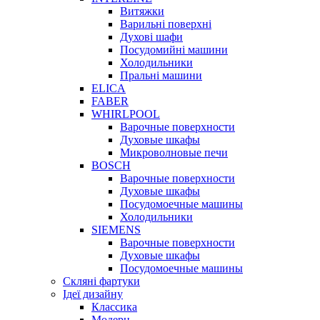
Витяжки
Варильні поверхні
Духові шафи
Посудомийні машини
Холодильники
Пральні машини
ELICA
FABER
WHIRLPOOL
Варочные поверхности
Духовые шкафы
Микроволновые печи
BOSCH
Варочные поверхности
Духовые шкафы
Посудомоечные машины
Холодильники
SIEMENS
Варочные поверхности
Духовые шкафы
Посудомоечные машины
Скляні фартуки
Ідеї дизайну
Класcика
Модерн