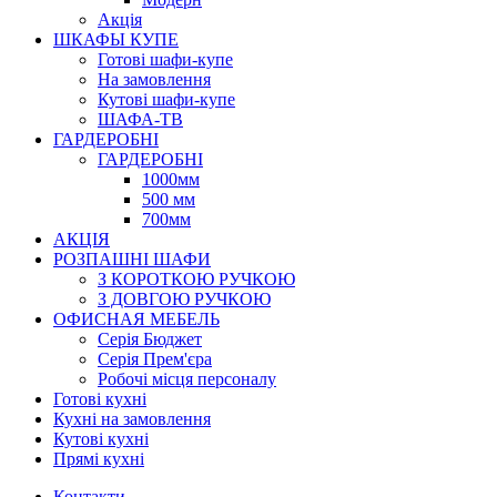
Акція
ШКАФЫ КУПЕ
Готові шафи-купе
На замовлення
Кутові шафи-купе
ШАФА-ТВ
ГАРДЕРОБНІ
ГАРДЕРОБНІ
1000мм
500 мм
700мм
АКЦІЯ
РОЗПАШНІ ШАФИ
З КОРОТКОЮ РУЧКОЮ
З ДОВГОЮ РУЧКОЮ
ОФИСНАЯ МЕБЕЛЬ
Серія Бюджет
Серія Прем'єра
Робочі місця персоналу
Готові кухні
Кухні на замовлення
Кутові кухні
Прямі кухні
Контакти