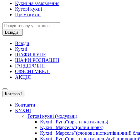
Кухні на замовлення
Кутові кухні
Прямі кухні
Всюди
Всюди
Кухні
ШАФИ КУПЕ
ШАФИ РОЗПАШНІ
ГАРДЕРОБНІ
ОФІСНІ МЕБЛІ
АКЦІЯ
Категорії
Контакти
КУХНІ
Готові кухні (модульні)
Кухні "Руна"(арктитка глянець)
Кухні "Марсель"(білий шовк)
Кухні "Марсель"(слонова кістка/північний бл
Кухні "Руна"(арктитка глянець/дуб природний