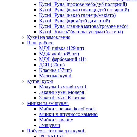
Кухні "Руна"(грозове небо/дуб полярний)
Кухні "Руна"(какао глянець/дуб полярний)
Кухні "Руна"(какао глянець/макіато)
Кухні "Руна"(крем/дуб димчатий)
Кухні "Руна"(лавина матова/грозове небо)
Кухні "Класік"(ваніль супермат/патина)
Кухні на замовлення
Наші роботи
МДФ плівка (129 шт)
МДФ акріл (88 шт)
МДФ фарбований (11)
ДСП (39шт)
Класика (57шт)
Маленькі кухні
Кутові кухні
Модульні кутові кухні
Заказні кухні Модерн
Заказні кухні Класика
Мийки та змішувачі
Мийки з нержавіючої сталі
Мийки зі штучного каменю
Мийки з кварцу
Змішувачі
Побутова техніка для кухні
INTERLINE