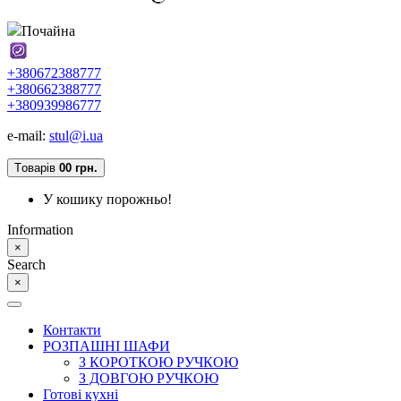
Почайна
+380672388777
+380662388777
+380939986777
e-mail:
stul@i.ua
Tоварів
0
0 грн.
У кошику порожньо!
Information
×
Search
×
Контакти
РОЗПАШНІ ШАФИ
З КОРОТКОЮ РУЧКОЮ
З ДОВГОЮ РУЧКОЮ
Готові кухні