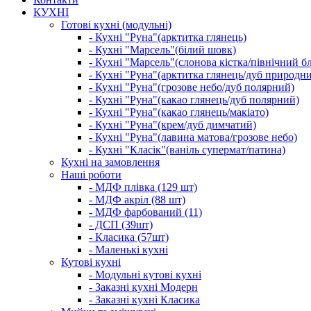
КУХНІ
Готові кухні (модульні)
- Кухні "Руна"(арктитка глянець)
- Кухні "Марсель"(білий шовк)
- Кухні "Марсель"(слонова кістка/північний б
- Кухні "Руна"(арктитка глянець/дуб природн
- Кухні "Руна"(грозове небо/дуб полярний)
- Кухні "Руна"(какао глянець/дуб полярний)
- Кухні "Руна"(какао глянець/макіато)
- Кухні "Руна"(крем/дуб димчатий)
- Кухні "Руна"(лавина матова/грозове небо)
- Кухні "Класік"(ваніль супермат/патина)
Кухні на замовлення
Наші роботи
- МДФ плівка (129 шт)
- МДФ акріл (88 шт)
- МДФ фарбований (11)
- ДСП (39шт)
- Класика (57шт)
- Маленькі кухні
Кутові кухні
- Модульні кутові кухні
- Заказні кухні Модерн
- Заказні кухні Класика