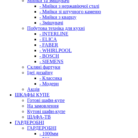
Мийки та змішувачі
- Мийки з нержавіючої сталі
- Мийки зі штучного каменю
- Мийки з кварцу
- Змішувачі
Побутова техніка для кухні
- INTERLINE
- ELICA
- FABER
- WHIRLPOOL
- BOSCH
- SIEMENS
Скляні фартуки
Ідеї дизайну
- Класcика
- Модерн
Акція
ШКАФЫ КУПЕ
Готові шафи-купе
На замовлення
Кутові шафи-купе
ШАФА-ТВ
ГАРДЕРОБНІ
ГАРДЕРОБНІ
- 1000мм