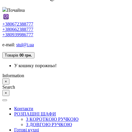
Почайна
+380672388777
+380662388777
+380939986777
e-mail:
stul@i.ua
Tоварів
0
0 грн.
У кошику порожньо!
Information
×
Search
×
Контакти
РОЗПАШНІ ШАФИ
З КОРОТКОЮ РУЧКОЮ
З ДОВГОЮ РУЧКОЮ
Готові кухні