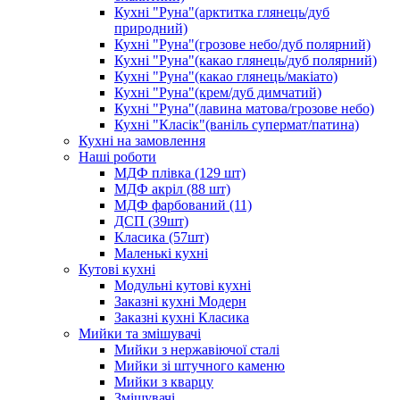
Кухні "Руна"(арктитка глянець/дуб
природний)
Кухні "Руна"(грозове небо/дуб полярний)
Кухні "Руна"(какао глянець/дуб полярний)
Кухні "Руна"(какао глянець/макіато)
Кухні "Руна"(крем/дуб димчатий)
Кухні "Руна"(лавина матова/грозове небо)
Кухні "Класік"(ваніль супермат/патина)
Кухні на замовлення
Наші роботи
МДФ плівка (129 шт)
МДФ акріл (88 шт)
МДФ фарбований (11)
ДСП (39шт)
Класика (57шт)
Маленькі кухні
Кутові кухні
Модульні кутові кухні
Заказні кухні Модерн
Заказні кухні Класика
Мийки та змішувачі
Мийки з нержавіючої сталі
Мийки зі штучного каменю
Мийки з кварцу
Змішувачі