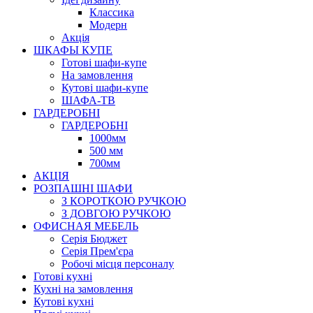
Класcика
Модерн
Акція
ШКАФЫ КУПЕ
Готові шафи-купе
На замовлення
Кутові шафи-купе
ШАФА-ТВ
ГАРДЕРОБНІ
ГАРДЕРОБНІ
1000мм
500 мм
700мм
АКЦІЯ
РОЗПАШНІ ШАФИ
З КОРОТКОЮ РУЧКОЮ
З ДОВГОЮ РУЧКОЮ
ОФИСНАЯ МЕБЕЛЬ
Серія Бюджет
Серія Прем'єра
Робочі місця персоналу
Готові кухні
Кухні на замовлення
Кутові кухні