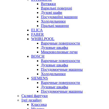
Витяжки
Варильні поверхні
Духові шафи
Посудомийні машини
Холодильники
Пральні машини
ELICA
FABER
WHIRLPOOL
Варочные поверхности
Духовые шкафы
Микроволновые печи
BOSCH
Варочные поверхности
Духовые шкафы
Посудомоечные машины
Холодильники
SIEMENS
Варочные поверхности
Духовые шкафы
Посудомоечные машины
Скляні фартуки
Ідеї дизайну
Класcика
Модерн