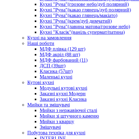
Кухні "Руна"(грозове небо/дуб полярний)
Кухні "Руна"(какао глянець/дуб полярний)
Кухні "Руна"(какао глянець/макіато)
Кухні "Руна"(крем/дуб димчатий)
Кухні "Руна"(лавина матова/грозове небо)
Кухні "Класік"(ваніль супермат/патина)
Кухні на замовлення
Наші роботи
МДФ плівка (129 шт)
МДФ акріл (88 шт)
МДФ фарбований (11)
ДСП (39шт)
Класика (57шт)
Маленькі кухні
Кутові кухні
Модульні кутові кухні
Заказні кухні Модерн
Заказні кухні Класика
Мийки та змішувачі
Мийки з нержавіючої сталі
Мийки зі штучного каменю
Мийки з кварцу
Змішувачі
Побутова техніка для кухні
INTERLINE