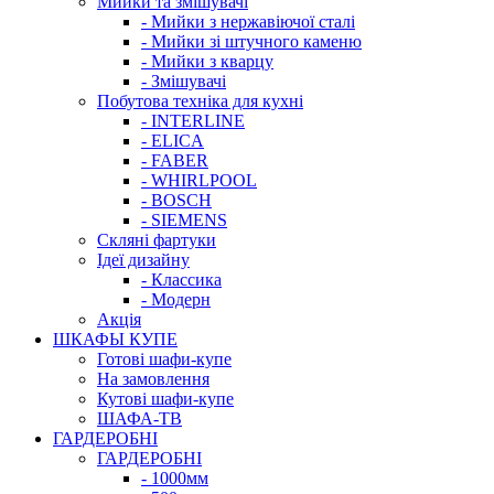
Мийки та змішувачі
- Мийки з нержавіючої сталі
- Мийки зі штучного каменю
- Мийки з кварцу
- Змішувачі
Побутова техніка для кухні
- INTERLINE
- ELICA
- FABER
- WHIRLPOOL
- BOSCH
- SIEMENS
Скляні фартуки
Ідеї дизайну
- Класcика
- Модерн
Акція
ШКАФЫ КУПЕ
Готові шафи-купе
На замовлення
Кутові шафи-купе
ШАФА-ТВ
ГАРДЕРОБНІ
ГАРДЕРОБНІ
- 1000мм