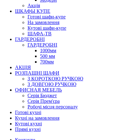
Акція
ШКАФЫ КУПЕ
Готові шафи-купе
На замовлення
Кутові шафи-купе
ШАФА-ТВ
ГАРДЕРОБНІ
ГАРДЕРОБНІ
1000мм
500 мм
700мм
АКЦІЯ
РОЗПАШНІ ШАФИ
З КОРОТКОЮ РУЧКОЮ
З ДОВГОЮ РУЧКОЮ
ОФИСНАЯ МЕБЕЛЬ
Серія Бюджет
Серія Прем'єра
Робочі місця персоналу
Готові кухні
Кухні на замовлення
Кутові кухні
Прямі кухні
Контакти