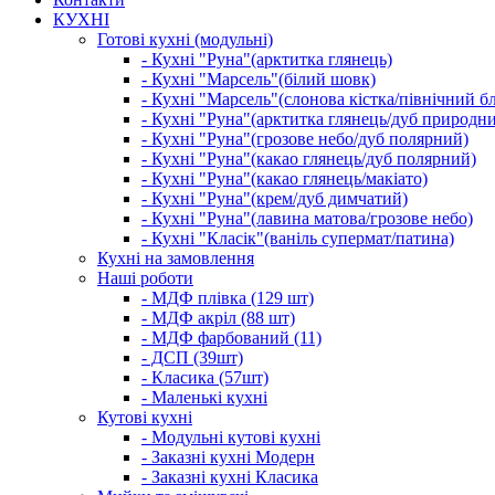
КУХНІ
Готові кухні (модульні)
- Кухні "Руна"(арктитка глянець)
- Кухні "Марсель"(білий шовк)
- Кухні "Марсель"(слонова кістка/північний б
- Кухні "Руна"(арктитка глянець/дуб природн
- Кухні "Руна"(грозове небо/дуб полярний)
- Кухні "Руна"(какао глянець/дуб полярний)
- Кухні "Руна"(какао глянець/макіато)
- Кухні "Руна"(крем/дуб димчатий)
- Кухні "Руна"(лавина матова/грозове небо)
- Кухні "Класік"(ваніль супермат/патина)
Кухні на замовлення
Наші роботи
- МДФ плівка (129 шт)
- МДФ акріл (88 шт)
- МДФ фарбований (11)
- ДСП (39шт)
- Класика (57шт)
- Маленькі кухні
Кутові кухні
- Модульні кутові кухні
- Заказні кухні Модерн
- Заказні кухні Класика