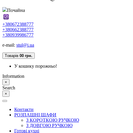
Почайна
+380672388777
+380662388777
+380939986777
e-mail:
stul@i.ua
Tоварів
0
0 грн.
У кошику порожньо!
Information
×
Search
×
Контакти
РОЗПАШНІ ШАФИ
З КОРОТКОЮ РУЧКОЮ
З ДОВГОЮ РУЧКОЮ
Готові кухні