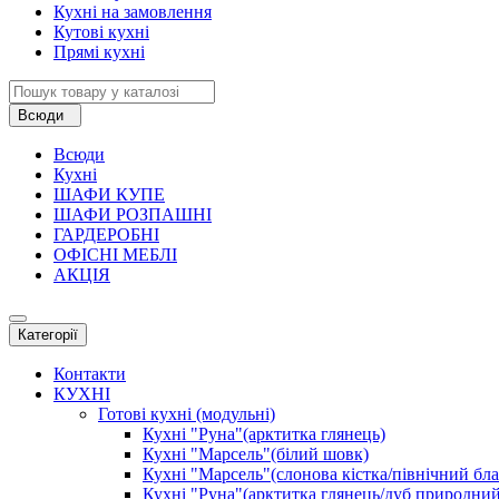
Кухні на замовлення
Кутові кухні
Прямі кухні
Всюди
Всюди
Кухні
ШАФИ КУПЕ
ШАФИ РОЗПАШНІ
ГАРДЕРОБНІ
ОФІСНІ МЕБЛІ
АКЦІЯ
Категорії
Контакти
КУХНІ
Готові кухні (модульні)
Кухні "Руна"(арктитка глянець)
Кухні "Марсель"(білий шовк)
Кухні "Марсель"(слонова кістка/північний бл
Кухні "Руна"(арктитка глянець/дуб природний