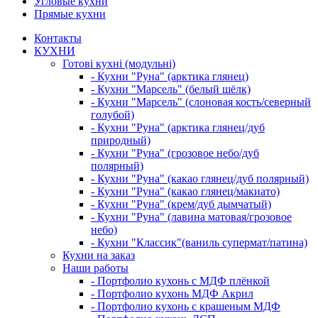
Угловые кухни
Прямые кухни
Контакты
КУХНИ
Готові кухні (модульні)
- Кухни "Руна" (арктика глянец)
- Кухни "Марсель" (белый шёлк)
- Кухни "Марсель" (слоновая кость/северный
голубой)
- Кухни "Руна" (арктика глянец/дуб
природный)
- Кухни "Руна" (грозовое небо/дуб
полярный)
- Кухни "Руна" (какао глянец/дуб полярный)
- Кухни "Руна" (какао глянец/макиато)
- Кухни "Руна" (крем/дуб дымчатый)
- Кухни "Руна" (лавина матовая/грозовое
небо)
- Кухни "Классик"(ваниль супермат/патина)
Кухни на заказ
Наши работы
- Портфолио кухонь с МДФ плёнкой
- Портфолио кухонь МДФ Акрил
- Портфолио кухонь с крашеным МДФ