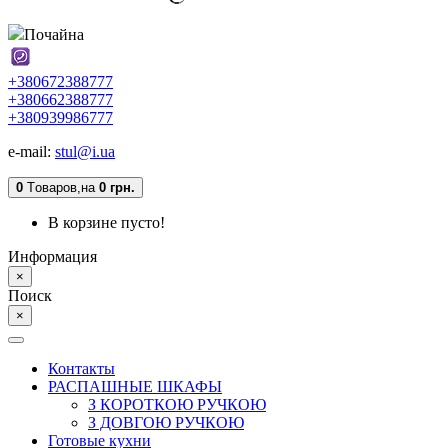
Почайна
+380672388777
+380662388777
+380939986777
e-mail:
stul@i.ua
0
Tоваров,
на
0 грн.
В корзине пусто!
Информация
×
Поиск
×
Контакты
РАСПАШНЫЕ ШКАФЫ
З КОРОТКОЮ РУЧКОЮ
З ДОВГОЮ РУЧКОЮ
Готовые кухни