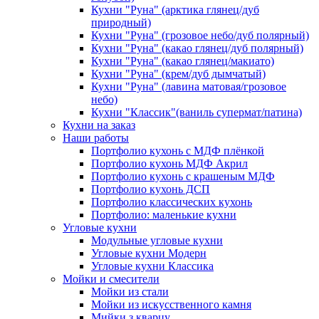
Кухни "Руна" (арктика глянец/дуб
природный)
Кухни "Руна" (грозовое небо/дуб полярный)
Кухни "Руна" (какао глянец/дуб полярный)
Кухни "Руна" (какао глянец/макиато)
Кухни "Руна" (крем/дуб дымчатый)
Кухни "Руна" (лавина матовая/грозовое
небо)
Кухни "Классик"(ваниль супермат/патина)
Кухни на заказ
Наши работы
Портфолио кухонь с МДФ плёнкой
Портфолио кухонь МДФ Акрил
Портфолио кухонь с крашеным МДФ
Портфолио кухонь ДСП
Портфолио классических кухонь
Портфолио: маленькие кухни
Угловые кухни
Модульные угловые кухни
Угловые кухни Модерн
Угловые кухни Классика
Мойки и смесители
Мойки из стали
Мойки из искусственного камня
Мийки з кварцу