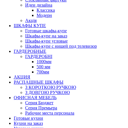
Идеи дизайна
Класcика
Модерн
Акція
ШКАФЫ КУПЕ
Готовые шкафы-купе
Шкафы-купе на заказ
Шкафы-купе угловые
Шкафы-купе с нишей под телевизор
ГАРДЕРОБНЫЕ
ГАРДЕРОБНІ
1000мм
500 мм
700мм
АКЦИЯ
РАСПАШНЫЕ ШКАФЫ
З КОРОТКОЮ РУЧКОЮ
З ДОВГОЮ РУЧКОЮ
ОФИСНАЯ МЕБЕЛЬ
Серия Бюджет
Серия Премьера
Рабочие места персонала
Готовые кухни
Кухни на заказ