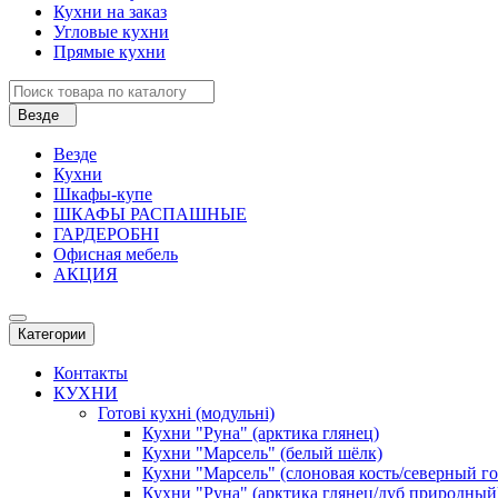
Кухни на заказ
Угловые кухни
Прямые кухни
Везде
Везде
Кухни
Шкафы-купе
ШКАФЫ РАСПАШНЫЕ
ГАРДЕРОБНІ
Офисная мебель
АКЦИЯ
Категории
Контакты
КУХНИ
Готові кухні (модульні)
Кухни "Руна" (арктика глянец)
Кухни "Марсель" (белый шёлк)
Кухни "Марсель" (слоновая кость/северный г
Кухни "Руна" (арктика глянец/дуб природный