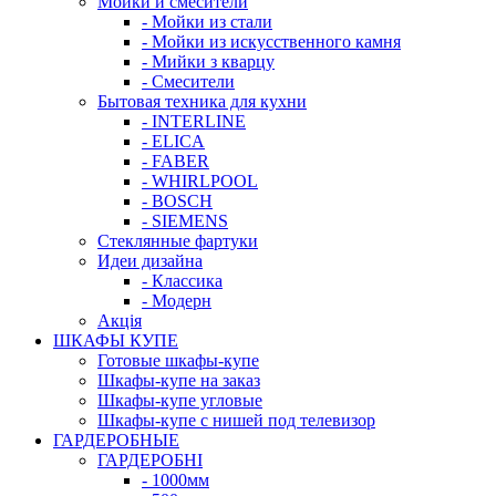
Мойки и смесители
- Мойки из стали
- Мойки из искусственного камня
- Мийки з кварцу
- Смесители
Бытовая техника для кухни
- INTERLINE
- ELICA
- FABER
- WHIRLPOOL
- BOSCH
- SIEMENS
Стеклянные фартуки
Идеи дизайна
- Класcика
- Модерн
Акція
ШКАФЫ КУПЕ
Готовые шкафы-купе
Шкафы-купе на заказ
Шкафы-купе угловые
Шкафы-купе с нишей под телевизор
ГАРДЕРОБНЫЕ
ГАРДЕРОБНІ
- 1000мм