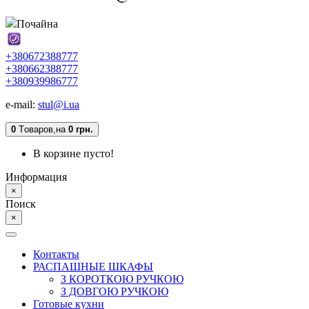
Почайна
+380672388777
+380662388777
+380939986777
e-mail:
stul@i.ua
0
Tоваров,
на
0 грн.
В корзине пусто!
Информация
×
Поиск
×
Контакты
РАСПАШНЫЕ ШКАФЫ
З КОРОТКОЮ РУЧКОЮ
З ДОВГОЮ РУЧКОЮ
Готовые кухни