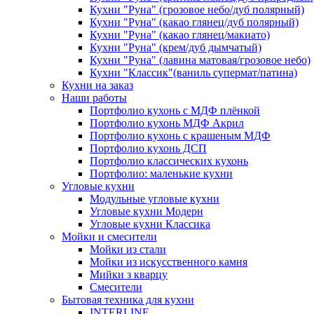
Кухни "Руна" (грозовое небо/дуб полярный)
Кухни "Руна" (какао глянец/дуб полярный)
Кухни "Руна" (какао глянец/макиато)
Кухни "Руна" (крем/дуб дымчатый)
Кухни "Руна" (лавина матовая/грозовое небо)
Кухни "Классик"(ваниль супермат/патина)
Кухни на заказ
Наши работы
Портфолио кухонь с МДФ плёнкой
Портфолио кухонь МДФ Акрил
Портфолио кухонь с крашеным МДФ
Портфолио кухонь ДСП
Портфолио классических кухонь
Портфолио: маленькие кухни
Угловые кухни
Модульные угловые кухни
Угловые кухни Модерн
Угловые кухни Классика
Мойки и смесители
Мойки из стали
Мойки из искусственного камня
Мийки з кварцу
Смесители
Бытовая техника для кухни
INTERLINE