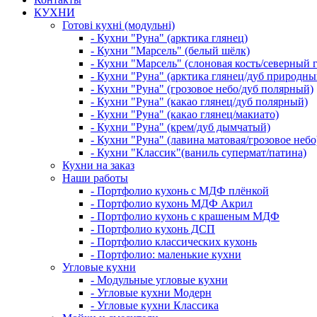
КУХНИ
Готові кухні (модульні)
- Кухни "Руна" (арктика глянец)
- Кухни "Марсель" (белый шёлк)
- Кухни "Марсель" (слоновая кость/северный 
- Кухни "Руна" (арктика глянец/дуб природны
- Кухни "Руна" (грозовое небо/дуб полярный)
- Кухни "Руна" (какао глянец/дуб полярный)
- Кухни "Руна" (какао глянец/макиато)
- Кухни "Руна" (крем/дуб дымчатый)
- Кухни "Руна" (лавина матовая/грозовое небо
- Кухни "Классик"(ваниль супермат/патина)
Кухни на заказ
Наши работы
- Портфолио кухонь с МДФ плёнкой
- Портфолио кухонь МДФ Акрил
- Портфолио кухонь с крашеным МДФ
- Портфолио кухонь ДСП
- Портфолио классических кухонь
- Портфолио: маленькие кухни
Угловые кухни
- Модульные угловые кухни
- Угловые кухни Модерн
- Угловые кухни Классика