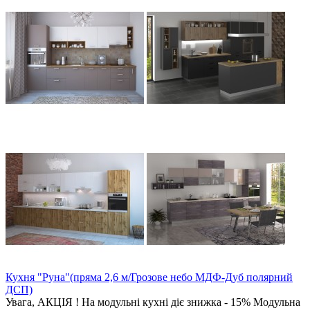
Кухня "Руна"(пряма 2,6 м/Грозове небо МДФ-Дуб полярний
ДСП)
Увага, АКЦІЯ ! На модульні кухні діє знижка - 15% Модульна