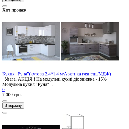
Хит продаж
Кухня "Руна"(кутова 2,4*1,4 м/Арктика глянець/МДФ)
Увага, АКЦІЯ ! На модульні кухні діє знижка - 15%
Модульна кухня "Руна" ..
0
7 000 грн.
В корзину