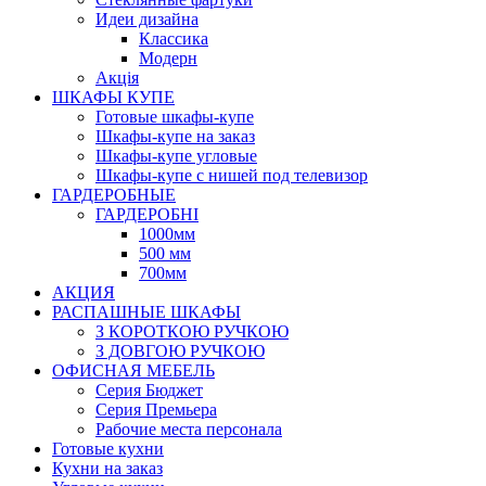
Идеи дизайна
Класcика
Модерн
Акція
ШКАФЫ КУПЕ
Готовые шкафы-купе
Шкафы-купе на заказ
Шкафы-купе угловые
Шкафы-купе с нишей под телевизор
ГАРДЕРОБНЫЕ
ГАРДЕРОБНІ
1000мм
500 мм
700мм
АКЦИЯ
РАСПАШНЫЕ ШКАФЫ
З КОРОТКОЮ РУЧКОЮ
З ДОВГОЮ РУЧКОЮ
ОФИСНАЯ МЕБЕЛЬ
Серия Бюджет
Серия Премьера
Рабочие места персонала
Готовые кухни
Кухни на заказ