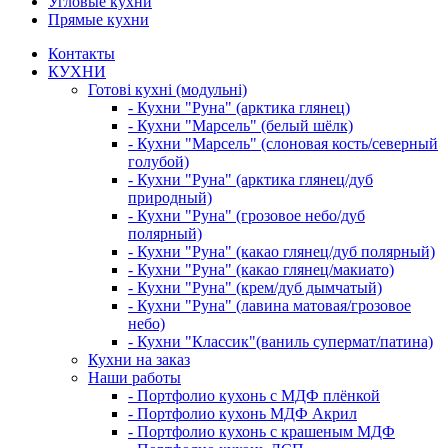
Угловые кухни
Прямые кухни
Контакты
КУХНИ
Готові кухні (модульні)
- Кухни "Руна" (арктика глянец)
- Кухни "Марсель" (белый шёлк)
- Кухни "Марсель" (слоновая кость/северный
голубой)
- Кухни "Руна" (арктика глянец/дуб
природный)
- Кухни "Руна" (грозовое небо/дуб
полярный)
- Кухни "Руна" (какао глянец/дуб полярный)
- Кухни "Руна" (какао глянец/макиато)
- Кухни "Руна" (крем/дуб дымчатый)
- Кухни "Руна" (лавина матовая/грозовое
небо)
- Кухни "Классик"(ваниль супермат/патина)
Кухни на заказ
Наши работы
- Портфолио кухонь с МДФ плёнкой
- Портфолио кухонь МДФ Акрил
- Портфолио кухонь с крашеным МДФ