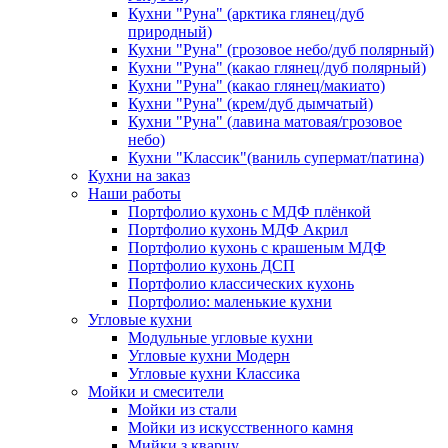
Кухни "Руна" (арктика глянец/дуб
природный)
Кухни "Руна" (грозовое небо/дуб полярный)
Кухни "Руна" (какао глянец/дуб полярный)
Кухни "Руна" (какао глянец/макиато)
Кухни "Руна" (крем/дуб дымчатый)
Кухни "Руна" (лавина матовая/грозовое
небо)
Кухни "Классик"(ваниль супермат/патина)
Кухни на заказ
Наши работы
Портфолио кухонь с МДФ плёнкой
Портфолио кухонь МДФ Акрил
Портфолио кухонь с крашеным МДФ
Портфолио кухонь ДСП
Портфолио классических кухонь
Портфолио: маленькие кухни
Угловые кухни
Модульные угловые кухни
Угловые кухни Модерн
Угловые кухни Классика
Мойки и смесители
Мойки из стали
Мойки из искусственного камня
Мийки з кварцу