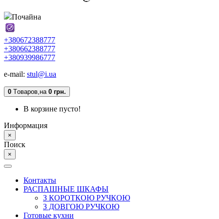
Почайна
+380672388777
+380662388777
+380939986777
e-mail:
stul@i.ua
0
Tоваров,
на
0 грн.
В корзине пусто!
Информация
×
Поиск
×
Контакты
РАСПАШНЫЕ ШКАФЫ
З КОРОТКОЮ РУЧКОЮ
З ДОВГОЮ РУЧКОЮ
Готовые кухни