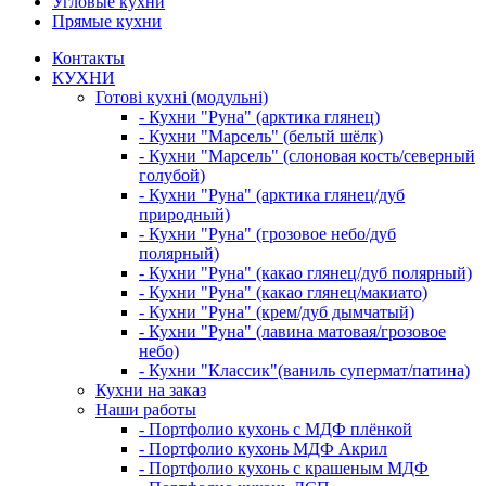
Угловые кухни
Прямые кухни
Контакты
КУХНИ
Готові кухні (модульні)
- Кухни "Руна" (арктика глянец)
- Кухни "Марсель" (белый шёлк)
- Кухни "Марсель" (слоновая кость/северный
голубой)
- Кухни "Руна" (арктика глянец/дуб
природный)
- Кухни "Руна" (грозовое небо/дуб
полярный)
- Кухни "Руна" (какао глянец/дуб полярный)
- Кухни "Руна" (какао глянец/макиато)
- Кухни "Руна" (крем/дуб дымчатый)
- Кухни "Руна" (лавина матовая/грозовое
небо)
- Кухни "Классик"(ваниль супермат/патина)
Кухни на заказ
Наши работы
- Портфолио кухонь с МДФ плёнкой
- Портфолио кухонь МДФ Акрил
- Портфолио кухонь с крашеным МДФ