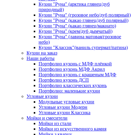
Кухни "Руна" (арктика глянец/дуб
природный)
Кухни "Руна" (грозовое небо/дуб полярный)
Кухни "Руна" (какао глянец/дуб полярный)
Кухни "Руна" (какао глянец/макиато)
Кухни "Руна" (крем/дуб дымчатый)
Кухни "Руна" (лавина матовая/грозовое
небо)
Кухни "Классик"(ваниль супермат/патина)
Кухни на заказ
Наши работы
Портфолио кухонь с МДФ плёнкой
Портфолио кухонь МДФ Акрил
Портфолио кухонь с крашеным МДФ
Портфолио кухонь ДСП
Портфолио классических кухонь
Портфолио: маленькие кухни
Угловые кухни
Модульные угловые кухни
Угловые кухни Модерн
Угловые кухни Классика
Мойки и смесители
Мойки из стали
Мойки из искусственного камня
Мийки з кварцу