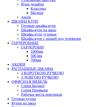
Идеи дизайна
Класcика
Модерн
Акція
ШКАФЫ КУПЕ
Готовые шкафы-купе
Шкафы-купе на заказ
Шкафы-купе угловые
Шкафы-купе с нишей под телевизор
ГАРДЕРОБНЫЕ
ГАРДЕРОБНІ
1000мм
500 мм
700мм
АКЦИЯ
РАСПАШНЫЕ ШКАФЫ
З КОРОТКОЮ РУЧКОЮ
З ДОВГОЮ РУЧКОЮ
ОФИСНАЯ МЕБЕЛЬ
Серия Бюджет
Серия Премьера
Рабочие места персонала
Готовые кухни
Кухни на заказ