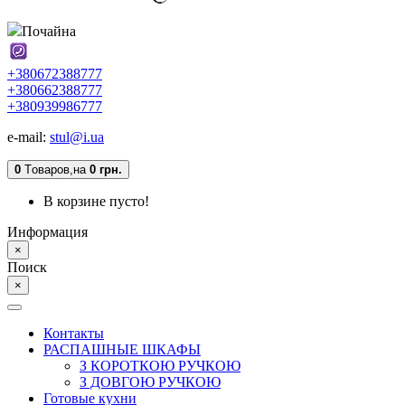
Почайна
+380672388777
+380662388777
+380939986777
e-mail:
stul@i.ua
0
Tоваров,
на
0 грн.
В корзине пусто!
Информация
×
Поиск
×
Контакты
РАСПАШНЫЕ ШКАФЫ
З КОРОТКОЮ РУЧКОЮ
З ДОВГОЮ РУЧКОЮ
Готовые кухни