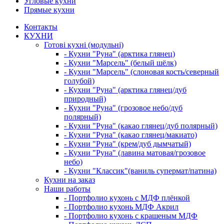
Угловые кухни
Прямые кухни
Контакты
КУХНИ
Готові кухні (модульні)
- Кухни "Руна" (арктика глянец)
- Кухни "Марсель" (белый шёлк)
- Кухни "Марсель" (слоновая кость/северный
голубой)
- Кухни "Руна" (арктика глянец/дуб
природный)
- Кухни "Руна" (грозовое небо/дуб
полярный)
- Кухни "Руна" (какао глянец/дуб полярный)
- Кухни "Руна" (какао глянец/макиато)
- Кухни "Руна" (крем/дуб дымчатый)
- Кухни "Руна" (лавина матовая/грозовое
небо)
- Кухни "Классик"(ваниль супермат/патина)
Кухни на заказ
Наши работы
- Портфолио кухонь с МДФ плёнкой
- Портфолио кухонь МДФ Акрил
- Портфолио кухонь с крашеным МДФ