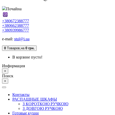
Почайна
+380672388777
+380662388777
+380939986777
e-mail:
stul@i.ua
0
Tоваров,
на
0 грн.
В корзине пусто!
Информация
×
Поиск
×
Контакты
РАСПАШНЫЕ ШКАФЫ
З КОРОТКОЮ РУЧКОЮ
З ДОВГОЮ РУЧКОЮ
Готовые кухни