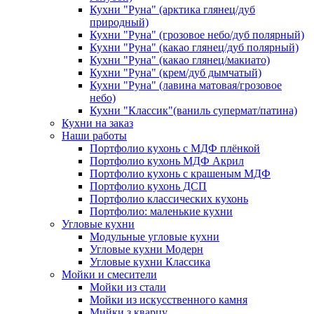
Кухни "Руна" (арктика глянец/дуб
природный)
Кухни "Руна" (грозовое небо/дуб полярный)
Кухни "Руна" (какао глянец/дуб полярный)
Кухни "Руна" (какао глянец/макиато)
Кухни "Руна" (крем/дуб дымчатый)
Кухни "Руна" (лавина матовая/грозовое
небо)
Кухни "Классик"(ваниль супермат/патина)
Кухни на заказ
Наши работы
Портфолио кухонь с МДФ плёнкой
Портфолио кухонь МДФ Акрил
Портфолио кухонь с крашеным МДФ
Портфолио кухонь ДСП
Портфолио классических кухонь
Портфолио: маленькие кухни
Угловые кухни
Модульные угловые кухни
Угловые кухни Модерн
Угловые кухни Классика
Мойки и смесители
Мойки из стали
Мойки из искусственного камня
Мийки з кварцу