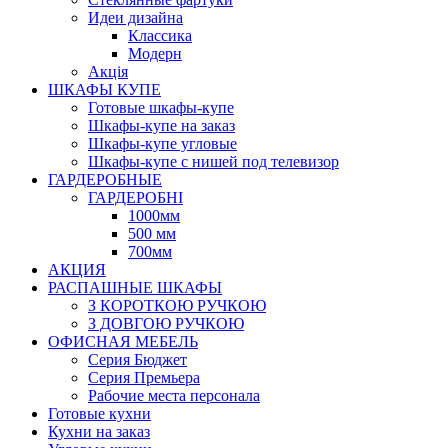
Идеи дизайна
Класcика
Модерн
Акція
ШКАФЫ КУПЕ
Готовые шкафы-купе
Шкафы-купе на заказ
Шкафы-купе угловые
Шкафы-купе с нишей под телевизор
ГАРДЕРОБНЫЕ
ГАРДЕРОБНІ
1000мм
500 мм
700мм
АКЦИЯ
РАСПАШНЫЕ ШКАФЫ
З КОРОТКОЮ РУЧКОЮ
З ДОВГОЮ РУЧКОЮ
ОФИСНАЯ МЕБЕЛЬ
Серия Бюджет
Серия Премьера
Рабочие места персонала
Готовые кухни
Кухни на заказ