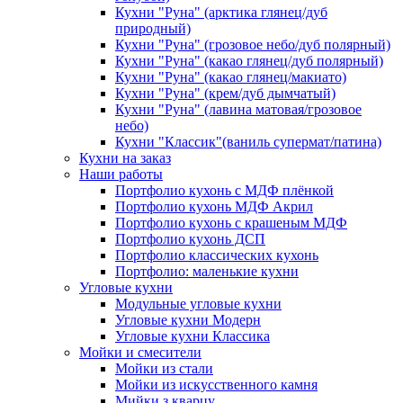
Кухни "Руна" (арктика глянец/дуб
природный)
Кухни "Руна" (грозовое небо/дуб полярный)
Кухни "Руна" (какао глянец/дуб полярный)
Кухни "Руна" (какао глянец/макиато)
Кухни "Руна" (крем/дуб дымчатый)
Кухни "Руна" (лавина матовая/грозовое
небо)
Кухни "Классик"(ваниль супермат/патина)
Кухни на заказ
Наши работы
Портфолио кухонь с МДФ плёнкой
Портфолио кухонь МДФ Акрил
Портфолио кухонь с крашеным МДФ
Портфолио кухонь ДСП
Портфолио классических кухонь
Портфолио: маленькие кухни
Угловые кухни
Модульные угловые кухни
Угловые кухни Модерн
Угловые кухни Классика
Мойки и смесители
Мойки из стали
Мойки из искусственного камня
Мийки з кварцу