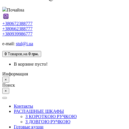
Почайна
+380672388777
+380662388777
+380939986777
e-mail:
stul@i.ua
0
Tоваров,
на
0 грн.
В корзине пусто!
Информация
×
Поиск
×
Контакты
РАСПАШНЫЕ ШКАФЫ
З КОРОТКОЮ РУЧКОЮ
З ДОВГОЮ РУЧКОЮ
Готовые кухни