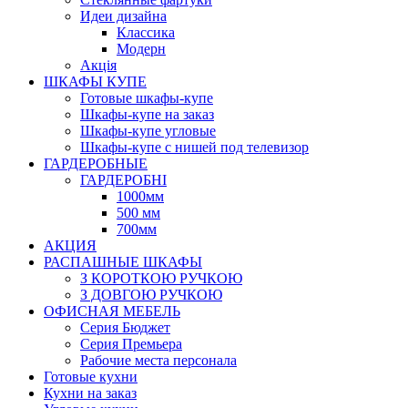
Идеи дизайна
Класcика
Модерн
Акція
ШКАФЫ КУПЕ
Готовые шкафы-купе
Шкафы-купе на заказ
Шкафы-купе угловые
Шкафы-купе с нишей под телевизор
ГАРДЕРОБНЫЕ
ГАРДЕРОБНІ
1000мм
500 мм
700мм
АКЦИЯ
РАСПАШНЫЕ ШКАФЫ
З КОРОТКОЮ РУЧКОЮ
З ДОВГОЮ РУЧКОЮ
ОФИСНАЯ МЕБЕЛЬ
Серия Бюджет
Серия Премьера
Рабочие места персонала
Готовые кухни
Кухни на заказ