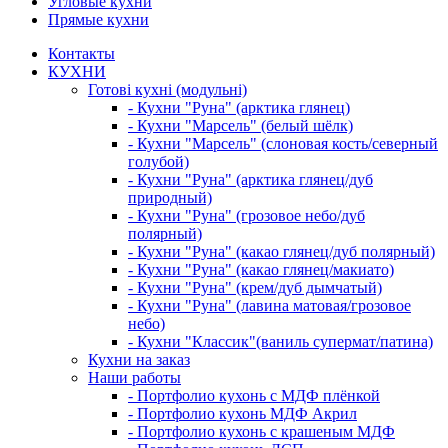
Угловые кухни
Прямые кухни
Контакты
КУХНИ
Готові кухні (модульні)
- Кухни "Руна" (арктика глянец)
- Кухни "Марсель" (белый шёлк)
- Кухни "Марсель" (слоновая кость/северный
голубой)
- Кухни "Руна" (арктика глянец/дуб
природный)
- Кухни "Руна" (грозовое небо/дуб
полярный)
- Кухни "Руна" (какао глянец/дуб полярный)
- Кухни "Руна" (какао глянец/макиато)
- Кухни "Руна" (крем/дуб дымчатый)
- Кухни "Руна" (лавина матовая/грозовое
небо)
- Кухни "Классик"(ваниль супермат/патина)
Кухни на заказ
Наши работы
- Портфолио кухонь с МДФ плёнкой
- Портфолио кухонь МДФ Акрил
- Портфолио кухонь с крашеным МДФ