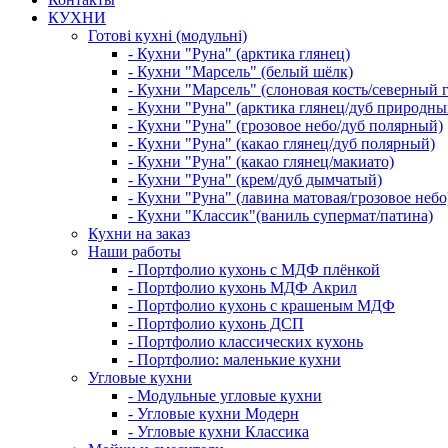
КУХНИ
Готові кухні (модульні)
- Кухни "Руна" (арктика глянец)
- Кухни "Марсель" (белый шёлк)
- Кухни "Марсель" (слоновая кость/северный 
- Кухни "Руна" (арктика глянец/дуб природны
- Кухни "Руна" (грозовое небо/дуб полярный)
- Кухни "Руна" (какао глянец/дуб полярный)
- Кухни "Руна" (какао глянец/макиато)
- Кухни "Руна" (крем/дуб дымчатый)
- Кухни "Руна" (лавина матовая/грозовое небо
- Кухни "Классик"(ваниль супермат/патина)
Кухни на заказ
Наши работы
- Портфолио кухонь с МДФ плёнкой
- Портфолио кухонь МДФ Акрил
- Портфолио кухонь с крашеным МДФ
- Портфолио кухонь ДСП
- Портфолио классических кухонь
- Портфолио: маленькие кухни
Угловые кухни
- Модульные угловые кухни
- Угловые кухни Модерн
- Угловые кухни Классика