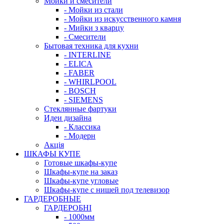
Мойки и смесители
- Мойки из стали
- Мойки из искусственного камня
- Мийки з кварцу
- Смесители
Бытовая техника для кухни
- INTERLINE
- ELICA
- FABER
- WHIRLPOOL
- BOSCH
- SIEMENS
Стеклянные фартуки
Идеи дизайна
- Класcика
- Модерн
Акція
ШКАФЫ КУПЕ
Готовые шкафы-купе
Шкафы-купе на заказ
Шкафы-купе угловые
Шкафы-купе с нишей под телевизор
ГАРДЕРОБНЫЕ
ГАРДЕРОБНІ
- 1000мм