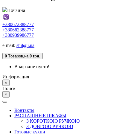
Почайна
+380672388777
+380662388777
+380939986777
e-mail:
stul@i.ua
0
Tоваров,
на
0 грн.
В корзине пусто!
Информация
×
Поиск
×
Контакты
РАСПАШНЫЕ ШКАФЫ
З КОРОТКОЮ РУЧКОЮ
З ДОВГОЮ РУЧКОЮ
Готовые кухни