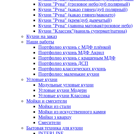
Кухни "Руна" (грозовое небо/дуб полярный)
Кухни "Руна" (какао глянец/дуб полярный)
Кухни "Руна" (какао глянец/макиато)
Кухни "Руна" (крем/дуб дымчатый)
Кухни "Руна" (лавина матовая/грозовое небо)
Кухни "Классик"(ваниль супермат/патина)
Кухни на заказ
Наши работы
Портфолио кухонь с МДФ плёнкой
Портфолио кухонь МДФ Акрил
Портфолио кухонь с крашеным МДФ
Портфолио кухонь ДСП
Портфолио классических кухонь
Портфолио: маленькие кухни
Угловые кухни
Модульные угловые кухни
Угловые кухни Модерн
Угловые кухни Классика
Мойки и смесители
Мойки из стали
Мойки из искусственного камня
Мийки з кварцу
Смесители
Бытовая техника для кухни
INTERLINE