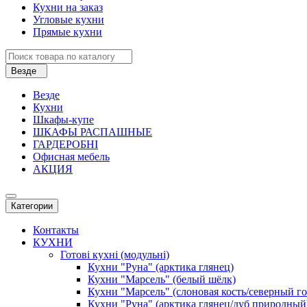
Кухни на заказ
Угловые кухни
Прямые кухни
Везде
Везде
Кухни
Шкафы-купе
ШКАФЫ РАСПАШНЫЕ
ГАРДЕРОБНІ
Офисная мебель
АКЦИЯ
Категории
Контакты
КУХНИ
Готові кухні (модульні)
Кухни "Руна" (арктика глянец)
Кухни "Марсель" (белый шёлк)
Кухни "Марсель" (слоновая кость/северный г
Кухни "Руна" (арктика глянец/дуб природный