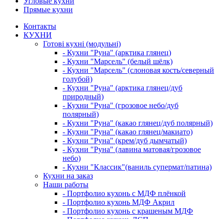
Угловые кухни
Прямые кухни
Контакты
КУХНИ
Готові кухні (модульні)
- Кухни "Руна" (арктика глянец)
- Кухни "Марсель" (белый шёлк)
- Кухни "Марсель" (слоновая кость/северный
голубой)
- Кухни "Руна" (арктика глянец/дуб
природный)
- Кухни "Руна" (грозовое небо/дуб
полярный)
- Кухни "Руна" (какао глянец/дуб полярный)
- Кухни "Руна" (какао глянец/макиато)
- Кухни "Руна" (крем/дуб дымчатый)
- Кухни "Руна" (лавина матовая/грозовое
небо)
- Кухни "Классик"(ваниль супермат/патина)
Кухни на заказ
Наши работы
- Портфолио кухонь с МДФ плёнкой
- Портфолио кухонь МДФ Акрил
- Портфолио кухонь с крашеным МДФ