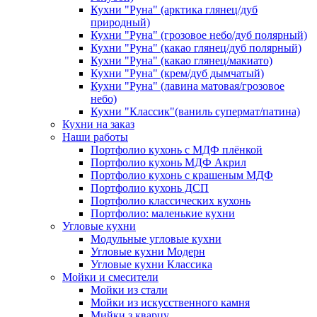
Кухни "Руна" (арктика глянец/дуб
природный)
Кухни "Руна" (грозовое небо/дуб полярный)
Кухни "Руна" (какао глянец/дуб полярный)
Кухни "Руна" (какао глянец/макиато)
Кухни "Руна" (крем/дуб дымчатый)
Кухни "Руна" (лавина матовая/грозовое
небо)
Кухни "Классик"(ваниль супермат/патина)
Кухни на заказ
Наши работы
Портфолио кухонь с МДФ плёнкой
Портфолио кухонь МДФ Акрил
Портфолио кухонь с крашеным МДФ
Портфолио кухонь ДСП
Портфолио классических кухонь
Портфолио: маленькие кухни
Угловые кухни
Модульные угловые кухни
Угловые кухни Модерн
Угловые кухни Классика
Мойки и смесители
Мойки из стали
Мойки из искусственного камня
Мийки з кварцу