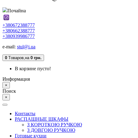
Почайна
+380672388777
+380662388777
+380939986777
e-mail:
stul@i.ua
0
Tоваров,
на
0 грн.
В корзине пусто!
Информация
×
Поиск
×
Контакты
РАСПАШНЫЕ ШКАФЫ
З КОРОТКОЮ РУЧКОЮ
З ДОВГОЮ РУЧКОЮ
Готовые кухни