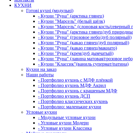
КУХНИ
Готові кухні (модульні)
- Кухни "Руна" (арктика глянец)
- Кухни "Марсель" (белый шёлк)
- Кухни "Марсель" (слоновая кость/северный 
- Кухни "Руна" (арктика глянец/дуб природны
- Кухни "Руна" (грозовое небо/дуб полярный)
- Кухни "Руна" (какао глянец/дуб полярный)
- Кухни "Руна" (какао глянец/макиато)
- Кухни "Руна" (крем/дуб дымчатый)
- Кухни "Руна" (лавина матовая/грозовое небо
- Кухни "Классик"(ваниль супермат/патина)
Кухни на заказ
Наши работы
- Портфолио кухонь с МДФ плёнкой
- Портфолио кухонь МДФ Акрил
- Портфолио кухонь с крашеным МДФ
- Портфолио кухонь ДСП
- Портфолио классических кухонь
- Портфолио: маленькие кухни
Угловые кухни
- Модульные угловые кухни
- Угловые кухни Модерн
- Угловые кухни Классика