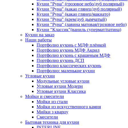
Кухни "Руна" (грозовое небо/дуб полярный)
Кухни "Руна" (какао глянец/дуб полярный)
Кухни "Руна" (какао глянец/макиато)
Кухни "Руна" (крем/дуб дымчатый)
Кухни "Руна" (лавина матовая/грозовое небо)
Кухни "Классик"(ваниль супермат/патина)
Кухни на заказ
Наши работы
Портфолио кухонь с МДФ плёнкой
Портфолио кухонь МДФ Акрил
Портфолио кухонь с крашеным МДФ
Портфолио кухонь ДСП
Портфолио классических кухонь
Портфолио: маленькие кухни
Угловые кухни
Модульные угловые кухни
Угловые кухни Модерн
Угловые кухни Классика
Мойки и смесители
Мойки из стали
Мойки из искусственного камня
Мийки з кварцу
Смесители
Бытовая техника для кухни
INTERLINE