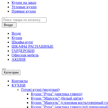
Кухни на заказ
Угловые кухни
Прямые кухни
Везде
Везде
Кухни
Шкафы-купе
ШКАФЫ РАСПАШНЫЕ
ГАРДЕРОБНІ
Офисная мебель
АКЦИЯ
Категории
Контакты
КУХНИ
Готові кухні (модульні)
Кухни "Руна" (арктика глянец)
Кухни "Марсель" (белый шёлк)
Кухни "Марсель" (слоновая кость/северный г
Кухни "Руна" (арктика глянец/дуб природный