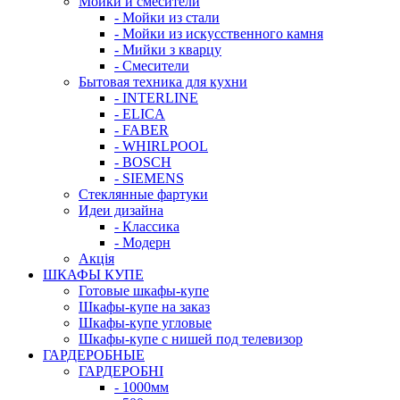
Мойки и смесители
- Мойки из стали
- Мойки из искусственного камня
- Мийки з кварцу
- Смесители
Бытовая техника для кухни
- INTERLINE
- ELICA
- FABER
- WHIRLPOOL
- BOSCH
- SIEMENS
Стеклянные фартуки
Идеи дизайна
- Класcика
- Модерн
Акція
ШКАФЫ КУПЕ
Готовые шкафы-купе
Шкафы-купе на заказ
Шкафы-купе угловые
Шкафы-купе с нишей под телевизор
ГАРДЕРОБНЫЕ
ГАРДЕРОБНІ
- 1000мм