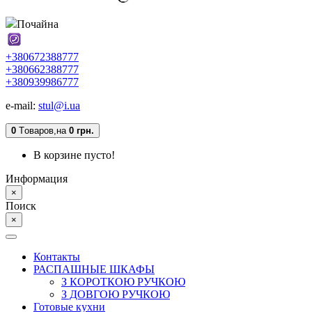
Почайна
+380672388777
+380662388777
+380939986777
e-mail:
stul@i.ua
0
Tоваров,
на
0 грн.
В корзине пусто!
Информация
×
Поиск
×
Контакты
РАСПАШНЫЕ ШКАФЫ
З КОРОТКОЮ РУЧКОЮ
З ДОВГОЮ РУЧКОЮ
Готовые кухни