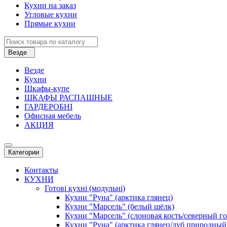
Кухни на заказ
Угловые кухни
Прямые кухни
Везде
Везде
Кухни
Шкафы-купе
ШКАФЫ РАСПАШНЫЕ
ГАРДЕРОБНІ
Офисная мебель
АКЦИЯ
Категории
Контакты
КУХНИ
Готові кухні (модульні)
Кухни "Руна" (арктика глянец)
Кухни "Марсель" (белый шёлк)
Кухни "Марсель" (слоновая кость/северный г
Кухни "Руна" (арктика глянец/дуб природный