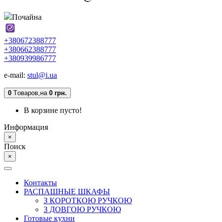
Почайна
+380672388777
+380662388777
+380939986777
e-mail:
stul@i.ua
0
Tоваров,
на
0 грн.
В корзине пусто!
Информация
×
Поиск
×
Контакты
РАСПАШНЫЕ ШКАФЫ
З КОРОТКОЮ РУЧКОЮ
З ДОВГОЮ РУЧКОЮ
Готовые кухни