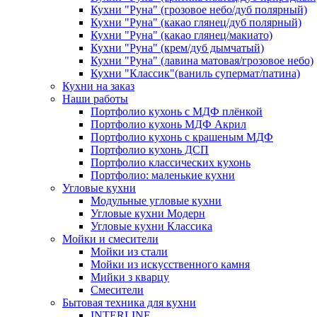
Кухни "Руна" (грозовое небо/дуб полярный)
Кухни "Руна" (какао глянец/дуб полярный)
Кухни "Руна" (какао глянец/макиато)
Кухни "Руна" (крем/дуб дымчатый)
Кухни "Руна" (лавина матовая/грозовое небо)
Кухни "Классик"(ваниль супермат/патина)
Кухни на заказ
Наши работы
Портфолио кухонь с МДФ плёнкой
Портфолио кухонь МДФ Акрил
Портфолио кухонь с крашеным МДФ
Портфолио кухонь ДСП
Портфолио классических кухонь
Портфолио: маленькие кухни
Угловые кухни
Модульные угловые кухни
Угловые кухни Модерн
Угловые кухни Классика
Мойки и смесители
Мойки из стали
Мойки из искусственного камня
Мийки з кварцу
Смесители
Бытовая техника для кухни
INTERLINE