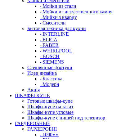
Мойки и смесители
- Мойки из стали
- Мойки из искусственного камня
- Мийки з кварцу
- Смесители
Бытовая техника для кухни
- INTERLINE
- ELICA
- FABER
- WHIRLPOOL
- BOSCH
- SIEMENS
Стеклянные фартуки
Идеи дизайна
- Класcика
- Модерн
Акція
ШКАФЫ КУПЕ
Готовые шкафы-купе
Шкафы-купе на заказ
Шкафы-купе угловые
Шкафы-купе с нишей под телевизор
ГАРДЕРОБНЫЕ
ГАРДЕРОБНІ
- 1000мм