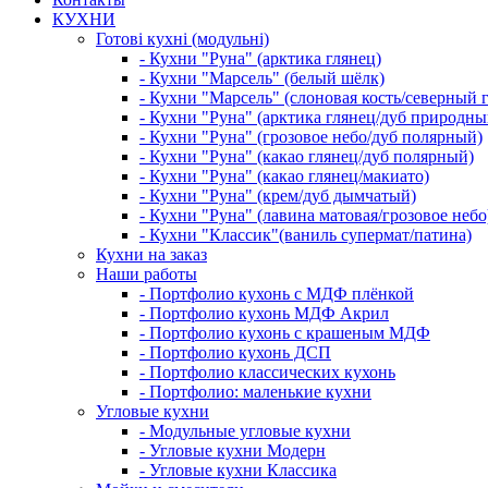
КУХНИ
Готові кухні (модульні)
- Кухни "Руна" (арктика глянец)
- Кухни "Марсель" (белый шёлк)
- Кухни "Марсель" (слоновая кость/северный 
- Кухни "Руна" (арктика глянец/дуб природны
- Кухни "Руна" (грозовое небо/дуб полярный)
- Кухни "Руна" (какао глянец/дуб полярный)
- Кухни "Руна" (какао глянец/макиато)
- Кухни "Руна" (крем/дуб дымчатый)
- Кухни "Руна" (лавина матовая/грозовое небо
- Кухни "Классик"(ваниль супермат/патина)
Кухни на заказ
Наши работы
- Портфолио кухонь с МДФ плёнкой
- Портфолио кухонь МДФ Акрил
- Портфолио кухонь с крашеным МДФ
- Портфолио кухонь ДСП
- Портфолио классических кухонь
- Портфолио: маленькие кухни
Угловые кухни
- Модульные угловые кухни
- Угловые кухни Модерн
- Угловые кухни Классика