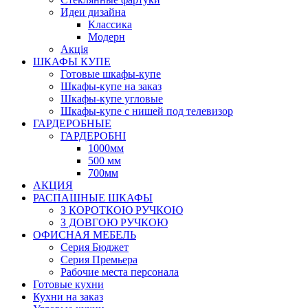
Идеи дизайна
Класcика
Модерн
Акція
ШКАФЫ КУПЕ
Готовые шкафы-купе
Шкафы-купе на заказ
Шкафы-купе угловые
Шкафы-купе с нишей под телевизор
ГАРДЕРОБНЫЕ
ГАРДЕРОБНІ
1000мм
500 мм
700мм
АКЦИЯ
РАСПАШНЫЕ ШКАФЫ
З КОРОТКОЮ РУЧКОЮ
З ДОВГОЮ РУЧКОЮ
ОФИСНАЯ МЕБЕЛЬ
Серия Бюджет
Серия Премьера
Рабочие места персонала
Готовые кухни
Кухни на заказ