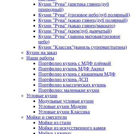
Кухни "Руна" (арктика глянец/дуб
природный)
Кухни "Руна" (грозовое небо/дуб полярный)
Кухни "Руна" (какао глянец/дуб полярный)
Кухни "Руна" (какао глянец/макиато)
Кухни "Руна" (крем/дуб дымчатый)
Кухни "Руна" (лавина матовая/грозовое
небо)
Кухни "Классик"(ваниль супермат/патина)
Кухни на заказ
Наши работы
Портфолио кухонь с МДФ плёнкой
Портфолио кухонь МДФ Акрил
Портфолио кухонь с крашеным МДФ
Портфолио кухонь ДСП
Портфолио классических кухонь
Портфолио: маленькие кухни
Угловые кухни
Модульные угловые кухни
Угловые кухни Модерн
Угловые кухни Классика
Мойки и смесители
Мойки из стали
Мойки из искусственного камня
Мийки з кварцу