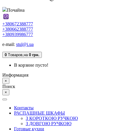
Почайна
+380672388777
+380662388777
+380939986777
e-mail:
stul@i.ua
0
Tоваров,
на
0 грн.
В корзине пусто!
Информация
×
Поиск
×
Контакты
РАСПАШНЫЕ ШКАФЫ
З КОРОТКОЮ РУЧКОЮ
З ДОВГОЮ РУЧКОЮ
Готовые кухни