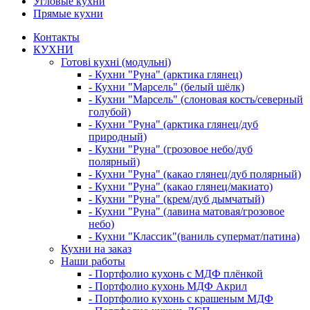
Угловые кухни
Прямые кухни
Контакты
КУХНИ
Готові кухні (модульні)
- Кухни "Руна" (арктика глянец)
- Кухни "Марсель" (белый шёлк)
- Кухни "Марсель" (слоновая кость/северный
голубой)
- Кухни "Руна" (арктика глянец/дуб
природный)
- Кухни "Руна" (грозовое небо/дуб
полярный)
- Кухни "Руна" (какао глянец/дуб полярный)
- Кухни "Руна" (какао глянец/макиато)
- Кухни "Руна" (крем/дуб дымчатый)
- Кухни "Руна" (лавина матовая/грозовое
небо)
- Кухни "Классик"(ваниль супермат/патина)
Кухни на заказ
Наши работы
- Портфолио кухонь с МДФ плёнкой
- Портфолио кухонь МДФ Акрил
- Портфолио кухонь с крашеным МДФ