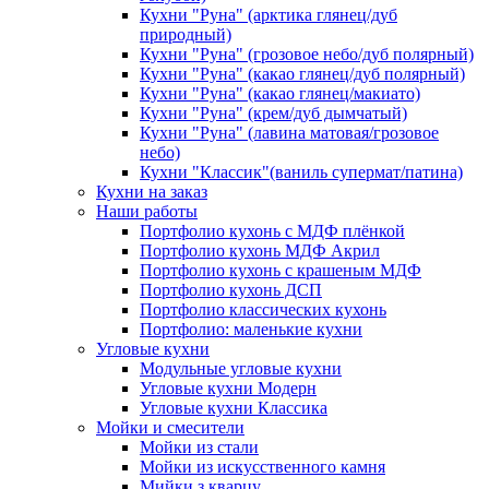
Кухни "Руна" (арктика глянец/дуб
природный)
Кухни "Руна" (грозовое небо/дуб полярный)
Кухни "Руна" (какао глянец/дуб полярный)
Кухни "Руна" (какао глянец/макиато)
Кухни "Руна" (крем/дуб дымчатый)
Кухни "Руна" (лавина матовая/грозовое
небо)
Кухни "Классик"(ваниль супермат/патина)
Кухни на заказ
Наши работы
Портфолио кухонь с МДФ плёнкой
Портфолио кухонь МДФ Акрил
Портфолио кухонь с крашеным МДФ
Портфолио кухонь ДСП
Портфолио классических кухонь
Портфолио: маленькие кухни
Угловые кухни
Модульные угловые кухни
Угловые кухни Модерн
Угловые кухни Классика
Мойки и смесители
Мойки из стали
Мойки из искусственного камня
Мийки з кварцу