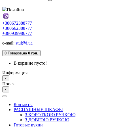
Почайна
+380672388777
+380662388777
+380939986777
e-mail:
stul@i.ua
0
Tоваров,
на
0 грн.
В корзине пусто!
Информация
×
Поиск
×
Контакты
РАСПАШНЫЕ ШКАФЫ
З КОРОТКОЮ РУЧКОЮ
З ДОВГОЮ РУЧКОЮ
Готовые кухни