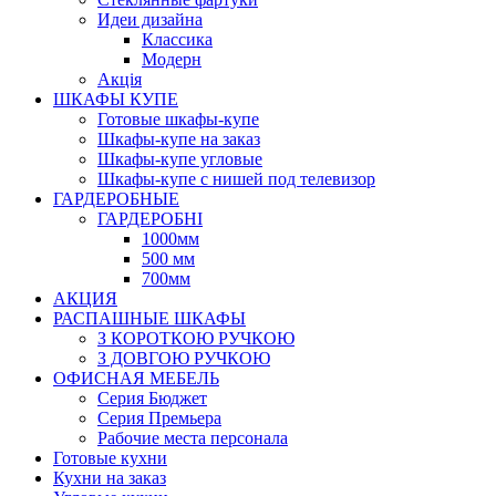
Идеи дизайна
Класcика
Модерн
Акція
ШКАФЫ КУПЕ
Готовые шкафы-купе
Шкафы-купе на заказ
Шкафы-купе угловые
Шкафы-купе с нишей под телевизор
ГАРДЕРОБНЫЕ
ГАРДЕРОБНІ
1000мм
500 мм
700мм
АКЦИЯ
РАСПАШНЫЕ ШКАФЫ
З КОРОТКОЮ РУЧКОЮ
З ДОВГОЮ РУЧКОЮ
ОФИСНАЯ МЕБЕЛЬ
Серия Бюджет
Серия Премьера
Рабочие места персонала
Готовые кухни
Кухни на заказ