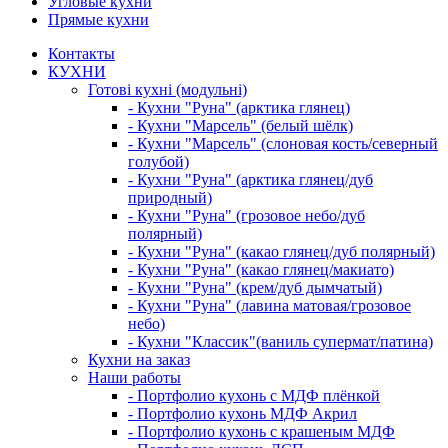
Угловые кухни
Прямые кухни
Контакты
КУХНИ
Готові кухні (модульні)
- Кухни "Руна" (арктика глянец)
- Кухни "Марсель" (белый шёлк)
- Кухни "Марсель" (слоновая кость/северный
голубой)
- Кухни "Руна" (арктика глянец/дуб
природный)
- Кухни "Руна" (грозовое небо/дуб
полярный)
- Кухни "Руна" (какао глянец/дуб полярный)
- Кухни "Руна" (какао глянец/макиато)
- Кухни "Руна" (крем/дуб дымчатый)
- Кухни "Руна" (лавина матовая/грозовое
небо)
- Кухни "Классик"(ваниль супермат/патина)
Кухни на заказ
Наши работы
- Портфолио кухонь с МДФ плёнкой
- Портфолио кухонь МДФ Акрил
- Портфолио кухонь с крашеным МДФ