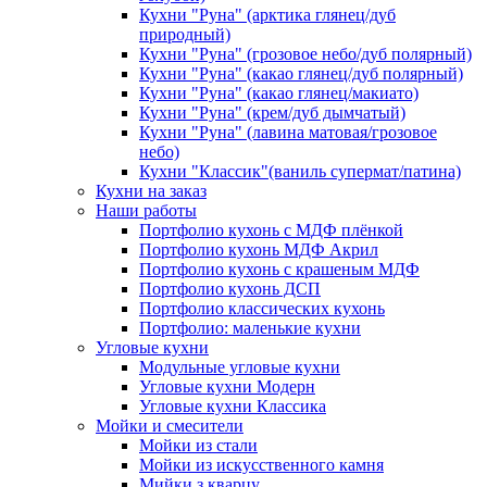
Кухни "Руна" (арктика глянец/дуб
природный)
Кухни "Руна" (грозовое небо/дуб полярный)
Кухни "Руна" (какао глянец/дуб полярный)
Кухни "Руна" (какао глянец/макиато)
Кухни "Руна" (крем/дуб дымчатый)
Кухни "Руна" (лавина матовая/грозовое
небо)
Кухни "Классик"(ваниль супермат/патина)
Кухни на заказ
Наши работы
Портфолио кухонь с МДФ плёнкой
Портфолио кухонь МДФ Акрил
Портфолио кухонь с крашеным МДФ
Портфолио кухонь ДСП
Портфолио классических кухонь
Портфолио: маленькие кухни
Угловые кухни
Модульные угловые кухни
Угловые кухни Модерн
Угловые кухни Классика
Мойки и смесители
Мойки из стали
Мойки из искусственного камня
Мийки з кварцу