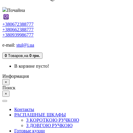
Почайна
+380672388777
+380662388777
+380939986777
e-mail:
stul@i.ua
0
Tоваров,
на
0 грн.
В корзине пусто!
Информация
×
Поиск
×
Контакты
РАСПАШНЫЕ ШКАФЫ
З КОРОТКОЮ РУЧКОЮ
З ДОВГОЮ РУЧКОЮ
Готовые кухни