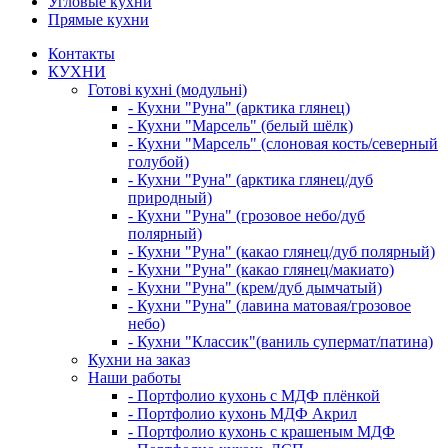
Угловые кухни
Прямые кухни
Контакты
КУХНИ
Готові кухні (модульні)
- Кухни "Руна" (арктика глянец)
- Кухни "Марсель" (белый шёлк)
- Кухни "Марсель" (слоновая кость/северный
голубой)
- Кухни "Руна" (арктика глянец/дуб
природный)
- Кухни "Руна" (грозовое небо/дуб
полярный)
- Кухни "Руна" (какао глянец/дуб полярный)
- Кухни "Руна" (какао глянец/макиато)
- Кухни "Руна" (крем/дуб дымчатый)
- Кухни "Руна" (лавина матовая/грозовое
небо)
- Кухни "Классик"(ваниль супермат/патина)
Кухни на заказ
Наши работы
- Портфолио кухонь с МДФ плёнкой
- Портфолио кухонь МДФ Акрил
- Портфолио кухонь с крашеным МДФ