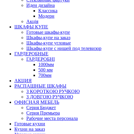
Идеи дизайна
Класcика
Модерн
Акція
ШКАФЫ КУПЕ
Готовые шкафы-купе
Шкафы-купе на заказ
Шкафы-купе угловые
Шкафы-купе с нишей под телевизор
ГАРДЕРОБНЫЕ
ГАРДЕРОБНІ
1000мм
500 мм
700мм
АКЦИЯ
РАСПАШНЫЕ ШКАФЫ
З КОРОТКОЮ РУЧКОЮ
З ДОВГОЮ РУЧКОЮ
ОФИСНАЯ МЕБЕЛЬ
Серия Бюджет
Серия Премьера
Рабочие места персонала
Готовые кухни
Кухни на заказ