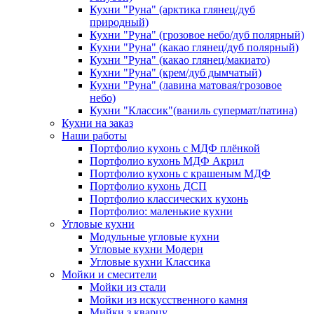
Кухни "Руна" (арктика глянец/дуб
природный)
Кухни "Руна" (грозовое небо/дуб полярный)
Кухни "Руна" (какао глянец/дуб полярный)
Кухни "Руна" (какао глянец/макиато)
Кухни "Руна" (крем/дуб дымчатый)
Кухни "Руна" (лавина матовая/грозовое
небо)
Кухни "Классик"(ваниль супермат/патина)
Кухни на заказ
Наши работы
Портфолио кухонь с МДФ плёнкой
Портфолио кухонь МДФ Акрил
Портфолио кухонь с крашеным МДФ
Портфолио кухонь ДСП
Портфолио классических кухонь
Портфолио: маленькие кухни
Угловые кухни
Модульные угловые кухни
Угловые кухни Модерн
Угловые кухни Классика
Мойки и смесители
Мойки из стали
Мойки из искусственного камня
Мийки з кварцу