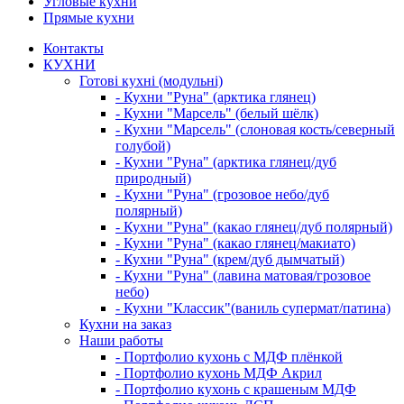
Угловые кухни
Прямые кухни
Контакты
КУХНИ
Готові кухні (модульні)
- Кухни "Руна" (арктика глянец)
- Кухни "Марсель" (белый шёлк)
- Кухни "Марсель" (слоновая кость/северный
голубой)
- Кухни "Руна" (арктика глянец/дуб
природный)
- Кухни "Руна" (грозовое небо/дуб
полярный)
- Кухни "Руна" (какао глянец/дуб полярный)
- Кухни "Руна" (какао глянец/макиато)
- Кухни "Руна" (крем/дуб дымчатый)
- Кухни "Руна" (лавина матовая/грозовое
небо)
- Кухни "Классик"(ваниль супермат/патина)
Кухни на заказ
Наши работы
- Портфолио кухонь с МДФ плёнкой
- Портфолио кухонь МДФ Акрил
- Портфолио кухонь с крашеным МДФ