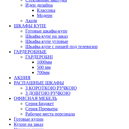
Идеи дизайна
Класcика
Модерн
Акція
ШКАФЫ КУПЕ
Готовые шкафы-купе
Шкафы-купе на заказ
Шкафы-купе угловые
Шкафы-купе с нишей под телевизор
ГАРДЕРОБНЫЕ
ГАРДЕРОБНІ
1000мм
500 мм
700мм
АКЦИЯ
РАСПАШНЫЕ ШКАФЫ
З КОРОТКОЮ РУЧКОЮ
З ДОВГОЮ РУЧКОЮ
ОФИСНАЯ МЕБЕЛЬ
Серия Бюджет
Серия Премьера
Рабочие места персонала
Готовые кухни
Кухни на заказ