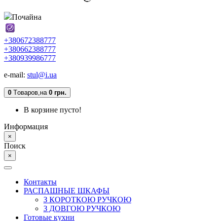
Почайна
+380672388777
+380662388777
+380939986777
e-mail:
stul@i.ua
0
Tоваров,
на
0 грн.
В корзине пусто!
Информация
×
Поиск
×
Контакты
РАСПАШНЫЕ ШКАФЫ
З КОРОТКОЮ РУЧКОЮ
З ДОВГОЮ РУЧКОЮ
Готовые кухни