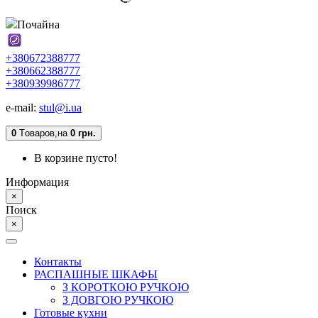
Почайна
+380672388777
+380662388777
+380939986777
e-mail:
stul@i.ua
0
Tоваров,
на
0 грн.
В корзине пусто!
Информация
×
Поиск
×
Контакты
РАСПАШНЫЕ ШКАФЫ
З КОРОТКОЮ РУЧКОЮ
З ДОВГОЮ РУЧКОЮ
Готовые кухни