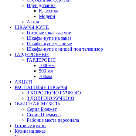
Идеи дизайна
Класcика
Модерн
Акція
ШКАФЫ КУПЕ
Готовые шкафы-купе
Шкафы-купе на заказ
Шкафы-купе угловые
Шкафы-купе с нишей под телевизор
ГАРДЕРОБНЫЕ
ГАРДЕРОБНІ
1000мм
500 мм
700мм
АКЦИЯ
РАСПАШНЫЕ ШКАФЫ
З КОРОТКОЮ РУЧКОЮ
З ДОВГОЮ РУЧКОЮ
ОФИСНАЯ МЕБЕЛЬ
Серия Бюджет
Серия Премьера
Рабочие места персонала
Готовые кухни
Кухни на заказ