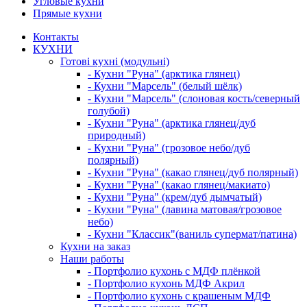
Угловые кухни
Прямые кухни
Контакты
КУХНИ
Готові кухні (модульні)
- Кухни "Руна" (арктика глянец)
- Кухни "Марсель" (белый шёлк)
- Кухни "Марсель" (слоновая кость/северный
голубой)
- Кухни "Руна" (арктика глянец/дуб
природный)
- Кухни "Руна" (грозовое небо/дуб
полярный)
- Кухни "Руна" (какао глянец/дуб полярный)
- Кухни "Руна" (какао глянец/макиато)
- Кухни "Руна" (крем/дуб дымчатый)
- Кухни "Руна" (лавина матовая/грозовое
небо)
- Кухни "Классик"(ваниль супермат/патина)
Кухни на заказ
Наши работы
- Портфолио кухонь с МДФ плёнкой
- Портфолио кухонь МДФ Акрил
- Портфолио кухонь с крашеным МДФ