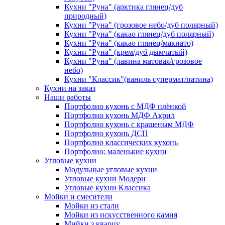
Кухни "Руна" (арктика глянец/дуб
природный)
Кухни "Руна" (грозовое небо/дуб полярный)
Кухни "Руна" (какао глянец/дуб полярный)
Кухни "Руна" (какао глянец/макиато)
Кухни "Руна" (крем/дуб дымчатый)
Кухни "Руна" (лавина матовая/грозовое
небо)
Кухни "Классик"(ваниль супермат/патина)
Кухни на заказ
Наши работы
Портфолио кухонь с МДФ плёнкой
Портфолио кухонь МДФ Акрил
Портфолио кухонь с крашеным МДФ
Портфолио кухонь ДСП
Портфолио классических кухонь
Портфолио: маленькие кухни
Угловые кухни
Модульные угловые кухни
Угловые кухни Модерн
Угловые кухни Классика
Мойки и смесители
Мойки из стали
Мойки из искусственного камня
Мийки з кварцу