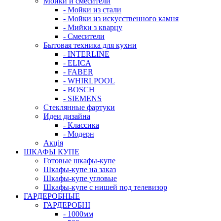
Мойки и смесители
- Мойки из стали
- Мойки из искусственного камня
- Мийки з кварцу
- Смесители
Бытовая техника для кухни
- INTERLINE
- ELICA
- FABER
- WHIRLPOOL
- BOSCH
- SIEMENS
Стеклянные фартуки
Идеи дизайна
- Класcика
- Модерн
Акція
ШКАФЫ КУПЕ
Готовые шкафы-купе
Шкафы-купе на заказ
Шкафы-купе угловые
Шкафы-купе с нишей под телевизор
ГАРДЕРОБНЫЕ
ГАРДЕРОБНІ
- 1000мм