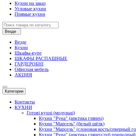
Кухни на заказ
Угловые кухни
Прямые кухни
Везде
Везде
Кухни
Шкафы-купе
ШКАФЫ РАСПАШНЫЕ
ГАРДЕРОБНІ
Офисная мебель
АКЦИЯ
Категории
Контакты
КУХНИ
Готові кухні (модульні)
Кухни "Руна" (арктика глянец)
Кухни "Марсель" (белый шёлк)
Кухни "Марсель" (слоновая кость/северный г
Кухни "Руна" (арктика глянец/дуб природный