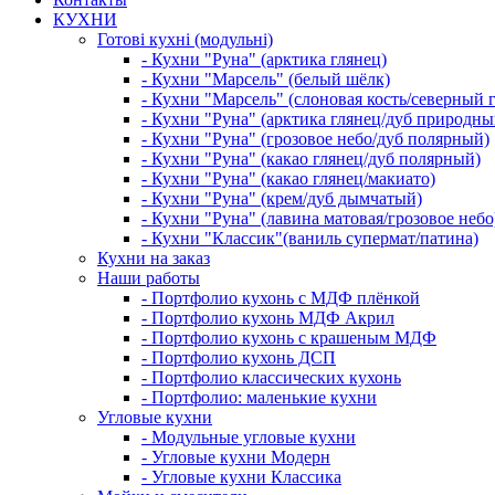
КУХНИ
Готові кухні (модульні)
- Кухни "Руна" (арктика глянец)
- Кухни "Марсель" (белый шёлк)
- Кухни "Марсель" (слоновая кость/северный 
- Кухни "Руна" (арктика глянец/дуб природны
- Кухни "Руна" (грозовое небо/дуб полярный)
- Кухни "Руна" (какао глянец/дуб полярный)
- Кухни "Руна" (какао глянец/макиато)
- Кухни "Руна" (крем/дуб дымчатый)
- Кухни "Руна" (лавина матовая/грозовое небо
- Кухни "Классик"(ваниль супермат/патина)
Кухни на заказ
Наши работы
- Портфолио кухонь с МДФ плёнкой
- Портфолио кухонь МДФ Акрил
- Портфолио кухонь с крашеным МДФ
- Портфолио кухонь ДСП
- Портфолио классических кухонь
- Портфолио: маленькие кухни
Угловые кухни
- Модульные угловые кухни
- Угловые кухни Модерн
- Угловые кухни Классика