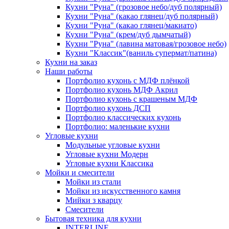
Кухни "Руна" (грозовое небо/дуб полярный)
Кухни "Руна" (какао глянец/дуб полярный)
Кухни "Руна" (какао глянец/макиато)
Кухни "Руна" (крем/дуб дымчатый)
Кухни "Руна" (лавина матовая/грозовое небо)
Кухни "Классик"(ваниль супермат/патина)
Кухни на заказ
Наши работы
Портфолио кухонь с МДФ плёнкой
Портфолио кухонь МДФ Акрил
Портфолио кухонь с крашеным МДФ
Портфолио кухонь ДСП
Портфолио классических кухонь
Портфолио: маленькие кухни
Угловые кухни
Модульные угловые кухни
Угловые кухни Модерн
Угловые кухни Классика
Мойки и смесители
Мойки из стали
Мойки из искусственного камня
Мийки з кварцу
Смесители
Бытовая техника для кухни
INTERLINE