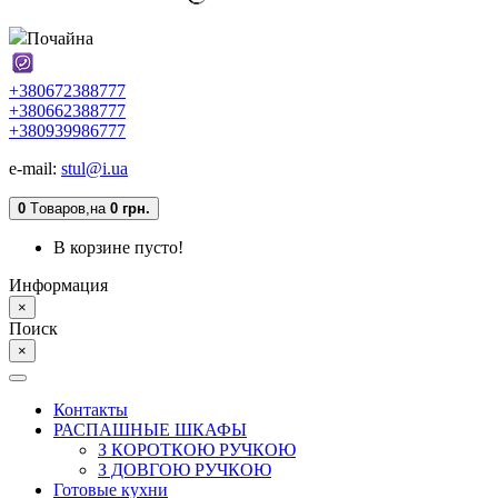
Почайна
+380672388777
+380662388777
+380939986777
e-mail:
stul@i.ua
0
Tоваров,
на
0 грн.
В корзине пусто!
Информация
×
Поиск
×
Контакты
РАСПАШНЫЕ ШКАФЫ
З КОРОТКОЮ РУЧКОЮ
З ДОВГОЮ РУЧКОЮ
Готовые кухни