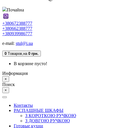
Почайна
+380672388777
+380662388777
+380939986777
e-mail:
stul@i.ua
0
Tоваров,
на
0 грн.
В корзине пусто!
Информация
×
Поиск
×
Контакты
РАСПАШНЫЕ ШКАФЫ
З КОРОТКОЮ РУЧКОЮ
З ДОВГОЮ РУЧКОЮ
Готовые кухни