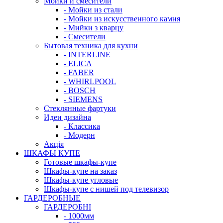
Мойки и смесители
- Мойки из стали
- Мойки из искусственного камня
- Мийки з кварцу
- Смесители
Бытовая техника для кухни
- INTERLINE
- ELICA
- FABER
- WHIRLPOOL
- BOSCH
- SIEMENS
Стеклянные фартуки
Идеи дизайна
- Класcика
- Модерн
Акція
ШКАФЫ КУПЕ
Готовые шкафы-купе
Шкафы-купе на заказ
Шкафы-купе угловые
Шкафы-купе с нишей под телевизор
ГАРДЕРОБНЫЕ
ГАРДЕРОБНІ
- 1000мм