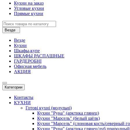
Кухни на заказ
Угловые кухни
Прямые кухни
Везде
Везде
Кухни
Шкафы-купе
ШКАФЫ РАСПАШНЫЕ
ГАРДЕРОБНІ
Офисная мебель
АКЦИЯ
Категории
Контакты
КУХНИ
Готові кухні (модульні)
Кухни "Руна" (арктика глянец)
Кухни "Марсель" (белый шёлк)
Кухни "Марсель" (слоновая кость/северный г
Кухни "Руна" (арктика глянец/дуб природный