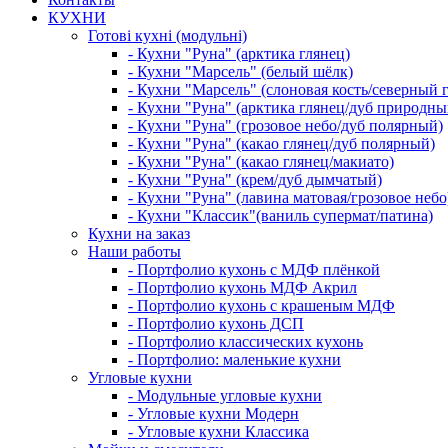
КУХНИ
Готові кухні (модульні)
- Кухни "Руна" (арктика глянец)
- Кухни "Марсель" (белый шёлк)
- Кухни "Марсель" (слоновая кость/северный 
- Кухни "Руна" (арктика глянец/дуб природны
- Кухни "Руна" (грозовое небо/дуб полярный)
- Кухни "Руна" (какао глянец/дуб полярный)
- Кухни "Руна" (какао глянец/макиато)
- Кухни "Руна" (крем/дуб дымчатый)
- Кухни "Руна" (лавина матовая/грозовое небо
- Кухни "Классик"(ваниль супермат/патина)
Кухни на заказ
Наши работы
- Портфолио кухонь с МДФ плёнкой
- Портфолио кухонь МДФ Акрил
- Портфолио кухонь с крашеным МДФ
- Портфолио кухонь ДСП
- Портфолио классических кухонь
- Портфолио: маленькие кухни
Угловые кухни
- Модульные угловые кухни
- Угловые кухни Модерн
- Угловые кухни Классика