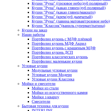
Кухни "Руна" (грозовое небо/дуб полярный)
Кухни "Руна" (какао глянец/дуб полярный)
Кухни "Руна" (какао глянец/макиато)
Кухни "Руна" (крем/дуб дымчатый)
Кухни "Руна" (лавина матовая/грозовое небо)
Кухни "Классик"(ваниль супермат/патина)
Кухни на заказ
Наши работы
Портфолио кухонь с МДФ плёнкой
Портфолио кухонь МДФ Акрил
Портфолио кухонь с крашеным МДФ
Портфолио кухонь ДСП
Портфолио классических кухонь
Портфолио: маленькие кухни
Угловые кухни
Модульные угловые кухни
Угловые кухни Модерн
Угловые кухни Классика
Мойки и смесители
Мойки из стали
Мойки из искусственного камня
Мийки з кварцу
Смесители
Бытовая техника для кухни
INTERLINE