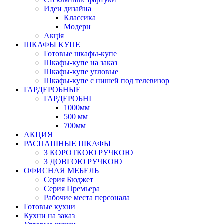
Идеи дизайна
Класcика
Модерн
Акція
ШКАФЫ КУПЕ
Готовые шкафы-купе
Шкафы-купе на заказ
Шкафы-купе угловые
Шкафы-купе с нишей под телевизор
ГАРДЕРОБНЫЕ
ГАРДЕРОБНІ
1000мм
500 мм
700мм
АКЦИЯ
РАСПАШНЫЕ ШКАФЫ
З КОРОТКОЮ РУЧКОЮ
З ДОВГОЮ РУЧКОЮ
ОФИСНАЯ МЕБЕЛЬ
Серия Бюджет
Серия Премьера
Рабочие места персонала
Готовые кухни
Кухни на заказ