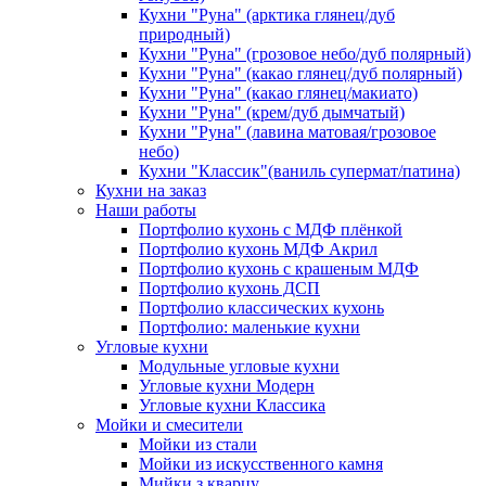
Кухни "Руна" (арктика глянец/дуб
природный)
Кухни "Руна" (грозовое небо/дуб полярный)
Кухни "Руна" (какао глянец/дуб полярный)
Кухни "Руна" (какао глянец/макиато)
Кухни "Руна" (крем/дуб дымчатый)
Кухни "Руна" (лавина матовая/грозовое
небо)
Кухни "Классик"(ваниль супермат/патина)
Кухни на заказ
Наши работы
Портфолио кухонь с МДФ плёнкой
Портфолио кухонь МДФ Акрил
Портфолио кухонь с крашеным МДФ
Портфолио кухонь ДСП
Портфолио классических кухонь
Портфолио: маленькие кухни
Угловые кухни
Модульные угловые кухни
Угловые кухни Модерн
Угловые кухни Классика
Мойки и смесители
Мойки из стали
Мойки из искусственного камня
Мийки з кварцу