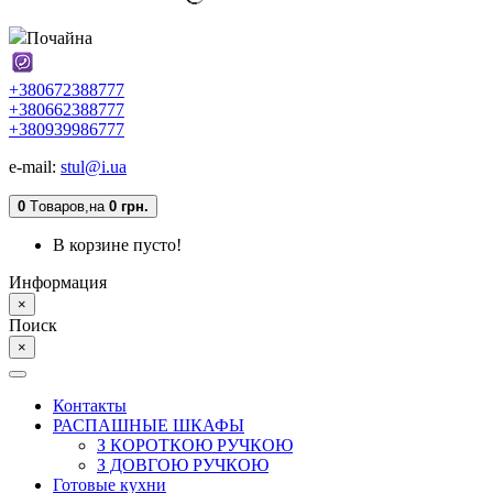
Почайна
+380672388777
+380662388777
+380939986777
e-mail:
stul@i.ua
0
Tоваров,
на
0 грн.
В корзине пусто!
Информация
×
Поиск
×
Контакты
РАСПАШНЫЕ ШКАФЫ
З КОРОТКОЮ РУЧКОЮ
З ДОВГОЮ РУЧКОЮ
Готовые кухни