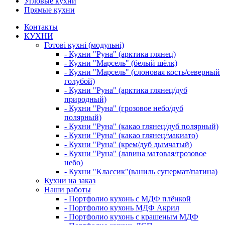
Угловые кухни
Прямые кухни
Контакты
КУХНИ
Готові кухні (модульні)
- Кухни "Руна" (арктика глянец)
- Кухни "Марсель" (белый шёлк)
- Кухни "Марсель" (слоновая кость/северный
голубой)
- Кухни "Руна" (арктика глянец/дуб
природный)
- Кухни "Руна" (грозовое небо/дуб
полярный)
- Кухни "Руна" (какао глянец/дуб полярный)
- Кухни "Руна" (какао глянец/макиато)
- Кухни "Руна" (крем/дуб дымчатый)
- Кухни "Руна" (лавина матовая/грозовое
небо)
- Кухни "Классик"(ваниль супермат/патина)
Кухни на заказ
Наши работы
- Портфолио кухонь с МДФ плёнкой
- Портфолио кухонь МДФ Акрил
- Портфолио кухонь с крашеным МДФ