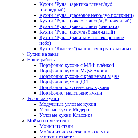
Кухни "Руна" (арктика глянец/дуб
природный)
Кухни "Руна" (грозовое небо/дуб полярный)
Кухни "Руна" (какао глянец/дуб полярный)
Кухни "Руна" (какао глянец/макиато)
Кухни "Руна" (крем/дуб дымчатый)
Кухни "Руна" (лавина матовая/грозовое
небо)
Кухни "Классик"(ваниль супермат/патина)
Кухни на заказ
Наши работы
Портфолио кухонь с МДФ плёнкой
Портфолио кухонь МДФ Акрил
Портфолио кухонь с крашеным МДФ
Портфолио кухонь ДСП
Портфолио классических кухонь
Портфолио: маленькие кухни
Угловые кухни
Модульные угловые кухни
Угловые кухни Модерн
Угловые кухни Классика
Мойки и смесители
Мойки из стали
Мойки из искусственного камня
Мийки з кварцу