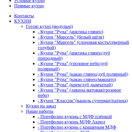
Угловые кухни
Прямые кухни
Контакты
КУХНИ
Готові кухні (модульні)
- Кухни "Руна" (арктика глянец)
- Кухни "Марсель" (белый шёлк)
- Кухни "Марсель" (слоновая кость/северный
голубой)
- Кухни "Руна" (арктика глянец/дуб
природный)
- Кухни "Руна" (грозовое небо/дуб
полярный)
- Кухни "Руна" (какао глянец/дуб полярный)
- Кухни "Руна" (какао глянец/макиато)
- Кухни "Руна" (крем/дуб дымчатый)
- Кухни "Руна" (лавина матовая/грозовое
небо)
- Кухни "Классик"(ваниль супермат/патина)
Кухни на заказ
Наши работы
- Портфолио кухонь с МДФ плёнкой
- Портфолио кухонь МДФ Акрил
- Портфолио кухонь с крашеным МДФ