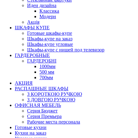
Идеи дизайна
Класcика
Модерн
Акція
ШКАФЫ КУПЕ
Готовые шкафы-купе
Шкафы-купе на заказ
Шкафы-купе угловые
Шкафы-купе с нишей под телевизор
ГАРДЕРОБНЫЕ
ГАРДЕРОБНІ
1000мм
500 мм
700мм
АКЦИЯ
РАСПАШНЫЕ ШКАФЫ
З КОРОТКОЮ РУЧКОЮ
З ДОВГОЮ РУЧКОЮ
ОФИСНАЯ МЕБЕЛЬ
Серия Бюджет
Серия Премьера
Рабочие места персонала
Готовые кухни
Кухни на заказ