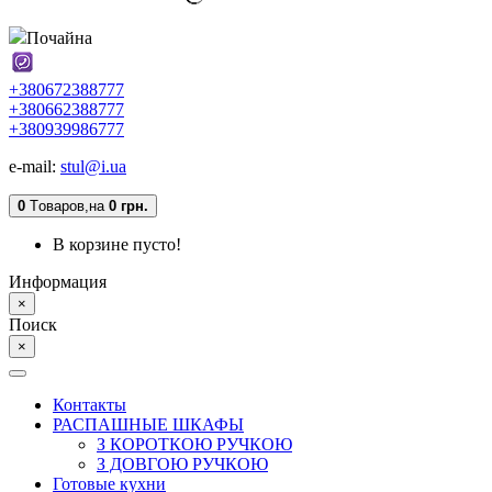
Почайна
+380672388777
+380662388777
+380939986777
e-mail:
stul@i.ua
0
Tоваров,
на
0 грн.
В корзине пусто!
Информация
×
Поиск
×
Контакты
РАСПАШНЫЕ ШКАФЫ
З КОРОТКОЮ РУЧКОЮ
З ДОВГОЮ РУЧКОЮ
Готовые кухни