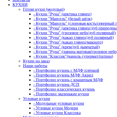
КУХНИ
Готові кухні (модульні)
- Кухни "Руна" (арктика глянец)
- Кухни "Марсель" (белый шёлк)
- Кухни "Марсель" (слоновая кость/северный 
- Кухни "Руна" (арктика глянец/дуб природны
- Кухни "Руна" (грозовое небо/дуб полярный)
- Кухни "Руна" (какао глянец/дуб полярный)
- Кухни "Руна" (какао глянец/макиато)
- Кухни "Руна" (крем/дуб дымчатый)
- Кухни "Руна" (лавина матовая/грозовое небо
- Кухни "Классик"(ваниль супермат/патина)
Кухни на заказ
Наши работы
- Портфолио кухонь с МДФ плёнкой
- Портфолио кухонь МДФ Акрил
- Портфолио кухонь с крашеным МДФ
- Портфолио кухонь ДСП
- Портфолио классических кухонь
- Портфолио: маленькие кухни
Угловые кухни
- Модульные угловые кухни
- Угловые кухни Модерн
- Угловые кухни Классика