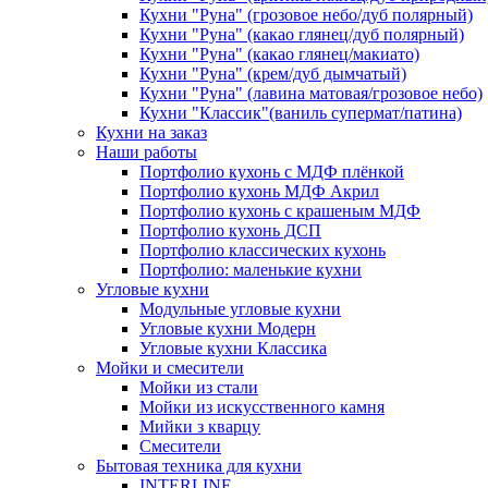
Кухни "Руна" (грозовое небо/дуб полярный)
Кухни "Руна" (какао глянец/дуб полярный)
Кухни "Руна" (какао глянец/макиато)
Кухни "Руна" (крем/дуб дымчатый)
Кухни "Руна" (лавина матовая/грозовое небо)
Кухни "Классик"(ваниль супермат/патина)
Кухни на заказ
Наши работы
Портфолио кухонь с МДФ плёнкой
Портфолио кухонь МДФ Акрил
Портфолио кухонь с крашеным МДФ
Портфолио кухонь ДСП
Портфолио классических кухонь
Портфолио: маленькие кухни
Угловые кухни
Модульные угловые кухни
Угловые кухни Модерн
Угловые кухни Классика
Мойки и смесители
Мойки из стали
Мойки из искусственного камня
Мийки з кварцу
Смесители
Бытовая техника для кухни
INTERLINE