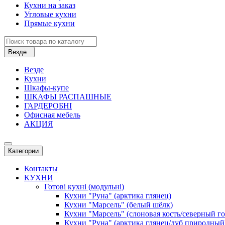
Кухни на заказ
Угловые кухни
Прямые кухни
Везде
Везде
Кухни
Шкафы-купе
ШКАФЫ РАСПАШНЫЕ
ГАРДЕРОБНІ
Офисная мебель
АКЦИЯ
Категории
Контакты
КУХНИ
Готові кухні (модульні)
Кухни "Руна" (арктика глянец)
Кухни "Марсель" (белый шёлк)
Кухни "Марсель" (слоновая кость/северный г
Кухни "Руна" (арктика глянец/дуб природный