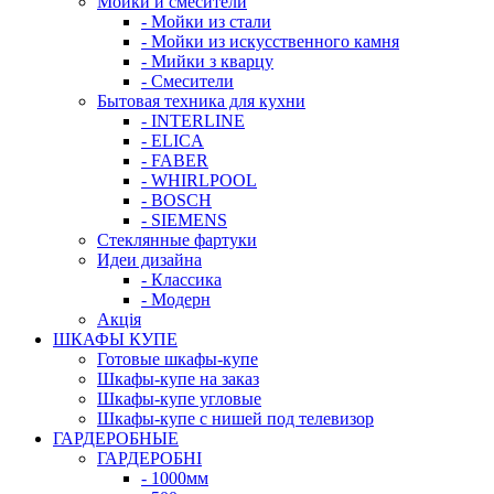
Мойки и смесители
- Мойки из стали
- Мойки из искусственного камня
- Мийки з кварцу
- Смесители
Бытовая техника для кухни
- INTERLINE
- ELICA
- FABER
- WHIRLPOOL
- BOSCH
- SIEMENS
Стеклянные фартуки
Идеи дизайна
- Класcика
- Модерн
Акція
ШКАФЫ КУПЕ
Готовые шкафы-купе
Шкафы-купе на заказ
Шкафы-купе угловые
Шкафы-купе с нишей под телевизор
ГАРДЕРОБНЫЕ
ГАРДЕРОБНІ
- 1000мм