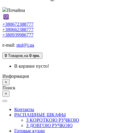
Почайна
+380672388777
+380662388777
+380939986777
e-mail:
stul@i.ua
0
Tоваров,
на
0 грн.
В корзине пусто!
Информация
×
Поиск
×
Контакты
РАСПАШНЫЕ ШКАФЫ
З КОРОТКОЮ РУЧКОЮ
З ДОВГОЮ РУЧКОЮ
Готовые кухни