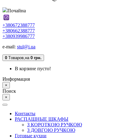
Почайна
+380672388777
+380662388777
+380939986777
e-mail:
stul@i.ua
0
Tоваров,
на
0 грн.
В корзине пусто!
Информация
×
Поиск
×
Контакты
РАСПАШНЫЕ ШКАФЫ
З КОРОТКОЮ РУЧКОЮ
З ДОВГОЮ РУЧКОЮ
Готовые кухни