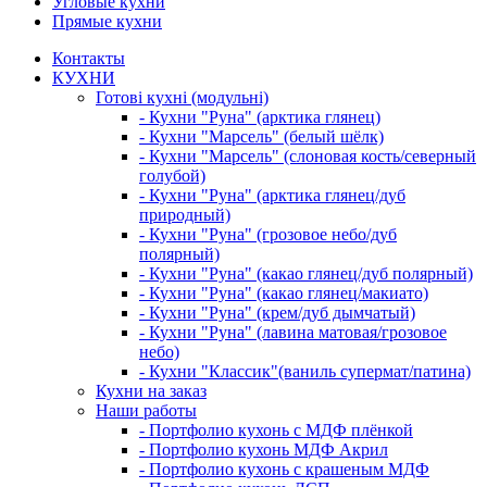
Угловые кухни
Прямые кухни
Контакты
КУХНИ
Готові кухні (модульні)
- Кухни "Руна" (арктика глянец)
- Кухни "Марсель" (белый шёлк)
- Кухни "Марсель" (слоновая кость/северный
голубой)
- Кухни "Руна" (арктика глянец/дуб
природный)
- Кухни "Руна" (грозовое небо/дуб
полярный)
- Кухни "Руна" (какао глянец/дуб полярный)
- Кухни "Руна" (какао глянец/макиато)
- Кухни "Руна" (крем/дуб дымчатый)
- Кухни "Руна" (лавина матовая/грозовое
небо)
- Кухни "Классик"(ваниль супермат/патина)
Кухни на заказ
Наши работы
- Портфолио кухонь с МДФ плёнкой
- Портфолио кухонь МДФ Акрил
- Портфолио кухонь с крашеным МДФ