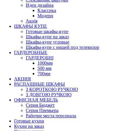
Идеи дизайна
Класcика
Модерн
Акція
ШКАФЫ КУПЕ
Готовые шкафы-купе
Шкафы-купе на заказ
Шкафы-купе угловые
Шкафы-купе с нишей под телевизор
ГАРДЕРОБНЫЕ
ГАРДЕРОБНІ
1000мм
500 мм
700мм
АКЦИЯ
РАСПАШНЫЕ ШКАФЫ
З КОРОТКОЮ РУЧКОЮ
З ДОВГОЮ РУЧКОЮ
ОФИСНАЯ МЕБЕЛЬ
Серия Бюджет
Серия Премьера
Рабочие места персонала
Готовые кухни
Кухни на заказ