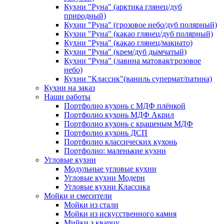
Кухни "Руна" (арктика глянец/дуб
природный)
Кухни "Руна" (грозовое небо/дуб полярный)
Кухни "Руна" (какао глянец/дуб полярный)
Кухни "Руна" (какао глянец/макиато)
Кухни "Руна" (крем/дуб дымчатый)
Кухни "Руна" (лавина матовая/грозовое
небо)
Кухни "Классик"(ваниль супермат/патина)
Кухни на заказ
Наши работы
Портфолио кухонь с МДФ плёнкой
Портфолио кухонь МДФ Акрил
Портфолио кухонь с крашеным МДФ
Портфолио кухонь ДСП
Портфолио классических кухонь
Портфолио: маленькие кухни
Угловые кухни
Модульные угловые кухни
Угловые кухни Модерн
Угловые кухни Классика
Мойки и смесители
Мойки из стали
Мойки из искусственного камня
Мийки з кварцу