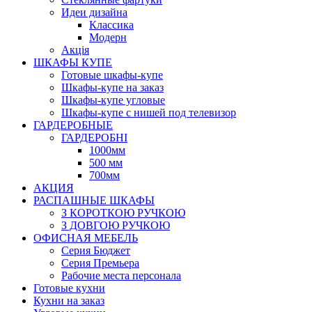
Идеи дизайна
Класcика
Модерн
Акція
ШКАФЫ КУПЕ
Готовые шкафы-купе
Шкафы-купе на заказ
Шкафы-купе угловые
Шкафы-купе с нишей под телевизор
ГАРДЕРОБНЫЕ
ГАРДЕРОБНІ
1000мм
500 мм
700мм
АКЦИЯ
РАСПАШНЫЕ ШКАФЫ
З КОРОТКОЮ РУЧКОЮ
З ДОВГОЮ РУЧКОЮ
ОФИСНАЯ МЕБЕЛЬ
Серия Бюджет
Серия Премьера
Рабочие места персонала
Готовые кухни
Кухни на заказ