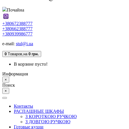
Почайна
+380672388777
+380662388777
+380939986777
e-mail:
stul@i.ua
0
Tоваров,
на
0 грн.
В корзине пусто!
Информация
×
Поиск
×
Контакты
РАСПАШНЫЕ ШКАФЫ
З КОРОТКОЮ РУЧКОЮ
З ДОВГОЮ РУЧКОЮ
Готовые кухни