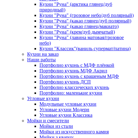
Кухни "Руна" (арктика глянец/дуб
природный)
Кухни "Руна" (грозовое небо/дуб полярный)
Кухни "Руна" (какао глянец/дуб полярный)
Кухни "Руна" (какао глянец/макиато)
Кухни "Руна" (крем/дуб дымчатый)
Кухни "Руна" (лавина матовая/грозовое
небо)
Кухни "Классик"(ваниль супермат/патина)
Кухни на заказ
Наши работы
Портфолио кухонь с МДФ плёнкой
Портфолио кухонь МДФ Акрил
Портфолио кухонь с крашеным МДФ
Портфолио кухонь ДСП
Портфолио классических кухонь
Портфолио: маленькие кухни
Угловые кухни
Модульные угловые кухни
Угловые кухни Модерн
Угловые кухни Классика
Мойки и смесители
Мойки из стали
Мойки из искусственного камня
Мийки з кварцу