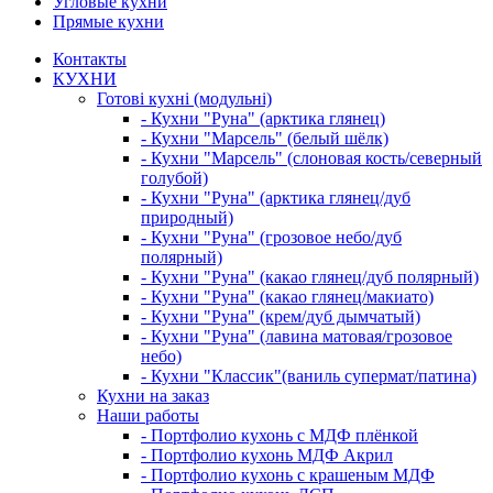
Угловые кухни
Прямые кухни
Контакты
КУХНИ
Готові кухні (модульні)
- Кухни "Руна" (арктика глянец)
- Кухни "Марсель" (белый шёлк)
- Кухни "Марсель" (слоновая кость/северный
голубой)
- Кухни "Руна" (арктика глянец/дуб
природный)
- Кухни "Руна" (грозовое небо/дуб
полярный)
- Кухни "Руна" (какао глянец/дуб полярный)
- Кухни "Руна" (какао глянец/макиато)
- Кухни "Руна" (крем/дуб дымчатый)
- Кухни "Руна" (лавина матовая/грозовое
небо)
- Кухни "Классик"(ваниль супермат/патина)
Кухни на заказ
Наши работы
- Портфолио кухонь с МДФ плёнкой
- Портфолио кухонь МДФ Акрил
- Портфолио кухонь с крашеным МДФ