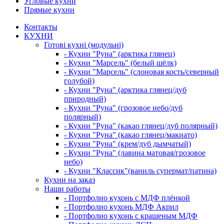
Угловые кухни
Прямые кухни
Контакты
КУХНИ
Готові кухні (модульні)
- Кухни "Руна" (арктика глянец)
- Кухни "Марсель" (белый шёлк)
- Кухни "Марсель" (слоновая кость/северный
голубой)
- Кухни "Руна" (арктика глянец/дуб
природный)
- Кухни "Руна" (грозовое небо/дуб
полярный)
- Кухни "Руна" (какао глянец/дуб полярный)
- Кухни "Руна" (какао глянец/макиато)
- Кухни "Руна" (крем/дуб дымчатый)
- Кухни "Руна" (лавина матовая/грозовое
небо)
- Кухни "Классик"(ваниль супермат/патина)
Кухни на заказ
Наши работы
- Портфолио кухонь с МДФ плёнкой
- Портфолио кухонь МДФ Акрил
- Портфолио кухонь с крашеным МДФ