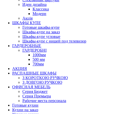
Идеи дизайна
Класcика
Модерн
Акція
ШКАФЫ КУПЕ
Готовые шкафы-купе
Шкафы-купе на заказ
Шкафы-купе угловые
Шкафы-купе с нишей под телевизор
ГАРДЕРОБНЫЕ
ГАРДЕРОБНІ
1000мм
500 мм
700мм
АКЦИЯ
РАСПАШНЫЕ ШКАФЫ
З КОРОТКОЮ РУЧКОЮ
З ДОВГОЮ РУЧКОЮ
ОФИСНАЯ МЕБЕЛЬ
Серия Бюджет
Серия Премьера
Рабочие места персонала
Готовые кухни
Кухни на заказ