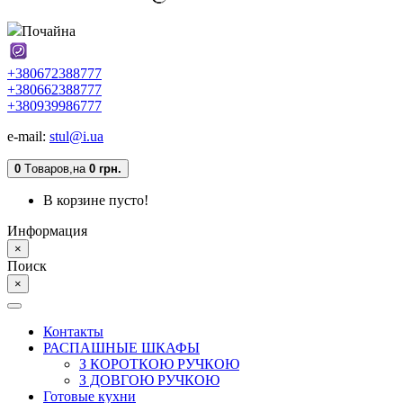
Почайна
+380672388777
+380662388777
+380939986777
e-mail:
stul@i.ua
0
Tоваров,
на
0 грн.
В корзине пусто!
Информация
×
Поиск
×
Контакты
РАСПАШНЫЕ ШКАФЫ
З КОРОТКОЮ РУЧКОЮ
З ДОВГОЮ РУЧКОЮ
Готовые кухни