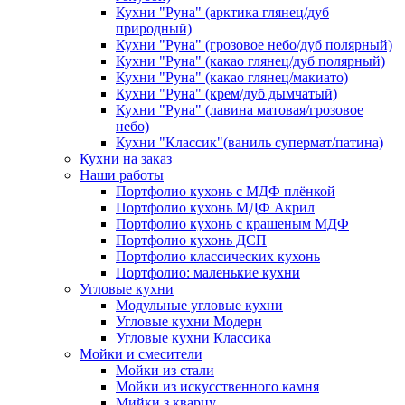
Кухни "Руна" (арктика глянец/дуб
природный)
Кухни "Руна" (грозовое небо/дуб полярный)
Кухни "Руна" (какао глянец/дуб полярный)
Кухни "Руна" (какао глянец/макиато)
Кухни "Руна" (крем/дуб дымчатый)
Кухни "Руна" (лавина матовая/грозовое
небо)
Кухни "Классик"(ваниль супермат/патина)
Кухни на заказ
Наши работы
Портфолио кухонь с МДФ плёнкой
Портфолио кухонь МДФ Акрил
Портфолио кухонь с крашеным МДФ
Портфолио кухонь ДСП
Портфолио классических кухонь
Портфолио: маленькие кухни
Угловые кухни
Модульные угловые кухни
Угловые кухни Модерн
Угловые кухни Классика
Мойки и смесители
Мойки из стали
Мойки из искусственного камня
Мийки з кварцу