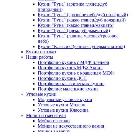
Кухни "Руна" (арктика глянец/дуб
природный)
Кухни "Руна" (грозовое небо/дуб полярный)
Кухни "Руна" (какао глянец/дуб полярный)
Кухни "Руна" (какао глянец/макиато)
Кухни "Руна" (крем/дуб дымчатый)
Кухни "Руна" (лавина матовая/грозовое
небо)
Кухни "Классик"(ваниль супермат/патина)
Кухни на заказ
Наши работы
Портфолио кухонь с МДФ плёнкой
Портфолио кухонь МДФ Акрил
Портфолио кухонь с крашеным МДФ
Портфолио кухонь ДСП
Портфолио классических кухонь
Портфолио: маленькие кухни
Угловые кухни
Модульные угловые кухни
Угловые кухни Модерн
Угловые кухни Классика
Мойки и смесители
Мойки из стали
Мойки из искусственного камня
Мийки з кварцу