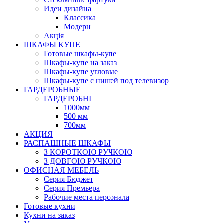
Идеи дизайна
Класcика
Модерн
Акція
ШКАФЫ КУПЕ
Готовые шкафы-купе
Шкафы-купе на заказ
Шкафы-купе угловые
Шкафы-купе с нишей под телевизор
ГАРДЕРОБНЫЕ
ГАРДЕРОБНІ
1000мм
500 мм
700мм
АКЦИЯ
РАСПАШНЫЕ ШКАФЫ
З КОРОТКОЮ РУЧКОЮ
З ДОВГОЮ РУЧКОЮ
ОФИСНАЯ МЕБЕЛЬ
Серия Бюджет
Серия Премьера
Рабочие места персонала
Готовые кухни
Кухни на заказ