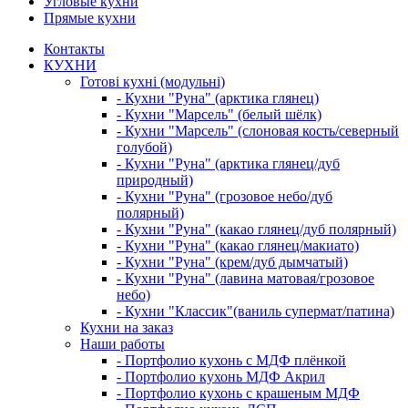
Угловые кухни
Прямые кухни
Контакты
КУХНИ
Готові кухні (модульні)
- Кухни "Руна" (арктика глянец)
- Кухни "Марсель" (белый шёлк)
- Кухни "Марсель" (слоновая кость/северный
голубой)
- Кухни "Руна" (арктика глянец/дуб
природный)
- Кухни "Руна" (грозовое небо/дуб
полярный)
- Кухни "Руна" (какао глянец/дуб полярный)
- Кухни "Руна" (какао глянец/макиато)
- Кухни "Руна" (крем/дуб дымчатый)
- Кухни "Руна" (лавина матовая/грозовое
небо)
- Кухни "Классик"(ваниль супермат/патина)
Кухни на заказ
Наши работы
- Портфолио кухонь с МДФ плёнкой
- Портфолио кухонь МДФ Акрил
- Портфолио кухонь с крашеным МДФ