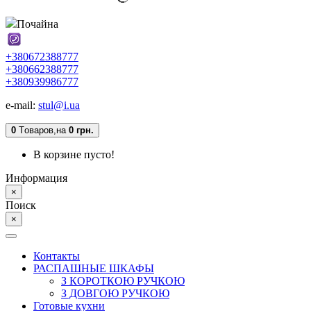
Почайна
+380672388777
+380662388777
+380939986777
e-mail:
stul@i.ua
0
Tоваров,
на
0 грн.
В корзине пусто!
Информация
×
Поиск
×
Контакты
РАСПАШНЫЕ ШКАФЫ
З КОРОТКОЮ РУЧКОЮ
З ДОВГОЮ РУЧКОЮ
Готовые кухни