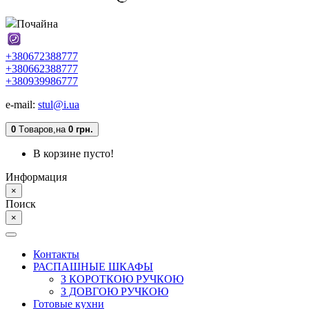
Почайна
+380672388777
+380662388777
+380939986777
e-mail:
stul@i.ua
0
Tоваров,
на
0 грн.
В корзине пусто!
Информация
×
Поиск
×
Контакты
РАСПАШНЫЕ ШКАФЫ
З КОРОТКОЮ РУЧКОЮ
З ДОВГОЮ РУЧКОЮ
Готовые кухни