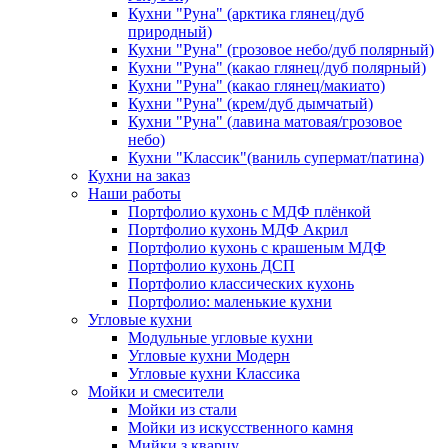
Кухни "Руна" (арктика глянец/дуб
природный)
Кухни "Руна" (грозовое небо/дуб полярный)
Кухни "Руна" (какао глянец/дуб полярный)
Кухни "Руна" (какао глянец/макиато)
Кухни "Руна" (крем/дуб дымчатый)
Кухни "Руна" (лавина матовая/грозовое
небо)
Кухни "Классик"(ваниль супермат/патина)
Кухни на заказ
Наши работы
Портфолио кухонь с МДФ плёнкой
Портфолио кухонь МДФ Акрил
Портфолио кухонь с крашеным МДФ
Портфолио кухонь ДСП
Портфолио классических кухонь
Портфолио: маленькие кухни
Угловые кухни
Модульные угловые кухни
Угловые кухни Модерн
Угловые кухни Классика
Мойки и смесители
Мойки из стали
Мойки из искусственного камня
Мийки з кварцу