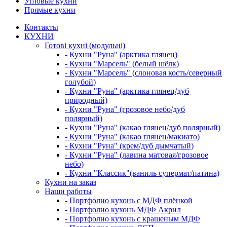
Угловые кухни
Прямые кухни
Контакты
КУХНИ
Готові кухні (модульні)
- Кухни "Руна" (арктика глянец)
- Кухни "Марсель" (белый шёлк)
- Кухни "Марсель" (слоновая кость/северный
голубой)
- Кухни "Руна" (арктика глянец/дуб
природный)
- Кухни "Руна" (грозовое небо/дуб
полярный)
- Кухни "Руна" (какао глянец/дуб полярный)
- Кухни "Руна" (какао глянец/макиато)
- Кухни "Руна" (крем/дуб дымчатый)
- Кухни "Руна" (лавина матовая/грозовое
небо)
- Кухни "Классик"(ваниль супермат/патина)
Кухни на заказ
Наши работы
- Портфолио кухонь с МДФ плёнкой
- Портфолио кухонь МДФ Акрил
- Портфолио кухонь с крашеным МДФ