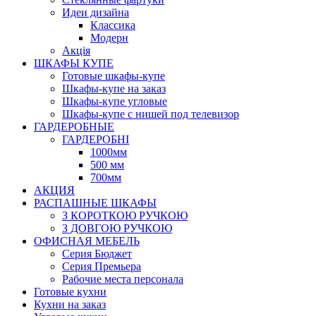
Идеи дизайна
Класcика
Модерн
Акція
ШКАФЫ КУПЕ
Готовые шкафы-купе
Шкафы-купе на заказ
Шкафы-купе угловые
Шкафы-купе с нишей под телевизор
ГАРДЕРОБНЫЕ
ГАРДЕРОБНІ
1000мм
500 мм
700мм
АКЦИЯ
РАСПАШНЫЕ ШКАФЫ
З КОРОТКОЮ РУЧКОЮ
З ДОВГОЮ РУЧКОЮ
ОФИСНАЯ МЕБЕЛЬ
Серия Бюджет
Серия Премьера
Рабочие места персонала
Готовые кухни
Кухни на заказ