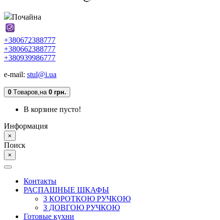
Почайна
+380672388777
+380662388777
+380939986777
e-mail:
stul@i.ua
0
Tоваров,
на
0 грн.
В корзине пусто!
Информация
×
Поиск
×
Контакты
РАСПАШНЫЕ ШКАФЫ
З КОРОТКОЮ РУЧКОЮ
З ДОВГОЮ РУЧКОЮ
Готовые кухни