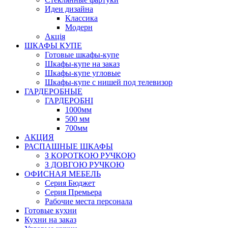
Идеи дизайна
Класcика
Модерн
Акція
ШКАФЫ КУПЕ
Готовые шкафы-купе
Шкафы-купе на заказ
Шкафы-купе угловые
Шкафы-купе с нишей под телевизор
ГАРДЕРОБНЫЕ
ГАРДЕРОБНІ
1000мм
500 мм
700мм
АКЦИЯ
РАСПАШНЫЕ ШКАФЫ
З КОРОТКОЮ РУЧКОЮ
З ДОВГОЮ РУЧКОЮ
ОФИСНАЯ МЕБЕЛЬ
Серия Бюджет
Серия Премьера
Рабочие места персонала
Готовые кухни
Кухни на заказ