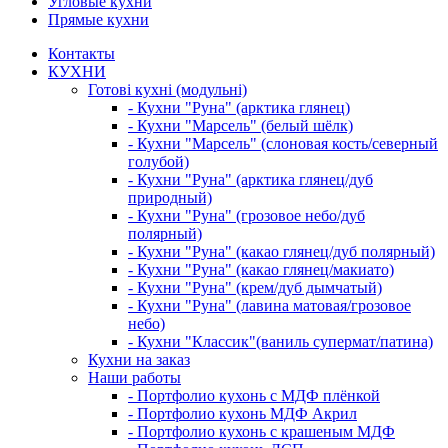
Угловые кухни
Прямые кухни
Контакты
КУХНИ
Готові кухні (модульні)
- Кухни "Руна" (арктика глянец)
- Кухни "Марсель" (белый шёлк)
- Кухни "Марсель" (слоновая кость/северный
голубой)
- Кухни "Руна" (арктика глянец/дуб
природный)
- Кухни "Руна" (грозовое небо/дуб
полярный)
- Кухни "Руна" (какао глянец/дуб полярный)
- Кухни "Руна" (какао глянец/макиато)
- Кухни "Руна" (крем/дуб дымчатый)
- Кухни "Руна" (лавина матовая/грозовое
небо)
- Кухни "Классик"(ваниль супермат/патина)
Кухни на заказ
Наши работы
- Портфолио кухонь с МДФ плёнкой
- Портфолио кухонь МДФ Акрил
- Портфолио кухонь с крашеным МДФ