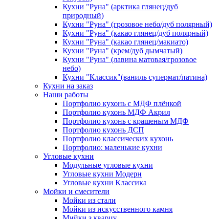
Кухни "Руна" (арктика глянец/дуб
природный)
Кухни "Руна" (грозовое небо/дуб полярный)
Кухни "Руна" (какао глянец/дуб полярный)
Кухни "Руна" (какао глянец/макиато)
Кухни "Руна" (крем/дуб дымчатый)
Кухни "Руна" (лавина матовая/грозовое
небо)
Кухни "Классик"(ваниль супермат/патина)
Кухни на заказ
Наши работы
Портфолио кухонь с МДФ плёнкой
Портфолио кухонь МДФ Акрил
Портфолио кухонь с крашеным МДФ
Портфолио кухонь ДСП
Портфолио классических кухонь
Портфолио: маленькие кухни
Угловые кухни
Модульные угловые кухни
Угловые кухни Модерн
Угловые кухни Классика
Мойки и смесители
Мойки из стали
Мойки из искусственного камня
Мийки з кварцу