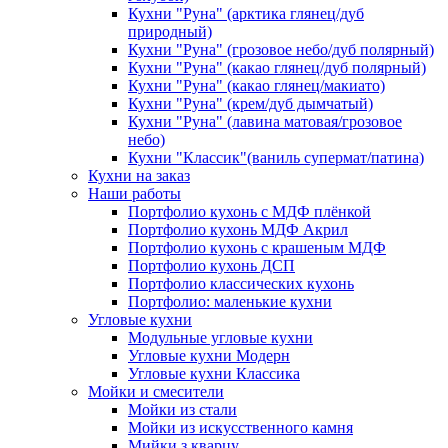
Кухни "Руна" (арктика глянец/дуб
природный)
Кухни "Руна" (грозовое небо/дуб полярный)
Кухни "Руна" (какао глянец/дуб полярный)
Кухни "Руна" (какао глянец/макиато)
Кухни "Руна" (крем/дуб дымчатый)
Кухни "Руна" (лавина матовая/грозовое
небо)
Кухни "Классик"(ваниль супермат/патина)
Кухни на заказ
Наши работы
Портфолио кухонь с МДФ плёнкой
Портфолио кухонь МДФ Акрил
Портфолио кухонь с крашеным МДФ
Портфолио кухонь ДСП
Портфолио классических кухонь
Портфолио: маленькие кухни
Угловые кухни
Модульные угловые кухни
Угловые кухни Модерн
Угловые кухни Классика
Мойки и смесители
Мойки из стали
Мойки из искусственного камня
Мийки з кварцу