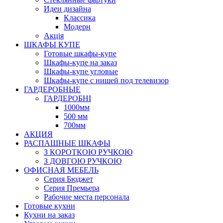
Идеи дизайна
Класcика
Модерн
Акція
ШКАФЫ КУПЕ
Готовые шкафы-купе
Шкафы-купе на заказ
Шкафы-купе угловые
Шкафы-купе с нишей под телевизор
ГАРДЕРОБНЫЕ
ГАРДЕРОБНІ
1000мм
500 мм
700мм
АКЦИЯ
РАСПАШНЫЕ ШКАФЫ
З КОРОТКОЮ РУЧКОЮ
З ДОВГОЮ РУЧКОЮ
ОФИСНАЯ МЕБЕЛЬ
Серия Бюджет
Серия Премьера
Рабочие места персонала
Готовые кухни
Кухни на заказ