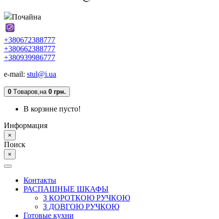
Почайна
+380672388777
+380662388777
+380939986777
e-mail:
stul@i.ua
0
Tоваров,
на
0 грн.
В корзине пусто!
Информация
×
Поиск
×
Контакты
РАСПАШНЫЕ ШКАФЫ
З КОРОТКОЮ РУЧКОЮ
З ДОВГОЮ РУЧКОЮ
Готовые кухни