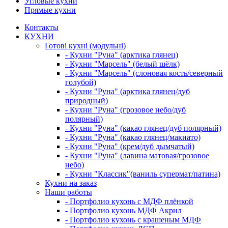
Угловые кухни
Прямые кухни
Контакты
КУХНИ
Готові кухні (модульні)
- Кухни "Руна" (арктика глянец)
- Кухни "Марсель" (белый шёлк)
- Кухни "Марсель" (слоновая кость/северный
голубой)
- Кухни "Руна" (арктика глянец/дуб
природный)
- Кухни "Руна" (грозовое небо/дуб
полярный)
- Кухни "Руна" (какао глянец/дуб полярный)
- Кухни "Руна" (какао глянец/макиато)
- Кухни "Руна" (крем/дуб дымчатый)
- Кухни "Руна" (лавина матовая/грозовое
небо)
- Кухни "Классик"(ваниль супермат/патина)
Кухни на заказ
Наши работы
- Портфолио кухонь с МДФ плёнкой
- Портфолио кухонь МДФ Акрил
- Портфолио кухонь с крашеным МДФ