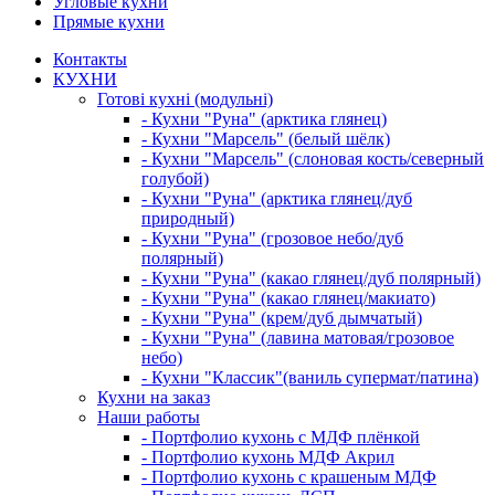
Угловые кухни
Прямые кухни
Контакты
КУХНИ
Готові кухні (модульні)
- Кухни "Руна" (арктика глянец)
- Кухни "Марсель" (белый шёлк)
- Кухни "Марсель" (слоновая кость/северный
голубой)
- Кухни "Руна" (арктика глянец/дуб
природный)
- Кухни "Руна" (грозовое небо/дуб
полярный)
- Кухни "Руна" (какао глянец/дуб полярный)
- Кухни "Руна" (какао глянец/макиато)
- Кухни "Руна" (крем/дуб дымчатый)
- Кухни "Руна" (лавина матовая/грозовое
небо)
- Кухни "Классик"(ваниль супермат/патина)
Кухни на заказ
Наши работы
- Портфолио кухонь с МДФ плёнкой
- Портфолио кухонь МДФ Акрил
- Портфолио кухонь с крашеным МДФ