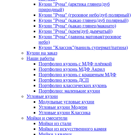
Кухни "Руна" (арктика глянец/дуб
природный)
Кухни "Руна" (грозовое небо/дуб полярный)
Кухни "Руна" (какао глянец/дуб полярный)
Кухни "Руна" (какао глянец/макиато)
Кухни "Руна" (крем/дуб дымчатый)
Кухни "Руна" (лавина матовая/грозовое
небо)
Кухни "Классик"(ваниль супермат/патина)
Кухни на заказ
Наши работы
Портфолио кухонь с МДФ плёнкой
Портфолио кухонь МДФ Акрил
Портфолио кухонь с крашеным МДФ
Портфолио кухонь ДСП
Портфолио классических кухонь
Портфолио: маленькие кухни
Угловые кухни
Модульные угловые кухни
Угловые кухни Модерн
Угловые кухни Классика
Мойки и смесители
Мойки из стали
Мойки из искусственного камня
Мийки з кварцу