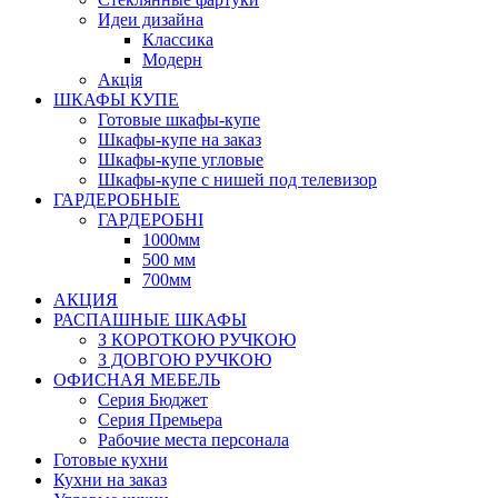
Идеи дизайна
Класcика
Модерн
Акція
ШКАФЫ КУПЕ
Готовые шкафы-купе
Шкафы-купе на заказ
Шкафы-купе угловые
Шкафы-купе с нишей под телевизор
ГАРДЕРОБНЫЕ
ГАРДЕРОБНІ
1000мм
500 мм
700мм
АКЦИЯ
РАСПАШНЫЕ ШКАФЫ
З КОРОТКОЮ РУЧКОЮ
З ДОВГОЮ РУЧКОЮ
ОФИСНАЯ МЕБЕЛЬ
Серия Бюджет
Серия Премьера
Рабочие места персонала
Готовые кухни
Кухни на заказ