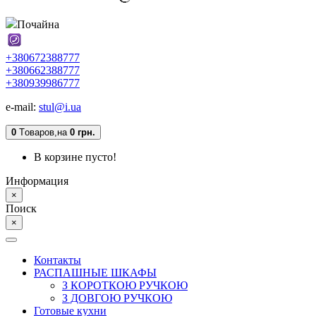
Почайна
+380672388777
+380662388777
+380939986777
e-mail:
stul@i.ua
0
Tоваров,
на
0 грн.
В корзине пусто!
Информация
×
Поиск
×
Контакты
РАСПАШНЫЕ ШКАФЫ
З КОРОТКОЮ РУЧКОЮ
З ДОВГОЮ РУЧКОЮ
Готовые кухни