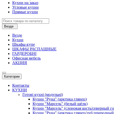
Кухни на заказ
Угловые кухни
Прямые кухни
Везде
Везде
Кухни
Шкафы-купе
ШКАФЫ РАСПАШНЫЕ
ГАРДЕРОБНІ
Офисная мебель
АКЦИЯ
Категории
Контакты
КУХНИ
Готові кухні (модульні)
Кухни "Руна" (арктика глянец)
Кухни "Марсель" (белый шёлк)
Кухни "Марсель" (слоновая кость/северный г
Кухни "Руна" (арктика глянец/дуб природный