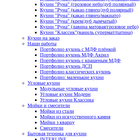
Кухни "Руна" (грозовое небо/дуб полярный)
Кухни "Руна" (какао глянец/дуб полярный)
Кухни "Руна" (какао глянец/макиато)
Кухни "Руна" (крем/дуб дымчатый)
Кухни "Руна" (лавина матовая/грозовое небо)
Кухни "Классик"(ваниль супермат/патина)
Кухни на заказ
Наши работы
Портфолио кухонь с МДФ плёнкой
Портфолио кухонь МДФ Акрил
Портфолио кухонь с крашеным МДФ
Портфолио кухонь ДСП
Портфолио классических кухонь
Портфолио: маленькие кухни
Угловые кухни
Модульные угловые кухни
Угловые кухни Модерн
Угловые кухни Классика
Мойки и смесители
Мойки из стали
Мойки из искусственного камня
Мийки з кварцу
Смесители
Бытовая техника для кухни
INTERLINE