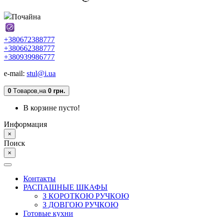
Почайна
+380672388777
+380662388777
+380939986777
e-mail:
stul@i.ua
0
Tоваров,
на
0 грн.
В корзине пусто!
Информация
×
Поиск
×
Контакты
РАСПАШНЫЕ ШКАФЫ
З КОРОТКОЮ РУЧКОЮ
З ДОВГОЮ РУЧКОЮ
Готовые кухни