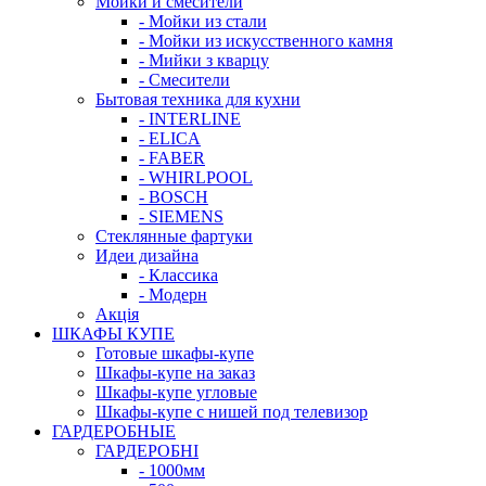
Мойки и смесители
- Мойки из стали
- Мойки из искусственного камня
- Мийки з кварцу
- Смесители
Бытовая техника для кухни
- INTERLINE
- ELICA
- FABER
- WHIRLPOOL
- BOSCH
- SIEMENS
Стеклянные фартуки
Идеи дизайна
- Класcика
- Модерн
Акція
ШКАФЫ КУПЕ
Готовые шкафы-купе
Шкафы-купе на заказ
Шкафы-купе угловые
Шкафы-купе с нишей под телевизор
ГАРДЕРОБНЫЕ
ГАРДЕРОБНІ
- 1000мм