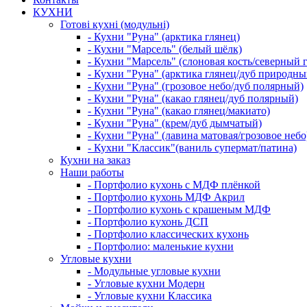
КУХНИ
Готові кухні (модульні)
- Кухни "Руна" (арктика глянец)
- Кухни "Марсель" (белый шёлк)
- Кухни "Марсель" (слоновая кость/северный 
- Кухни "Руна" (арктика глянец/дуб природны
- Кухни "Руна" (грозовое небо/дуб полярный)
- Кухни "Руна" (какао глянец/дуб полярный)
- Кухни "Руна" (какао глянец/макиато)
- Кухни "Руна" (крем/дуб дымчатый)
- Кухни "Руна" (лавина матовая/грозовое небо
- Кухни "Классик"(ваниль супермат/патина)
Кухни на заказ
Наши работы
- Портфолио кухонь с МДФ плёнкой
- Портфолио кухонь МДФ Акрил
- Портфолио кухонь с крашеным МДФ
- Портфолио кухонь ДСП
- Портфолио классических кухонь
- Портфолио: маленькие кухни
Угловые кухни
- Модульные угловые кухни
- Угловые кухни Модерн
- Угловые кухни Классика