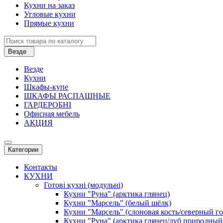
Кухни на заказ
Угловые кухни
Прямые кухни
Везде
Везде
Кухни
Шкафы-купе
ШКАФЫ РАСПАШНЫЕ
ГАРДЕРОБНІ
Офисная мебель
АКЦИЯ
Категории
Контакты
КУХНИ
Готові кухні (модульні)
Кухни "Руна" (арктика глянец)
Кухни "Марсель" (белый шёлк)
Кухни "Марсель" (слоновая кость/северный г
Кухни "Руна" (арктика глянец/дуб природный