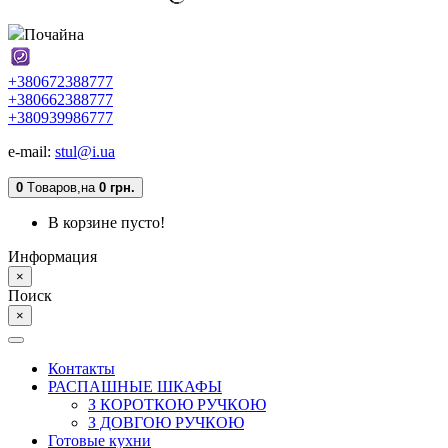
Почайна
+380672388777
+380662388777
+380939986777
e-mail:
stul@i.ua
0
Tоваров,
на
0 грн.
В корзине пусто!
Информация
×
Поиск
×
Контакты
РАСПАШНЫЕ ШКАФЫ
З КОРОТКОЮ РУЧКОЮ
З ДОВГОЮ РУЧКОЮ
Готовые кухни