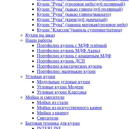
Кухни "Руна" (грозовое небо/дуб полярный)
Кухни "Руна" (какао глянец/дуб полярный)
Кухни "Руна" (какао глянец/макиато)
Кухни "Руна" (крем/дуб дымчатый)
Кухни "Руна" (лавина матовая/грозовое небо)
Кухни "Классик"(ваниль супермат/патина)
Кухни на заказ
Наши работы
Портфолио кухонь с МДФ плёнкой
Портфолио кухонь МДФ Акрил
Портфолио кухонь с крашеным МДФ
Портфолио кухонь ДСП
Портфолио классических кухонь
Портфолио: маленькие кухни
Угловые кухни
Модульные угловые кухни
Угловые кухни Модерн
Угловые кухни Классика
Мойки и смесители
Мойки из стали
Мойки из искусственного камня
Мийки з кварцу
Смесители
Бытовая техника для кухни
INTERLINE