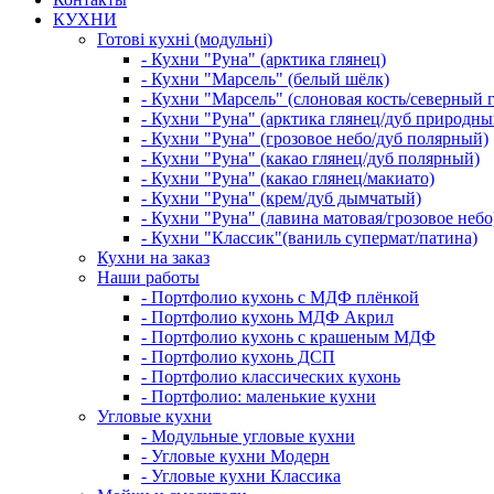
КУХНИ
Готові кухні (модульні)
- Кухни "Руна" (арктика глянец)
- Кухни "Марсель" (белый шёлк)
- Кухни "Марсель" (слоновая кость/северный 
- Кухни "Руна" (арктика глянец/дуб природны
- Кухни "Руна" (грозовое небо/дуб полярный)
- Кухни "Руна" (какао глянец/дуб полярный)
- Кухни "Руна" (какао глянец/макиато)
- Кухни "Руна" (крем/дуб дымчатый)
- Кухни "Руна" (лавина матовая/грозовое небо
- Кухни "Классик"(ваниль супермат/патина)
Кухни на заказ
Наши работы
- Портфолио кухонь с МДФ плёнкой
- Портфолио кухонь МДФ Акрил
- Портфолио кухонь с крашеным МДФ
- Портфолио кухонь ДСП
- Портфолио классических кухонь
- Портфолио: маленькие кухни
Угловые кухни
- Модульные угловые кухни
- Угловые кухни Модерн
- Угловые кухни Классика