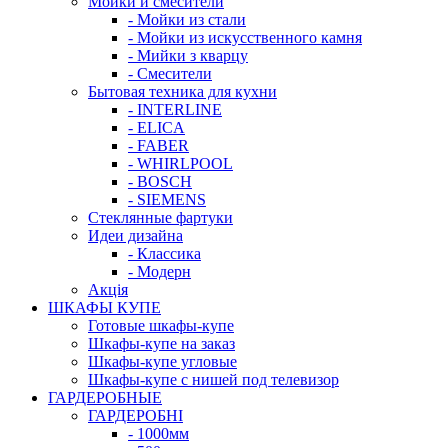
Мойки и смесители
- Мойки из стали
- Мойки из искусственного камня
- Мийки з кварцу
- Смесители
Бытовая техника для кухни
- INTERLINE
- ELICA
- FABER
- WHIRLPOOL
- BOSCH
- SIEMENS
Стеклянные фартуки
Идеи дизайна
- Класcика
- Модерн
Акція
ШКАФЫ КУПЕ
Готовые шкафы-купе
Шкафы-купе на заказ
Шкафы-купе угловые
Шкафы-купе с нишей под телевизор
ГАРДЕРОБНЫЕ
ГАРДЕРОБНІ
- 1000мм