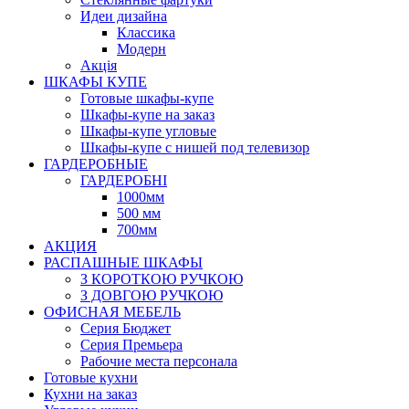
Идеи дизайна
Класcика
Модерн
Акція
ШКАФЫ КУПЕ
Готовые шкафы-купе
Шкафы-купе на заказ
Шкафы-купе угловые
Шкафы-купе с нишей под телевизор
ГАРДЕРОБНЫЕ
ГАРДЕРОБНІ
1000мм
500 мм
700мм
АКЦИЯ
РАСПАШНЫЕ ШКАФЫ
З КОРОТКОЮ РУЧКОЮ
З ДОВГОЮ РУЧКОЮ
ОФИСНАЯ МЕБЕЛЬ
Серия Бюджет
Серия Премьера
Рабочие места персонала
Готовые кухни
Кухни на заказ