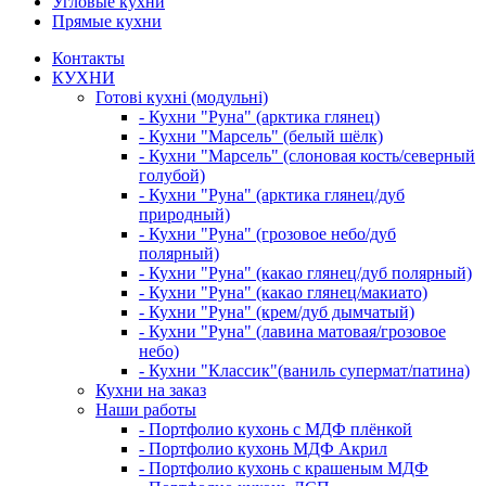
Угловые кухни
Прямые кухни
Контакты
КУХНИ
Готові кухні (модульні)
- Кухни "Руна" (арктика глянец)
- Кухни "Марсель" (белый шёлк)
- Кухни "Марсель" (слоновая кость/северный
голубой)
- Кухни "Руна" (арктика глянец/дуб
природный)
- Кухни "Руна" (грозовое небо/дуб
полярный)
- Кухни "Руна" (какао глянец/дуб полярный)
- Кухни "Руна" (какао глянец/макиато)
- Кухни "Руна" (крем/дуб дымчатый)
- Кухни "Руна" (лавина матовая/грозовое
небо)
- Кухни "Классик"(ваниль супермат/патина)
Кухни на заказ
Наши работы
- Портфолио кухонь с МДФ плёнкой
- Портфолио кухонь МДФ Акрил
- Портфолио кухонь с крашеным МДФ