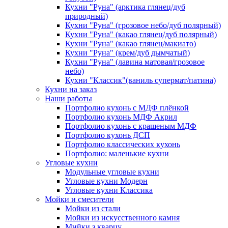
Кухни "Руна" (арктика глянец/дуб
природный)
Кухни "Руна" (грозовое небо/дуб полярный)
Кухни "Руна" (какао глянец/дуб полярный)
Кухни "Руна" (какао глянец/макиато)
Кухни "Руна" (крем/дуб дымчатый)
Кухни "Руна" (лавина матовая/грозовое
небо)
Кухни "Классик"(ваниль супермат/патина)
Кухни на заказ
Наши работы
Портфолио кухонь с МДФ плёнкой
Портфолио кухонь МДФ Акрил
Портфолио кухонь с крашеным МДФ
Портфолио кухонь ДСП
Портфолио классических кухонь
Портфолио: маленькие кухни
Угловые кухни
Модульные угловые кухни
Угловые кухни Модерн
Угловые кухни Классика
Мойки и смесители
Мойки из стали
Мойки из искусственного камня
Мийки з кварцу