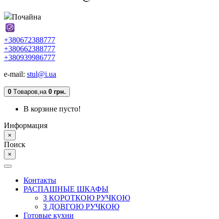
Почайна
+380672388777
+380662388777
+380939986777
e-mail:
stul@i.ua
0
Tоваров,
на
0 грн.
В корзине пусто!
Информация
×
Поиск
×
Контакты
РАСПАШНЫЕ ШКАФЫ
З КОРОТКОЮ РУЧКОЮ
З ДОВГОЮ РУЧКОЮ
Готовые кухни