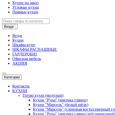
Кухни на заказ
Угловые кухни
Прямые кухни
Везде
Везде
Кухни
Шкафы-купе
ШКАФЫ РАСПАШНЫЕ
ГАРДЕРОБНІ
Офисная мебель
АКЦИЯ
Категории
Контакты
КУХНИ
Готові кухні (модульні)
Кухни "Руна" (арктика глянец)
Кухни "Марсель" (белый шёлк)
Кухни "Марсель" (слоновая кость/северный г
Кухни "Руна" (арктика глянец/дуб природный