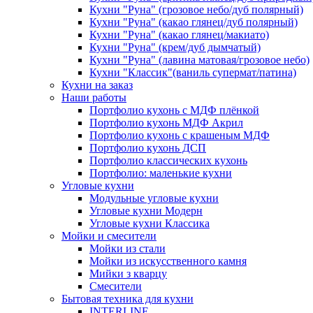
Кухни "Руна" (грозовое небо/дуб полярный)
Кухни "Руна" (какао глянец/дуб полярный)
Кухни "Руна" (какао глянец/макиато)
Кухни "Руна" (крем/дуб дымчатый)
Кухни "Руна" (лавина матовая/грозовое небо)
Кухни "Классик"(ваниль супермат/патина)
Кухни на заказ
Наши работы
Портфолио кухонь с МДФ плёнкой
Портфолио кухонь МДФ Акрил
Портфолио кухонь с крашеным МДФ
Портфолио кухонь ДСП
Портфолио классических кухонь
Портфолио: маленькие кухни
Угловые кухни
Модульные угловые кухни
Угловые кухни Модерн
Угловые кухни Классика
Мойки и смесители
Мойки из стали
Мойки из искусственного камня
Мийки з кварцу
Смесители
Бытовая техника для кухни
INTERLINE