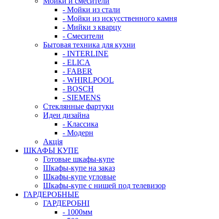
Мойки и смесители
- Мойки из стали
- Мойки из искусственного камня
- Мийки з кварцу
- Смесители
Бытовая техника для кухни
- INTERLINE
- ELICA
- FABER
- WHIRLPOOL
- BOSCH
- SIEMENS
Стеклянные фартуки
Идеи дизайна
- Класcика
- Модерн
Акція
ШКАФЫ КУПЕ
Готовые шкафы-купе
Шкафы-купе на заказ
Шкафы-купе угловые
Шкафы-купе с нишей под телевизор
ГАРДЕРОБНЫЕ
ГАРДЕРОБНІ
- 1000мм