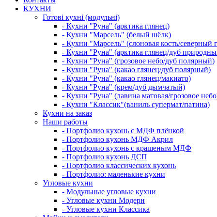
КУХНИ
Готові кухні (модульні)
- Кухни "Руна" (арктика глянец)
- Кухни "Марсель" (белый шёлк)
- Кухни "Марсель" (слоновая кость/северный 
- Кухни "Руна" (арктика глянец/дуб природны
- Кухни "Руна" (грозовое небо/дуб полярный)
- Кухни "Руна" (какао глянец/дуб полярный)
- Кухни "Руна" (какао глянец/макиато)
- Кухни "Руна" (крем/дуб дымчатый)
- Кухни "Руна" (лавина матовая/грозовое небо
- Кухни "Классик"(ваниль супермат/патина)
Кухни на заказ
Наши работы
- Портфолио кухонь с МДФ плёнкой
- Портфолио кухонь МДФ Акрил
- Портфолио кухонь с крашеным МДФ
- Портфолио кухонь ДСП
- Портфолио классических кухонь
- Портфолио: маленькие кухни
Угловые кухни
- Модульные угловые кухни
- Угловые кухни Модерн
- Угловые кухни Классика