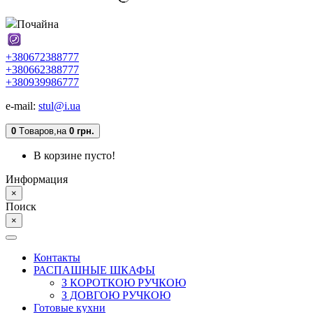
Почайна
+380672388777
+380662388777
+380939986777
e-mail:
stul@i.ua
0
Tоваров,
на
0 грн.
В корзине пусто!
Информация
×
Поиск
×
Контакты
РАСПАШНЫЕ ШКАФЫ
З КОРОТКОЮ РУЧКОЮ
З ДОВГОЮ РУЧКОЮ
Готовые кухни