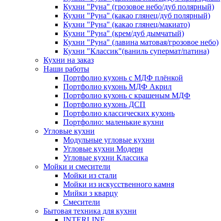
Кухни "Руна" (грозовое небо/дуб полярный)
Кухни "Руна" (какао глянец/дуб полярный)
Кухни "Руна" (какао глянец/макиато)
Кухни "Руна" (крем/дуб дымчатый)
Кухни "Руна" (лавина матовая/грозовое небо)
Кухни "Классик"(ваниль супермат/патина)
Кухни на заказ
Наши работы
Портфолио кухонь с МДФ плёнкой
Портфолио кухонь МДФ Акрил
Портфолио кухонь с крашеным МДФ
Портфолио кухонь ДСП
Портфолио классических кухонь
Портфолио: маленькие кухни
Угловые кухни
Модульные угловые кухни
Угловые кухни Модерн
Угловые кухни Классика
Мойки и смесители
Мойки из стали
Мойки из искусственного камня
Мийки з кварцу
Смесители
Бытовая техника для кухни
INTERLINE