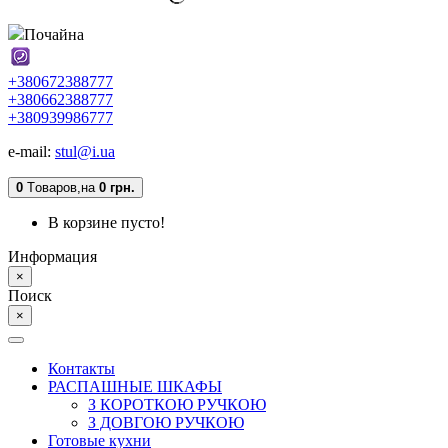
Почайна
+380672388777
+380662388777
+380939986777
e-mail:
stul@i.ua
0
Tоваров,
на
0 грн.
В корзине пусто!
Информация
×
Поиск
×
Контакты
РАСПАШНЫЕ ШКАФЫ
З КОРОТКОЮ РУЧКОЮ
З ДОВГОЮ РУЧКОЮ
Готовые кухни