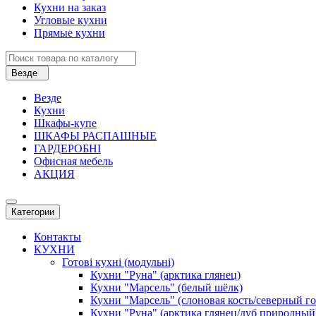
Кухни на заказ
Угловые кухни
Прямые кухни
Везде
Везде
Кухни
Шкафы-купе
ШКАФЫ РАСПАШНЫЕ
ГАРДЕРОБНІ
Офисная мебель
АКЦИЯ
Категории
Контакты
КУХНИ
Готові кухні (модульні)
Кухни "Руна" (арктика глянец)
Кухни "Марсель" (белый шёлк)
Кухни "Марсель" (слоновая кость/северный г
Кухни "Руна" (арктика глянец/дуб природный