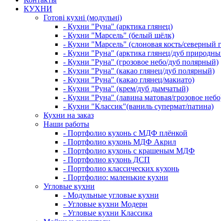
КУХНИ
Готові кухні (модульні)
- Кухни "Руна" (арктика глянец)
- Кухни "Марсель" (белый шёлк)
- Кухни "Марсель" (слоновая кость/северный 
- Кухни "Руна" (арктика глянец/дуб природны
- Кухни "Руна" (грозовое небо/дуб полярный)
- Кухни "Руна" (какао глянец/дуб полярный)
- Кухни "Руна" (какао глянец/макиато)
- Кухни "Руна" (крем/дуб дымчатый)
- Кухни "Руна" (лавина матовая/грозовое небо
- Кухни "Классик"(ваниль супермат/патина)
Кухни на заказ
Наши работы
- Портфолио кухонь с МДФ плёнкой
- Портфолио кухонь МДФ Акрил
- Портфолио кухонь с крашеным МДФ
- Портфолио кухонь ДСП
- Портфолио классических кухонь
- Портфолио: маленькие кухни
Угловые кухни
- Модульные угловые кухни
- Угловые кухни Модерн
- Угловые кухни Классика