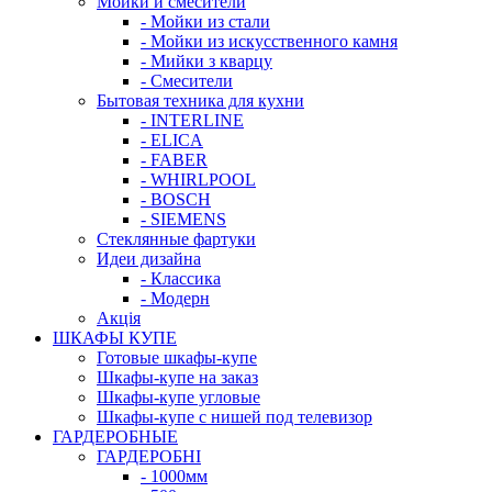
Мойки и смесители
- Мойки из стали
- Мойки из искусственного камня
- Мийки з кварцу
- Смесители
Бытовая техника для кухни
- INTERLINE
- ELICA
- FABER
- WHIRLPOOL
- BOSCH
- SIEMENS
Стеклянные фартуки
Идеи дизайна
- Класcика
- Модерн
Акція
ШКАФЫ КУПЕ
Готовые шкафы-купе
Шкафы-купе на заказ
Шкафы-купе угловые
Шкафы-купе с нишей под телевизор
ГАРДЕРОБНЫЕ
ГАРДЕРОБНІ
- 1000мм