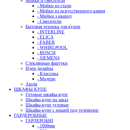
Мойки и смесители
- Мойки из стали
- Мойки из искусственного камня
- Мийки з кварцу
- Смесители
Бытовая техника для кухни
- INTERLINE
- ELICA
- FABER
- WHIRLPOOL
- BOSCH
- SIEMENS
Стеклянные фартуки
Идеи дизайна
- Класcика
- Модерн
Акція
ШКАФЫ КУПЕ
Готовые шкафы-купе
Шкафы-купе на заказ
Шкафы-купе угловые
Шкафы-купе с нишей под телевизор
ГАРДЕРОБНЫЕ
ГАРДЕРОБНІ
- 1000мм