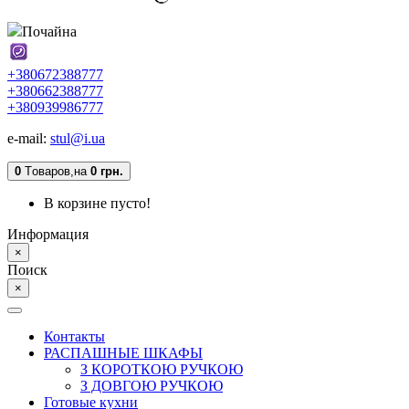
Почайна
+380672388777
+380662388777
+380939986777
e-mail:
stul@i.ua
0
Tоваров,
на
0 грн.
В корзине пусто!
Информация
×
Поиск
×
Контакты
РАСПАШНЫЕ ШКАФЫ
З КОРОТКОЮ РУЧКОЮ
З ДОВГОЮ РУЧКОЮ
Готовые кухни