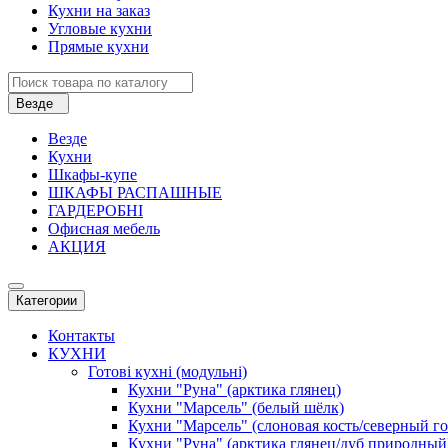
Кухни на заказ
Угловые кухни
Прямые кухни
Везде
Везде
Кухни
Шкафы-купе
ШКАФЫ РАСПАШНЫЕ
ГАРДЕРОБНІ
Офисная мебель
АКЦИЯ
Категории
Контакты
КУХНИ
Готові кухні (модульні)
Кухни "Руна" (арктика глянец)
Кухни "Марсель" (белый шёлк)
Кухни "Марсель" (слоновая кость/северный г
Кухни "Руна" (арктика глянец/дуб природный