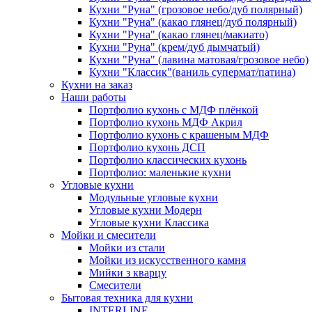
Кухни "Руна" (грозовое небо/дуб полярный)
Кухни "Руна" (какао глянец/дуб полярный)
Кухни "Руна" (какао глянец/макиато)
Кухни "Руна" (крем/дуб дымчатый)
Кухни "Руна" (лавина матовая/грозовое небо)
Кухни "Классик"(ваниль супермат/патина)
Кухни на заказ
Наши работы
Портфолио кухонь с МДФ плёнкой
Портфолио кухонь МДФ Акрил
Портфолио кухонь с крашеным МДФ
Портфолио кухонь ДСП
Портфолио классических кухонь
Портфолио: маленькие кухни
Угловые кухни
Модульные угловые кухни
Угловые кухни Модерн
Угловые кухни Классика
Мойки и смесители
Мойки из стали
Мойки из искусственного камня
Мийки з кварцу
Смесители
Бытовая техника для кухни
INTERLINE