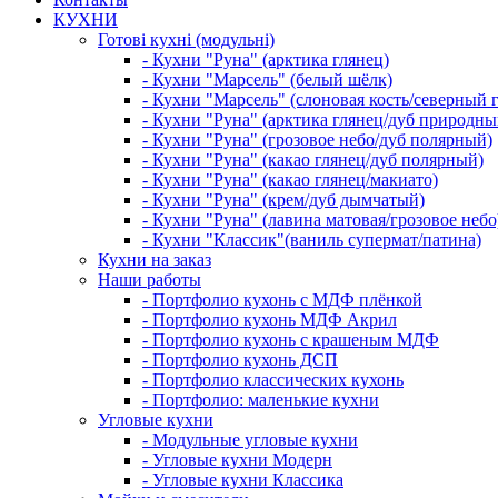
КУХНИ
Готові кухні (модульні)
- Кухни "Руна" (арктика глянец)
- Кухни "Марсель" (белый шёлк)
- Кухни "Марсель" (слоновая кость/северный 
- Кухни "Руна" (арктика глянец/дуб природны
- Кухни "Руна" (грозовое небо/дуб полярный)
- Кухни "Руна" (какао глянец/дуб полярный)
- Кухни "Руна" (какао глянец/макиато)
- Кухни "Руна" (крем/дуб дымчатый)
- Кухни "Руна" (лавина матовая/грозовое небо
- Кухни "Классик"(ваниль супермат/патина)
Кухни на заказ
Наши работы
- Портфолио кухонь с МДФ плёнкой
- Портфолио кухонь МДФ Акрил
- Портфолио кухонь с крашеным МДФ
- Портфолио кухонь ДСП
- Портфолио классических кухонь
- Портфолио: маленькие кухни
Угловые кухни
- Модульные угловые кухни
- Угловые кухни Модерн
- Угловые кухни Классика