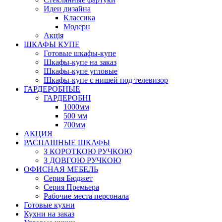
Идеи дизайна
Класcика
Модерн
Акція
ШКАФЫ КУПЕ
Готовые шкафы-купе
Шкафы-купе на заказ
Шкафы-купе угловые
Шкафы-купе с нишей под телевизор
ГАРДЕРОБНЫЕ
ГАРДЕРОБНІ
1000мм
500 мм
700мм
АКЦИЯ
РАСПАШНЫЕ ШКАФЫ
З КОРОТКОЮ РУЧКОЮ
З ДОВГОЮ РУЧКОЮ
ОФИСНАЯ МЕБЕЛЬ
Серия Бюджет
Серия Премьера
Рабочие места персонала
Готовые кухни
Кухни на заказ