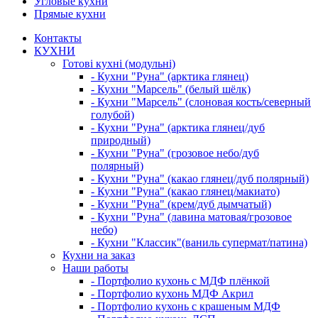
Угловые кухни
Прямые кухни
Контакты
КУХНИ
Готові кухні (модульні)
- Кухни "Руна" (арктика глянец)
- Кухни "Марсель" (белый шёлк)
- Кухни "Марсель" (слоновая кость/северный
голубой)
- Кухни "Руна" (арктика глянец/дуб
природный)
- Кухни "Руна" (грозовое небо/дуб
полярный)
- Кухни "Руна" (какао глянец/дуб полярный)
- Кухни "Руна" (какао глянец/макиато)
- Кухни "Руна" (крем/дуб дымчатый)
- Кухни "Руна" (лавина матовая/грозовое
небо)
- Кухни "Классик"(ваниль супермат/патина)
Кухни на заказ
Наши работы
- Портфолио кухонь с МДФ плёнкой
- Портфолио кухонь МДФ Акрил
- Портфолио кухонь с крашеным МДФ