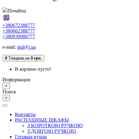
Почайна
+380672388777
+380662388777
+380939986777
e-mail:
stul@i.ua
0
Tоваров,
на
0 грн.
В корзине пусто!
Информация
×
Поиск
×
Контакты
РАСПАШНЫЕ ШКАФЫ
З КОРОТКОЮ РУЧКОЮ
З ДОВГОЮ РУЧКОЮ
Готовые кухни