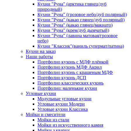
Кухни "Руна" (арктика глянец/дуб
природный)
Кухни "Руна" (грозовое небо/дуб полярный)
Кухни "Руна" (какао глянец/дуб полярный)
Кухни "Руна" (какао глянец/макиато)
Кухни "Руна" (крем/дуб дымчатый)
Кухни "Руна" (лавина матовая/грозовое
небо)
Кухни "Классик"(ваниль супермат/патина)
Кухни на заказ
Наши работы
Портфолио кухонь с МДФ плёнкой
Портфолио кухонь МДФ Акрил
Портфолио кухонь с крашеным МДФ
Портфолио кухонь ДСП
Портфолио классических кухонь
Портфолио: маленькие кухни
Угловые кухни
Модульные угловые кухни
Угловые кухни Модерн
Угловые кухни Классика
Мойки и смесители
Мойки из стали
Мойки из искусственного камня
Мийки з кварцу