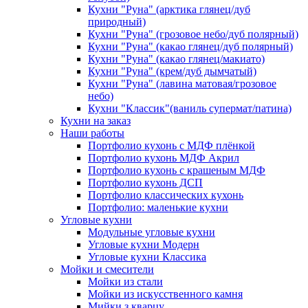
Кухни "Руна" (арктика глянец/дуб
природный)
Кухни "Руна" (грозовое небо/дуб полярный)
Кухни "Руна" (какао глянец/дуб полярный)
Кухни "Руна" (какао глянец/макиато)
Кухни "Руна" (крем/дуб дымчатый)
Кухни "Руна" (лавина матовая/грозовое
небо)
Кухни "Классик"(ваниль супермат/патина)
Кухни на заказ
Наши работы
Портфолио кухонь с МДФ плёнкой
Портфолио кухонь МДФ Акрил
Портфолио кухонь с крашеным МДФ
Портфолио кухонь ДСП
Портфолио классических кухонь
Портфолио: маленькие кухни
Угловые кухни
Модульные угловые кухни
Угловые кухни Модерн
Угловые кухни Классика
Мойки и смесители
Мойки из стали
Мойки из искусственного камня
Мийки з кварцу