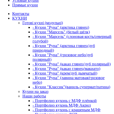
Угловые кухни
Прямые кухни
Контакты
КУХНИ
Готові кухні (модульні)
- Кухни "Руна" (арктика глянец)
- Кухни "Марсель" (белый шёлк)
- Кухни "Марсель" (слоновая кость/северный
голубой)
- Кухни "Руна" (арктика глянец/дуб
природный)
- Кухни "Руна" (грозовое небо/дуб
полярный)
- Кухни "Руна" (какао глянец/дуб полярный)
- Кухни "Руна" (какао глянец/макиато)
- Кухни "Руна" (крем/дуб дымчатый)
- Кухни "Руна" (лавина матовая/грозовое
небо)
- Кухни "Классик"(ваниль супермат/патина)
Кухни на заказ
Наши работы
- Портфолио кухонь с МДФ плёнкой
- Портфолио кухонь МДФ Акрил
- Портфолио кухонь с крашеным МДФ