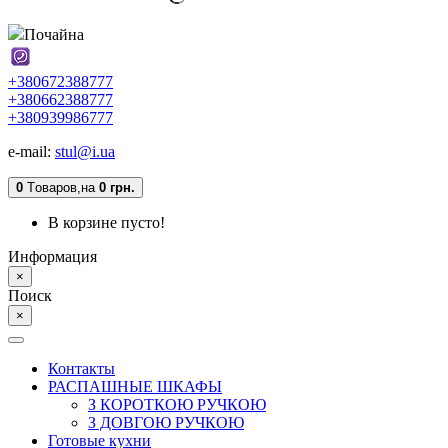
Почайна
+380672388777
+380662388777
+380939986777
e-mail:
stul@i.ua
0
Tоваров,
на
0 грн.
В корзине пусто!
Информация
×
Поиск
×
Контакты
РАСПАШНЫЕ ШКАФЫ
З КОРОТКОЮ РУЧКОЮ
З ДОВГОЮ РУЧКОЮ
Готовые кухни