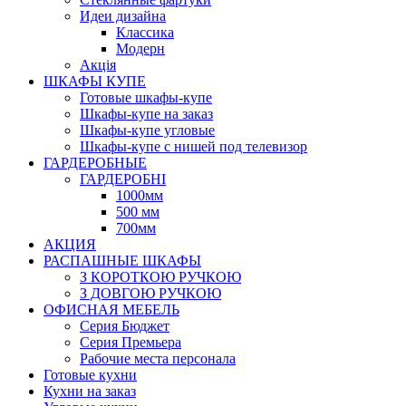
Идеи дизайна
Класcика
Модерн
Акція
ШКАФЫ КУПЕ
Готовые шкафы-купе
Шкафы-купе на заказ
Шкафы-купе угловые
Шкафы-купе с нишей под телевизор
ГАРДЕРОБНЫЕ
ГАРДЕРОБНІ
1000мм
500 мм
700мм
АКЦИЯ
РАСПАШНЫЕ ШКАФЫ
З КОРОТКОЮ РУЧКОЮ
З ДОВГОЮ РУЧКОЮ
ОФИСНАЯ МЕБЕЛЬ
Серия Бюджет
Серия Премьера
Рабочие места персонала
Готовые кухни
Кухни на заказ