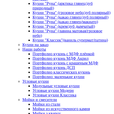
Кухни "Руна" (арктика глянец/дуб
природный)
Кухни "Руна" (грозовое небо/дуб полярный)
Кухни "Руна" (какао глянец/дуб полярный)
Кухни "Руна" (какао глянец/макиато)
Кухни "Руна" (крем/дуб дымчатый)
Кухни "Руна" (лавина матовая/грозовое
небо)
Кухни "Классик"(ваниль супермат/патина)
Кухни на заказ
Наши работы
Портфолио кухонь с МДФ плёнкой
Портфолио кухонь МДФ Акрил
Портфолио кухонь с крашеным МДФ
Портфолио кухонь ДСП
Портфолио классических кухонь
Портфолио: маленькие кухни
Угловые кухни
Модульные угловые кухни
Угловые кухни Модерн
Угловые кухни Классика
Мойки и смесители
Мойки из стали
Мойки из искусственного камня
Мийки з кварцу