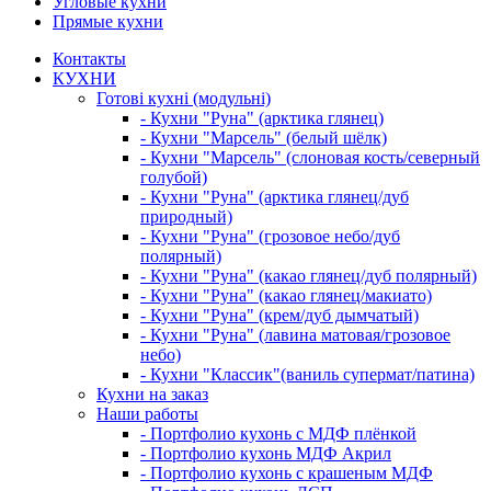
Угловые кухни
Прямые кухни
Контакты
КУХНИ
Готові кухні (модульні)
- Кухни "Руна" (арктика глянец)
- Кухни "Марсель" (белый шёлк)
- Кухни "Марсель" (слоновая кость/северный
голубой)
- Кухни "Руна" (арктика глянец/дуб
природный)
- Кухни "Руна" (грозовое небо/дуб
полярный)
- Кухни "Руна" (какао глянец/дуб полярный)
- Кухни "Руна" (какао глянец/макиато)
- Кухни "Руна" (крем/дуб дымчатый)
- Кухни "Руна" (лавина матовая/грозовое
небо)
- Кухни "Классик"(ваниль супермат/патина)
Кухни на заказ
Наши работы
- Портфолио кухонь с МДФ плёнкой
- Портфолио кухонь МДФ Акрил
- Портфолио кухонь с крашеным МДФ