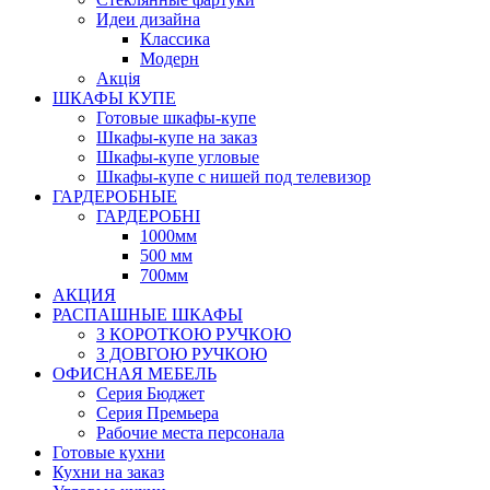
Идеи дизайна
Класcика
Модерн
Акція
ШКАФЫ КУПЕ
Готовые шкафы-купе
Шкафы-купе на заказ
Шкафы-купе угловые
Шкафы-купе с нишей под телевизор
ГАРДЕРОБНЫЕ
ГАРДЕРОБНІ
1000мм
500 мм
700мм
АКЦИЯ
РАСПАШНЫЕ ШКАФЫ
З КОРОТКОЮ РУЧКОЮ
З ДОВГОЮ РУЧКОЮ
ОФИСНАЯ МЕБЕЛЬ
Серия Бюджет
Серия Премьера
Рабочие места персонала
Готовые кухни
Кухни на заказ