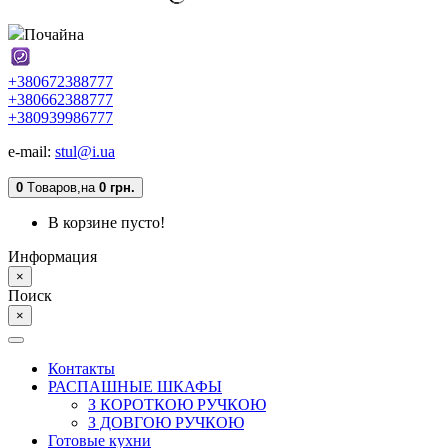
Почайна
+380672388777
+380662388777
+380939986777
e-mail:
stul@i.ua
0
Tоваров,
на
0 грн.
В корзине пусто!
Информация
×
Поиск
×
Контакты
РАСПАШНЫЕ ШКАФЫ
З КОРОТКОЮ РУЧКОЮ
З ДОВГОЮ РУЧКОЮ
Готовые кухни