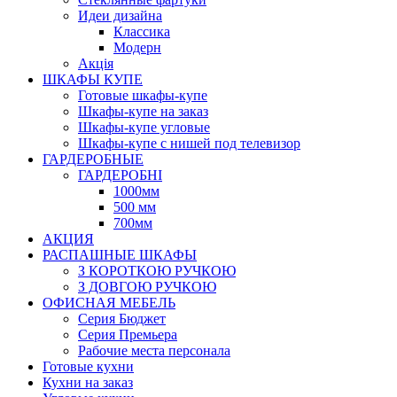
Идеи дизайна
Класcика
Модерн
Акція
ШКАФЫ КУПЕ
Готовые шкафы-купе
Шкафы-купе на заказ
Шкафы-купе угловые
Шкафы-купе с нишей под телевизор
ГАРДЕРОБНЫЕ
ГАРДЕРОБНІ
1000мм
500 мм
700мм
АКЦИЯ
РАСПАШНЫЕ ШКАФЫ
З КОРОТКОЮ РУЧКОЮ
З ДОВГОЮ РУЧКОЮ
ОФИСНАЯ МЕБЕЛЬ
Серия Бюджет
Серия Премьера
Рабочие места персонала
Готовые кухни
Кухни на заказ