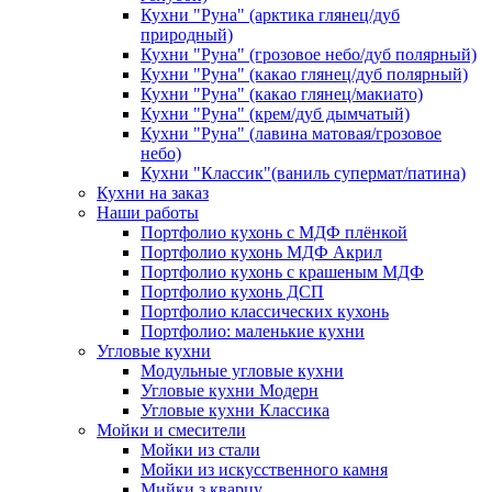
Кухни "Руна" (арктика глянец/дуб
природный)
Кухни "Руна" (грозовое небо/дуб полярный)
Кухни "Руна" (какао глянец/дуб полярный)
Кухни "Руна" (какао глянец/макиато)
Кухни "Руна" (крем/дуб дымчатый)
Кухни "Руна" (лавина матовая/грозовое
небо)
Кухни "Классик"(ваниль супермат/патина)
Кухни на заказ
Наши работы
Портфолио кухонь с МДФ плёнкой
Портфолио кухонь МДФ Акрил
Портфолио кухонь с крашеным МДФ
Портфолио кухонь ДСП
Портфолио классических кухонь
Портфолио: маленькие кухни
Угловые кухни
Модульные угловые кухни
Угловые кухни Модерн
Угловые кухни Классика
Мойки и смесители
Мойки из стали
Мойки из искусственного камня
Мийки з кварцу