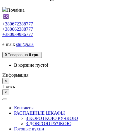
Почайна
+380672388777
+380662388777
+380939986777
e-mail:
stul@i.ua
0
Tоваров,
на
0 грн.
В корзине пусто!
Информация
×
Поиск
×
Контакты
РАСПАШНЫЕ ШКАФЫ
З КОРОТКОЮ РУЧКОЮ
З ДОВГОЮ РУЧКОЮ
Готовые кухни