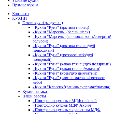
Угловые кухни
Прямые кухни
Контакты
КУХНИ
Готові кухні (модульні)
- Кухни "Руна" (арктика глянец)
- Кухни "Марсель" (белый шёлк)
- Кухни "Марсель" (слоновая кость/северный
голубой)
- Кухни "Руна" (арктика глянец/дуб
природный)
- Кухни "Руна" (грозовое небо/дуб
полярный)
- Кухни "Руна" (какао глянец/дуб полярный)
- Кухни "Руна" (какао глянец/макиато)
- Кухни "Руна" (крем/дуб дымчатый)
- Кухни "Руна" (лавина матовая/грозовое
небо)
- Кухни "Классик"(ваниль супермат/патина)
Кухни на заказ
Наши работы
- Портфолио кухонь с МДФ плёнкой
- Портфолио кухонь МДФ Акрил
- Портфолио кухонь с крашеным МДФ